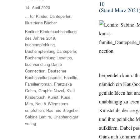
10
Veröffentlicht
14. April 2020
(Stand März 2021
am
Kategorien
... für Kinder
,
Danteperlen
,
Illustrierte Bücher
Schlagwörter
Berliner Kinderbuchhandlung
des Jahres 2019
,
buchempfehlung
,
Buchempfehlung Danteperle
,
Buchempfehlung Lesetipp
,
buchhandlung Dante
Connection
,
Deutscher
herpendeln kann. Ihr
Buchhandlungspreis
,
Familie
,
nämlich ein Hausboot
Familienroman
,
Franziska
Gehm
,
Graphic Novel
,
Klett
geniale Ideen hat un
Kinderbuch
,
Kunst
,
Kuss
,
unabhängig zu lesen 
Mira
,
Neu & Wärmstens
Kunstclub, der sie 
empfohlen
,
Rasmus Bregnhøi
,
Sabine Lemire
,
Unabhängiger
und ihre peinliche M
verlag
aufklären. Dabei pas
Ganz nah kommen die