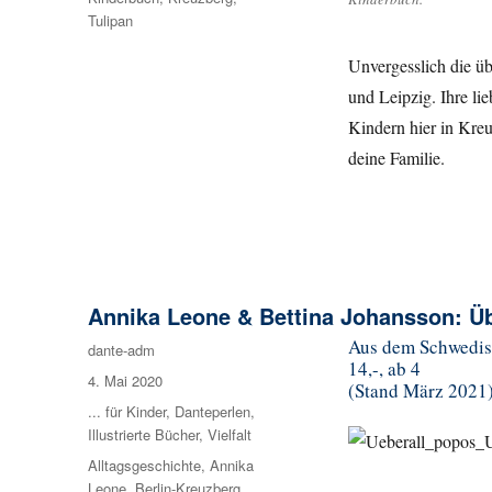
Tulipan
Unvergesslich die ü
und Leipzig. Ihre li
Kindern hier in Kre
deine Familie.
Annika Leone & Bettina Johansson: Ü
Aus dem Schwedisc
Autor
dante-adm
14,-, ab 4
Veröffentlicht
4. Mai 2020
(Stand März 2021
am
Kategorien
... für Kinder
,
Danteperlen
,
Illustrierte Bücher
,
Vielfalt
Schlagwörter
Alltagsgeschichte
,
Annika
Leone
,
Berlin-Kreuzberg
,