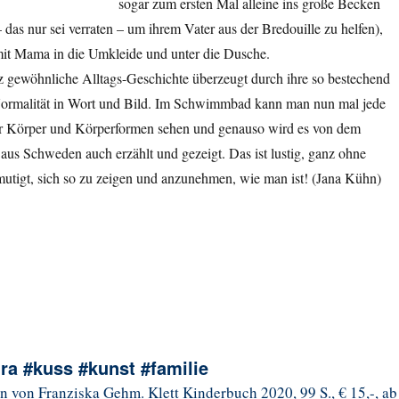
sogar zum ersten Mal alleine ins große Becken
 das nur sei verraten – um ihrem Vater aus der Bredouille zu helfen),
 mit Mama in die Umkleide und unter die Dusche.
z gewöhnliche Alltags-Geschichte überzeugt durch ihre so bestechend
ormalität in Wort und Bild. Im Schwimmbad kann man nun mal jede
r Körper und Körperformen sehen und genauso wird es von dem
us Schweden auch erzählt und gezeigt. Das ist lustig, ganz ohne
mutigt, sich so zu zeigen und anzunehmen, wie man ist! (Jana Kühn)
a #kuss #kunst #familie
 von Franziska Gehm. Klett Kinderbuch 2020, 99 S., € 15,-, ab