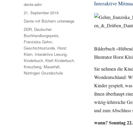
Interaktive Mitma
Autor
dante-adm
Veröffentlicht
21. September 2019
am
Kategorien
Dante mit Büchern unterwegs
Schlagwörter
DDR
,
Deutscher
Buchhandlungspreis
,
Franziska Gehm
,
Geschichtsstunde
,
Horst
Bilderbuch »Hübend
Klein
,
Interaktive Lesung
,
Illustrator Horst Kl
Kinderbuch
,
Klett Kinderbuch
,
Kreuzberg
,
Mauerfall
,
Sie nehmen die Kinde
Nürtingen Grundschule
Westdeutschland: Wi
Kinder gespielt, wa
ihnen überhaupt eine
witzig-lehrreiche Ges
und zum Abschluss 
wann? Sonntag 22.