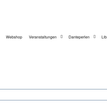
Webshop
Veranstaltungen
Danteperlen
Lib
lung in Berlin-Kreuzberg