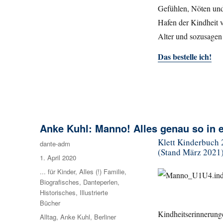
Gefühlen, Nöten und 
Hafen der Kindheit v
Alter und sozusagen
Das bestelle ich!
Anke Kuhl: Manno! Alles genau so in e
Klett Kinderbuch 20
Autor
dante-adm
(Stand März 2021
Veröffentlicht
1. April 2020
am
Kategorien
... für Kinder
,
Alles (!) Familie
,
Biografisches
,
Danteperlen
,
Historisches
,
Illustrierte
Bücher
Kindheitserinnerun
Schlagwörter
Alltag
,
Anke Kuhl
,
Berliner