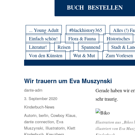
BUCH BESTELLEN
... Young Adult
#blackhistory365
Alles (!) Fa
Einfach schön!
Flora & Fauna
Historisches
Literatur!
Reisen
Spannend
Stadt & Lan
Von den Künsten
Wut & Mut
Zum Vorlesen
Wir trauern um Eva Muszynski
Autor
dante-adm
Gerade haben wir er
Veröffentlicht
3. September 2020
sehr traurig.
am
Kategorien
Kinderbuch-News
Schlagwörter
Autorin
,
berlin
,
Cowboy Klaus
,
dante connection
,
Eva
Illustration aus „Bikos 
Muszynski
,
Illustratorin
,
Klett
illustriert von Eva Musz
Kinderbuch
,
Kreuzberg
,
Kinderbuch.