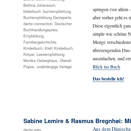
Bettina Johansson
,
springen (vor allem –
bilderbuch
,
buchempfehlung
,
aber vorher geht es
Buchempfehlung Danteperle
,
dante connection
,
Deutscher
Diese eigentlich gan
Buchhandlungspreis
,
simple wie schöne N
Empfehlung
,
Menge verschiedene
Familiengeschichte
,
Kinderbuch
,
Klett Kinderbuch
,
überzeugenden Duo a
Körper
,
Leseempfehlung
,
auszulachen, und er
Monika Osberghaus
,
Überall
Blick ins Buch
Popos
,
unabhängige Verlage
Das bestelle ich!
Sabine Lemire & Rasmus Bregnhøi: Mir
Aus dem Dänischen
Autor
dante-adm