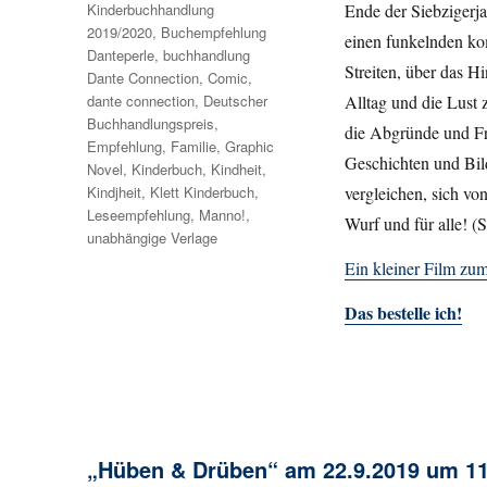
Kinderbuchhandlung
Ende der Siebzigerjah
2019/2020
,
Buchempfehlung
einen funkelnden ko
Danteperle
,
buchhandlung
Streiten, über das 
Dante Connection
,
Comic
,
dante connection
,
Deutscher
Alltag und die Lust
Buchhandlungspreis
,
die Abgründe und Fre
Empfehlung
,
Familie
,
Graphic
Geschichten und Bil
Novel
,
Kinderbuch
,
Kindheit
,
Kindjheit
,
Klett Kinderbuch
,
vergleichen, sich vo
Leseempfehlung
,
Manno!
,
Wurf und für alle! (
unabhängige Verlage
Ein kleiner Film zu
Das bestelle ich!
„Hüben & Drüben“ am 22.9.2019 um 11