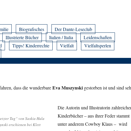
milie
Biografisches
Der Dante-Leseclub
Illustrierte Bücher
Italien / Italia
Leidenschaften
d
Tipps! Kinderrechte
Vielfalt
Vielfaltsperlen
Eva Muszynski
fahren, dass die wunderbare
gestorben ist und sind seh
Die Autorin und Illustratorin zahlreiche
Kinderbücher – aus ihrer Feder stammt
letzter Tag“ von Saskia Hula
unter anderem Cowboy Klaus – wird
ynski erschienen bei Klett