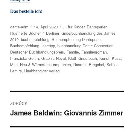
Das bestelle ich!
Autor
dante-adm
Veröffentlicht
14. April 2020
Kategorien
... für Kinder
,
Danteperlen
,
Illustrierte Bücher
am
Schlagwörter
Berliner Kinderbuchhandlung des Jahres
2019
,
buchempfehlung
,
Buchempfehlung Danteperle
,
Buchempfehlung Lesetipp
,
buchhandlung Dante Connection
,
Deutscher Buchhandlungspreis
,
Familie
,
Familienroman
,
Franziska Gehm
,
Graphic Novel
,
Klett Kinderbuch
,
Kunst
,
Kuss
,
Mira
,
Neu & Wärmstens empfohlen
,
Rasmus Bregnhøi
,
Sabine
Lemire
,
Unabhängiger verlag
Beitragsnavigation
ZURÜCK
James Baldwin: Giovannis Zimmer
Vorheriger
Beitrag: