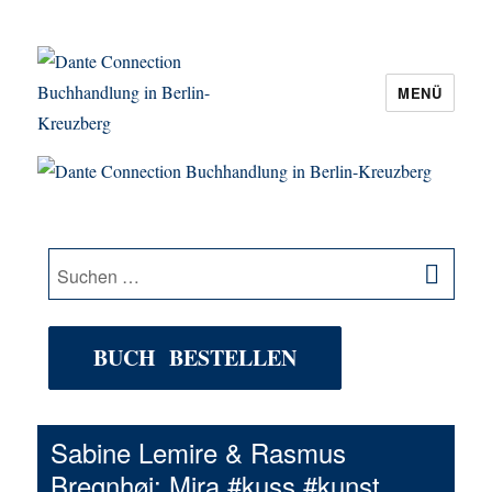
MENÜ
Dante Connection Buchhandlung in
Berlin-Kreuzberg
SU
Suche
nach:
BUCH BESTELLEN
Sabine Lemire & Rasmus
Bregnhøi: Mira #kuss #kunst