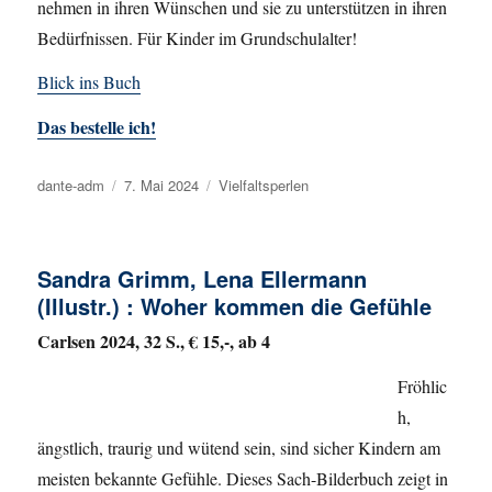
nehmen in ihren Wünschen und sie zu unterstützen in ihren
Bedürfnissen. Für Kinder im Grundschulalter!
Blick ins Buch
Das bestelle ich!
Autor
dante-adm
Veröffentlicht
7. Mai 2024
Kategorien
Vielfaltsperlen
am
Sandra Grimm, Lena Ellermann
(Illustr.) : Woher kommen die Gefühle
Carlsen 2024, 32 S., € 15,-, ab 4
Fröhlic
h,
ängstlich, traurig und wütend sein, sind sicher Kindern am
meisten bekannte Gefühle. Dieses Sach-Bilderbuch zeigt in