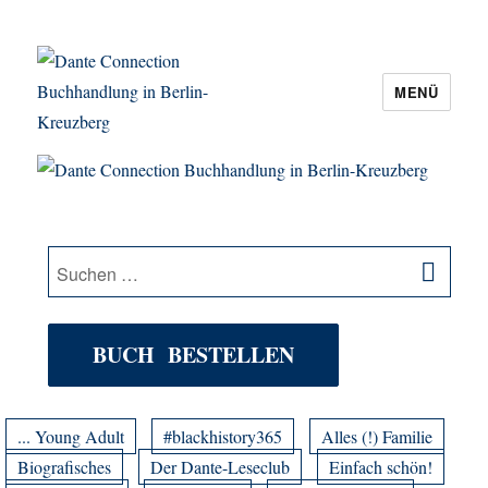
MENÜ
Dante Connection Buchhandlung in
Berlin-Kreuzberg
SU
Suche
nach:
BUCH BESTELLEN
... Young Adult
#blackhistory365
Alles (!) Familie
Biografisches
Der Dante-Leseclub
Einfach schön!