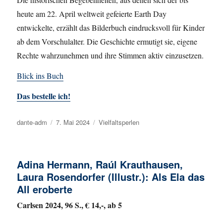
heute am 22. April weltweit gefeierte Earth Day
entwickelte, erzählt das Bilderbuch eindrucksvoll für Kinder
ab dem Vorschulalter. Die Geschichte ermutigt sie, eigene
Rechte wahrzunehmen und ihre Stimmen aktiv einzusetzen.
Blick ins Buch
Das bestelle ich!
Autor
dante-adm
Veröffentlicht
7. Mai 2024
Kategorien
Vielfaltsperlen
am
Adina Hermann, Raúl Krauthausen,
Laura Rosendorfer (Illustr.): Als Ela das
All eroberte
Carlsen 2024, 96 S., € 14,-, ab 5