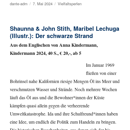
Autor
dante-adm
Veröffentlicht
7. Mai 2024
Kategorien
Vielfaltsperlen
am
Shaunna & John Stith, Maribel Lechuga
(Illustr.): Der schwarze Strand
Aus dem Englischen von Anna Kindermann,
Kindermann 2024, 40 S., € 20,-, ab 5
Im Januar 1969
fließen von einer
Bohrinsel nahe Kalifornien riesige Mengen Öl ins Meer und
verschmutzen Wasser und Strände. Noch mehrere Wochen
läuft das Öl aus und die Bewohner*innen der Küste
kämpfen quasi allein gegen die verheerende
Umweltkatastrophe. Ida und ihre Schulfreund*innen haben
eine Idee, um endlich die Politik zum Handeln zu bringen.
Die historischen Begebenheiten, aus denen sich der bis