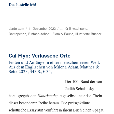
Das bestelle ich!
Autor
dante-adm
Veröffentlicht
1. Dezember 2023
Kategorien
... für Erwachsene
,
Danteperlen
,
Einfach schön!
am
,
Flora & Fauna
,
Illustrierte Bücher
Cal Flyn: Verlassene Orte
Enden und Anfänge in einer menschenleeren Welt.
Aus dem Englischen von Milena Adam, Matthes &
Seitz 2023, 343 S., € 34,-
Der 100. Band der von
Judith Schalansky
herausgegebenen
Naturkunden
ragt selbst unter den Titeln
dieser besonderen Reihe heraus. Die preisgekrönte
schottische Essayistin vollführt in ihrem Buch einen Spagat,