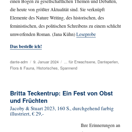
einen Bogen zu gesellschaftlichen Themen und Debatten,
die heute von größter Aktualität sind. Sie verknüpft
Elemente des Nature Writing, des historischen, des
feministischen, des politischen Schreibens zu einem schlicht
umwerfenden Roman. (Jana Kühn)
Leseprobe
Das bestelle ich!
Autor
dante-adm
Veröffentlicht
9. Januar 2024
Kategorien
... für Erwachsene
,
Danteperlen
,
Flora & Fauna
am
,
Historisches
,
Spannend
Britta Teckentrup: Ein Fest von Obst
und Früchten
Jacoby & Stuart 2023, 160 S., durchgehend farbig
illustriert, € 29,-
Ihre Erinnerungen an