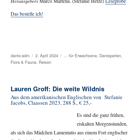
Herausgebers
Marco Martella. (Stefanie Hetze)
Leseprobe
Das bestelle ich!
Autor
dante-adm
Veröffentlicht
2. April 2024
Kategorien
... für Erwachsene
,
Danteperlen
,
Flora & Fauna
am
,
Reisen
Lauren Groff: Die weite Wildnis
Aus dem amerikanischen Englischen von Stefanie
Jacobs, Claassen 2023, 288 S., € 25,-
Es sind die ganz frühen,
eiskalten Morgenstunden,
als sich das Mädchen Lamentatio aus einem Fort englischer