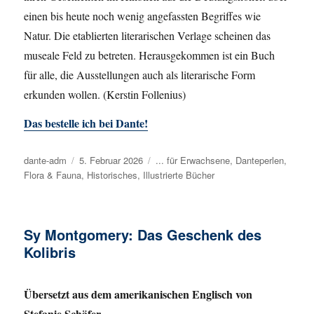
einen bis heute noch wenig angefassten Begriffes wie
Natur. Die etablierten literarischen Verlage scheinen das
museale Feld zu betreten. Herausgekommen ist ein Buch
für alle, die Ausstellungen auch als literarische Form
erkunden wollen. (Kerstin Follenius)
Das bestelle ich bei Dante!
Autor
dante-adm
Veröffentlicht
5. Februar 2026
Kategorien
... für Erwachsene
,
Danteperlen
,
Flora & Fauna
am
,
Historisches
,
Illustrierte Bücher
Sy Montgomery: Das Geschenk des
Kolibris
Übersetzt aus dem amerikanischen Englisch von
Stefanie Schäfer