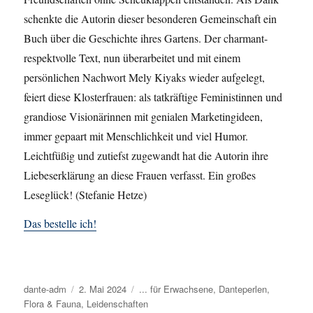
schenkte die Autorin dieser besonderen Gemeinschaft ein
Buch über die Geschichte ihres Gartens. Der charmant-
respektvolle Text, nun überarbeitet und mit einem
persönlichen Nachwort Mely Kiyaks wieder aufgelegt,
feiert diese Klosterfrauen: als tatkräftige Feministinnen und
grandiose Visionärinnen mit genialen Marketingideen,
immer gepaart mit Menschlichkeit und viel Humor.
Leichtfüßig und zutiefst zugewandt hat die Autorin ihre
Liebeserklärung an diese Frauen verfasst. Ein großes
Leseglück! (Stefanie Hetze)
Das bestelle ich!
Autor
dante-adm
Veröffentlicht
2. Mai 2024
Kategorien
... für Erwachsene
,
Danteperlen
,
Flora & Fauna
am
,
Leidenschaften