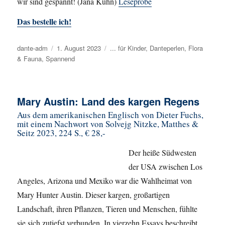
wir sind gespannt! (Jana Kühn)
Leseprobe
Das bestelle ich!
Autor
dante-adm
Veröffentlicht
1. August 2023
Kategorien
... für Kinder
,
Danteperlen
,
Flora
& Fauna
,
Spannend
am
Mary Austin: Land des kargen Regens
Aus dem amerikanischen Englisch von Dieter Fuchs,
mit einem Nachwort von Solvejg Nitzke, Matthes &
Seitz 2023, 224 S., € 28,-
Der heiße Südwesten
der USA zwischen Los
Angeles, Arizona und Mexiko war die Wahlheimat von
Mary Hunter Austin. Dieser kargen, großartigen
Landschaft, ihren Pflanzen, Tieren und Menschen, fühlte
sie sich zutiefst verbunden. In vierzehn Essays beschreibt