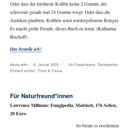
Oder dass der leichteste Kolibri keine 2 Gramm, der
schwerste gerade mal 24 Gramm wiegt. Oder dass die
Atzteken glaubten, Kolibris seien wiedergeborene Krieger.
Es macht große Freude, dieses Buch zu lesen. (Katharina
Bischoff)
Das bestelle ich!
Autor
dante-adm
Veröffentlicht
9. Januar 2025
Kategorien
... für Erwachsene
,
Danteperlen
,
Einfach schön!
am
,
Flora & Fauna
Für Naturfreund*innen
Lawrence Millman: Fungipedia, Mairisch, 176 Seiten,
20 Euro
So bizarr es erscheinen