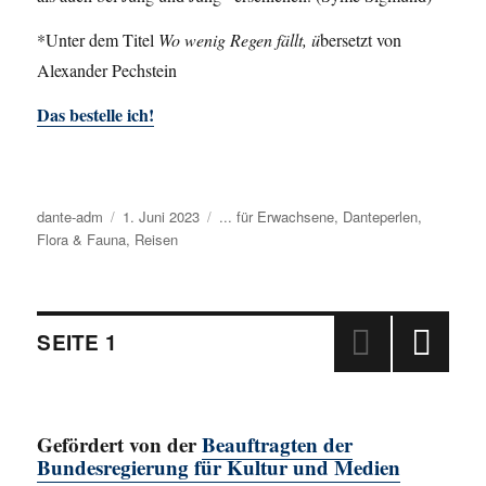
*Unter dem Titel
Wo wenig Regen fällt, ü
bersetzt von
Alexander Pechstein
Das bestelle ich!
Autor
dante-adm
Veröffentlicht
1. Juni 2023
Kategorien
... für Erwachsene
,
Danteperlen
,
Flora & Fauna
am
,
Reisen
Beitragsnavigation
SEITE
1
NÄC
HSTE
SEIT
Gefördert von der
Beauftragten der
E
Bundesregierung für Kultur und Medien