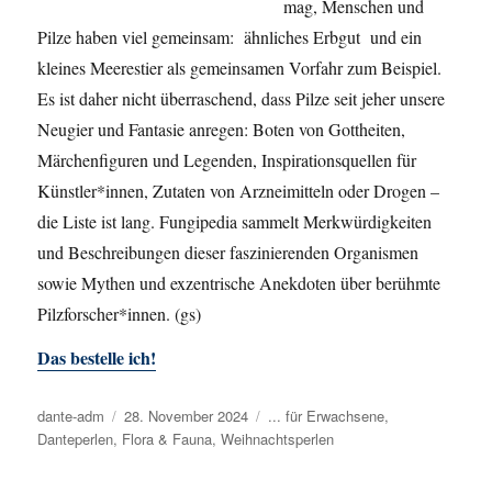
mag, Menschen und
Pilze haben viel gemeinsam: ähnliches Erbgut und ein
kleines Meerestier als gemeinsamen Vorfahr zum Beispiel.
Es ist daher nicht überraschend, dass Pilze seit jeher unsere
Neugier und Fantasie anregen: Boten von Gottheiten,
Märchenfiguren und Legenden, Inspirationsquellen für
Künstler*innen, Zutaten von Arzneimitteln oder Drogen –
die Liste ist lang. Fungipedia sammelt Merkwürdigkeiten
und Beschreibungen dieser faszinierenden Organismen
sowie Mythen und exzentrische Anekdoten über berühmte
Pilzforscher*innen. (gs)
Das bestelle ich!
Autor
dante-adm
Veröffentlicht
28. November 2024
Kategorien
... für Erwachsene
,
Danteperlen
,
Flora & Fauna
am
,
Weihnachtsperlen