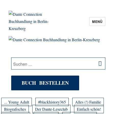
MENÜ
Dante Connection Buchhandlung in
Berlin-Kreuzberg
SU
Suche
nach:
BUCH BESTELLEN
... Young Adult
#blackhistory365
Alles (!) Familie
Biografisches
Der Dante-Leseclub
Einfach schön!