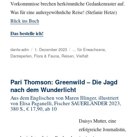
Vorkommnisse brechen herkömmliche Gedankenraster auf.
Was für eine außergewöhnliche Reise! (Stefanie Hetze)
Blick ins Buch
Das bestelle ich!
Autor
dante-adm
Veröffentlicht
1. Dezember 2023
Kategorien
... für Erwachsene
,
Danteperlen
,
Flora & Fauna
am
,
Reisen
,
Vielfalt
Pari Thomson: Greenwild – Die Jagd
nach dem Wunderlicht
Aus dem Englischen von Maren Illinger, illustriert
von Elisa Paganelli, Fischer SAUERLÄNDER 2023,
380 S., € 17,90, ab 10
Daisys Mutter, eine
erfolgreiche Journalistin,