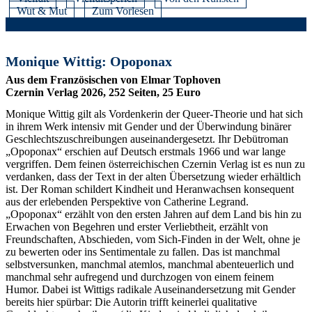
Wut & Mut
Zum Vorlesen
Monique Wittig: Opoponax
Aus dem Französischen von Elmar Tophoven
Czernin Verlag 2026, 252 Seiten, 25 Euro
Monique Wittig gilt als Vordenkerin der Queer-Theorie und hat sich
in ihrem Werk intensiv mit Gender und der Überwindung binärer
Geschlechtszuschreibungen auseinandergesetzt. Ihr Debütroman
„Opoponax“ erschien auf Deutsch erstmals 1966 und war lange
vergriffen. Dem feinen österreichischen Czernin Verlag ist es nun zu
verdanken, dass der Text in der alten Übersetzung wieder erhältlich
ist. Der Roman schildert Kindheit und Heranwachsen konsequent
aus der erlebenden Perspektive von Catherine Legrand.
„Opoponax“ erzählt von den ersten Jahren auf dem Land bis hin zu
Erwachen von Begehren und erster Verliebtheit, erzählt von
Freundschaften, Abschieden, vom Sich-Finden in der Welt, ohne je
zu bewerten oder ins Sentimentale zu fallen. Das ist manchmal
selbstversunken, manchmal atemlos, manchmal abenteuerlich und
manchmal sehr aufregend und durchzogen von einem feinem
Humor. Dabei ist Wittigs radikale Auseinandersetzung mit Gender
bereits hier spürbar: Die Autorin trifft keinerlei qualitative