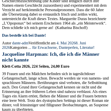
Geschlechtszuschreibung (die Kinder sind lediglich durch ihre
Namen einem Geschlecht zuzuordnen) und experimentiert mit dem
Verzicht auf herkömmliche Personalpronomen. Dass die 60 Jahre
alte Übersetzung dabei so erstaunlich frisch und zeitlos wirkt,
unterstreicht die Kraft dieses Textes. Marguerite Duras bezeichnete
„L’Opoponax“ bei seinem Erscheinen 1964 als „ein Meisterwerk“.
Dem schließe ich mich gerne an! (Katharina Bischoff)
Das bestelle ich bei Dante!
Autor
dante-adm
Veröffentlicht am
4. Mai 2026
8. Juni
2026
Kategorien
... für Erwachsene
,
Danteperlen
,
Literatur!
Jacqueline Harpman: Ich, die ich die Männer
nicht kannte
Klett-Cotta 2026, 224 Seiten, 24,00 Euro
39 Frauen und ein Mädchen befinden sich in tageslichtloser
Gefangenschaft, lange schon. Bewacht werden sie von namens- und
sprachlosen Männern. Berührungen sind verboten, die Selbsttötung
auch. Den Grund ihrer Gefangenschaft kennen sie nicht und die
Erinnerung an ihre früheren Leben sind nahezu verblasst. Als eines
Tages ein Alarm ertönt, fliehen die Männer und die Frauen betreten
eine leere Welt. Trotz des dystopischen Settings ist dieser Roman nie
düster, voll feinsinniger und filligraner Beobachtungen, an Suspense
kaum zu überbieten.