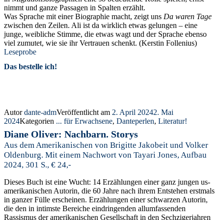
nimmt und ganze Passagen in Spalten erzählt.
Was Sprache mit einer Biographie macht, zeigt uns
Da waren Tage
zwischen den Zeilen. Ali ist da wirklich etwas gelungen – eine
junge, weibliche Stimme, die etwas wagt und der Sprache ebenso
viel zumutet, wie sie ihr Vertrauen schenkt.
(Kerstin Follenius)
Leseprobe
Das bestelle ich!
Autor
dante-adm
Veröffentlicht am
2. April 2024
2. Mai
2024
Kategorien
... für Erwachsene
,
Danteperlen
,
Literatur!
Diane Oliver: Nachbarn. Storys
Aus dem Amerikanischen von Brigitte Jakobeit und Volker
Oldenburg. Mit einem Nachwort von Tayari Jones, Aufbau
2024, 301 S., € 24,-
Dieses Buch ist eine Wucht: 14 Erzählungen einer ganz jungen us-
amerikanischen Autorin, die 60 Jahre nach ihrem Entstehen erstmals
in ganzer Fülle erscheinen. Erzählungen einer schwarzen Autorin,
die den in intimste Bereiche eindringenden allumfassenden
Rassismus der amerikanischen Gesellschaft in den Sechzigerjahren