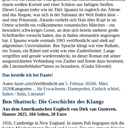
einem weißen Korsett und einer Schürze aus farbigen Stoffen.
Dieser Leguan (oder wie im Titel: Iguana) ist zugleich das Älteste
und das Jüngste, was sich in der Substanz der Welt finden lässt –
und eine Prinzessin. Aleardo verliebt sich Hals über Kopf in sie.
Ortese schreibt ein vollkommenes romantisches Märchen – ein
besonders schwieriges Genre, an dem sich bereits mehrere große
Schriftsteller versucht hatten, das in Italien niemanden angezogen
hat.
L’Iguana
wurde erstmals 1965 veröffentlicht und stieß auf
allgemeines Unverständnis. Ihre Sprache klingt wie eine Ballade,
ein Traum, ein Rätsel und wirkt wie eine Zauberformel. Lange
vergriffen und gerade wiederentdeckt, ist dieser Roman mit seiner
ausgezeichneten Verbindung von Zauber und Ironie dazu bestimmt,
alle Literaturliebhaber*innen zu bezaubern. (Giulia Silvestri)
Das bestelle ich bei Dante!
Autor
dante-adm
Veröffentlicht am
5. Februar 2026
6. März
2026
Kategorien
... für Erwachsene
,
Danteperlen
,
Einfach schön!
,
Italien / Italia
,
Literatur!
Ben Shattuck: Die Geschichte des Klangs
Aus dem Amerikanischen Englisch von Dirk van Gusteren,
Hanser 2025, 104 Seiten, 20 Euro
1916, Cambridge in New England. In einem Pub begegnen sich die