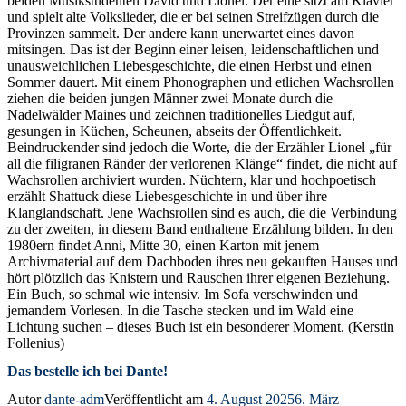
beiden Musikstudenten David und Lionel. Der eine sitzt am Klavier
und spielt alte Volkslieder, die er bei seinen Streifzügen durch die
Provinzen sammelt. Der andere kann unerwartet eines davon
mitsingen. Das ist der Beginn einer leisen, leidenschaftlichen und
unausweichlichen Liebesgeschichte, die einen Herbst und einen
Sommer dauert. Mit einem Phonographen und etlichen Wachsrollen
ziehen die beiden jungen Männer zwei Monate durch die
Nadelwälder Maines und zeichnen traditionelles Liedgut auf,
gesungen in Küchen, Scheunen, abseits der Öffentlichkeit.
Beindruckender sind jedoch die Worte, die der Erzähler Lionel „für
all die filigranen Ränder der verlorenen Klänge“ findet, die nicht auf
Wachsrollen archiviert wurden. Nüchtern, klar und hochpoetisch
erzählt Shattuck diese Liebesgeschichte in und über ihre
Klanglandschaft. Jene Wachsrollen sind es auch, die die Verbindung
zu der zweiten, in diesem Band enthaltene Erzählung bilden. In den
1980ern findet Anni, Mitte 30, einen Karton mit jenem
Archivmaterial auf dem Dachboden ihres neu gekauften Hauses und
hört plötzlich das Knistern und Rauschen ihrer eigenen Beziehung.
Ein Buch, so schmal wie intensiv. Im Sofa verschwinden und
jemandem Vorlesen. In die Tasche stecken und im Wald eine
Lichtung suchen – dieses Buch ist ein besonderer Moment. (Kerstin
Follenius)
Das bestelle ich bei Dante!
Autor
dante-adm
Veröffentlicht am
4. August 2025
6. März