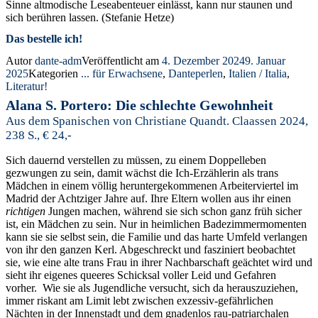
Sinne altmodische Leseabenteuer einlässt, kann nur staunen und
sich berühren lassen. (Stefanie Hetze)
Das bestelle ich!
Autor
dante-adm
Veröffentlicht am
4. Dezember 2024
9. Januar
2025
Kategorien
... für Erwachsene
,
Danteperlen
,
Italien / Italia
,
Literatur!
Alana S. Portero: Die schlechte Gewohnheit
Aus dem Spanischen von Christiane Quandt. Claassen 2024,
238 S., € 24,-
Sich dauernd verstellen zu müssen, zu einem Doppelleben
gezwungen zu sein, damit wächst die Ich-Erzählerin als trans
Mädchen in einem völlig heruntergekommenen Arbeiterviertel im
Madrid der Achtziger Jahre auf. Ihre Eltern wollen aus ihr einen
richtigen
Jungen machen, während sie sich schon ganz früh sicher
ist, ein Mädchen zu sein. Nur in heimlichen Badezimmermomenten
kann sie sie selbst sein, die Familie und das harte Umfeld verlangen
von ihr den ganzen Kerl. Abgeschreckt und fasziniert beobachtet
sie, wie eine alte trans Frau in ihrer Nachbarschaft geächtet wird und
sieht ihr eigenes queeres Schicksal voller Leid und Gefahren
vorher. Wie sie als Jugendliche versucht, sich da herauszuziehen,
immer riskant am Limit lebt zwischen exzessiv-gefährlichen
Nächten in der Innenstadt und dem gnadenlos rau-patriarchalen