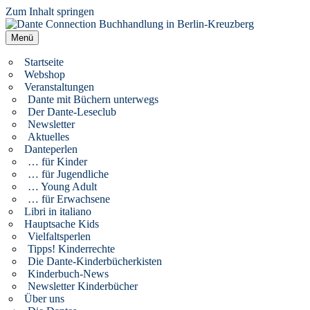
Zum Inhalt springen
Dante Connection Buchhandlung in Berlin-Kreuzberg
Literatur aus Italien und anderen Kulturen
Menü
Startseite
Webshop
Veranstaltungen
Dante mit Büchern unterwegs
Der Dante-Leseclub
Newsletter
Aktuelles
Danteperlen
… für Kinder
… für Jugendliche
… Young Adult
… für Erwachsene
Libri in italiano
Hauptsache Kids
Vielfaltsperlen
Tipps! Kinderrechte
Die Dante-Kinderbücherkisten
Kinderbuch-News
Newsletter Kinderbücher
Über uns