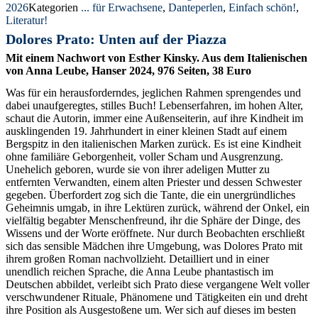
2026
Kategorien
... für Erwachsene
,
Danteperlen
,
Einfach schön!
,
Literatur!
Dolores Prato: Unten auf der Piazza
Mit einem Nachwort von Esther Kinsky. Aus dem Italienischen
von Anna Leube, Hanser 2024, 976 Seiten, 38 Euro
Was für ein herausforderndes, jeglichen Rahmen sprengendes und
dabei unaufgeregtes, stilles Buch! Lebenserfahren, im hohen Alter,
schaut die Autorin, immer eine Außenseiterin, auf ihre Kindheit im
ausklingenden 19. Jahrhundert in einer kleinen Stadt auf einem
Bergspitz in den italienischen Marken zurück. Es ist eine Kindheit
ohne familiäre Geborgenheit, voller Scham und Ausgrenzung.
Unehelich geboren, wurde sie von ihrer adeligen Mutter zu
entfernten Verwandten, einem alten Priester und dessen Schwester
gegeben. Überfordert zog sich die Tante, die ein unergründliches
Geheimnis umgab, in ihre Lektüren zurück, während der Onkel, ein
vielfältig begabter Menschenfreund, ihr die Sphäre der Dinge, des
Wissens und der Worte eröffnete. Nur durch Beobachten erschließt
sich das sensible Mädchen ihre Umgebung, was Dolores Prato mit
ihrem großen Roman nachvollzieht. Detailliert und in einer
unendlich reichen Sprache, die Anna Leube phantastisch im
Deutschen abbildet, verleibt sich Prato diese vergangene Welt voller
verschwundener Rituale, Phänomene und Tätigkeiten ein und dreht
ihre Position als Ausgestoßene um. Wer sich auf dieses im besten