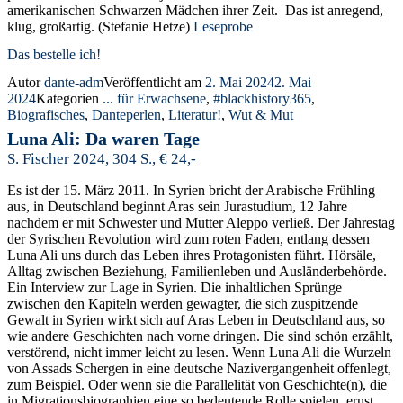
amerikanischen Schwarzen Mädchen ihrer Zeit. Das ist anregend,
klug, großartig. (Stefanie Hetze)
Leseprobe
Das bestelle ich!
Autor
dante-adm
Veröffentlicht am
2. Mai 2024
2. Mai
2024
Kategorien
... für Erwachsene
,
#blackhistory365
,
Biografisches
,
Danteperlen
,
Literatur!
,
Wut & Mut
Luna Ali: Da waren Tage
S. Fischer 2024, 304 S., € 24,-
Es ist der 15. März 2011. In Syrien bricht der Arabische Frühling
aus, in Deutschland beginnt Aras sein Jurastudium, 12 Jahre
nachdem er mit Schwester und Mutter Aleppo verließ. Der Jahrestag
der Syrischen Revolution wird zum roten Faden, entlang dessen
Luna Ali uns durch das Leben ihres Protagonisten führt. Hörsäle,
Alltag zwischen Beziehung, Familienleben und Ausländerbehörde.
Ein Interview zur Lage in Syrien. Die inhaltlichen Sprünge
zwischen den Kapiteln werden gewagter, die sich zuspitzende
Gewalt in Syrien wirkt sich auf Aras Leben in Deutschland aus, so
wie andere Geschichten nach vorne dringen. Die sind schön erzählt,
verstörend, nicht immer leicht zu lesen.
Wenn Luna Ali die Wurzeln
von Assads Schergen in eine deutsche Nazivergangenheit offenlegt,
zum Beispiel. Oder wenn sie die Parallelität von Geschichte(n), die
in Migrationsbiographien eine so bedeutende Rolle spielen, ernst