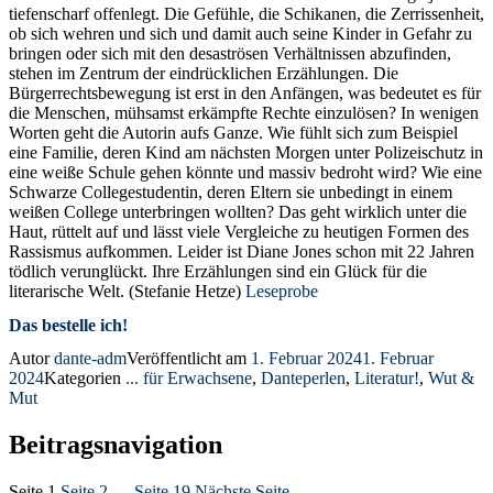
tiefenscharf offenlegt. Die Gefühle, die Schikanen, die Zerrissenheit,
ob sich wehren und sich und damit auch seine Kinder in Gefahr zu
bringen oder sich mit den desaströsen Verhältnissen abzufinden,
stehen im Zentrum der eindrücklichen Erzählungen. Die
Bürgerrechtsbewegung ist erst in den Anfängen, was bedeutet es für
die Menschen, mühsamst erkämpfte Rechte einzulösen? In wenigen
Worten geht die Autorin aufs Ganze. Wie fühlt sich zum Beispiel
eine Familie, deren Kind am nächsten Morgen unter Polizeischutz in
eine weiße Schule gehen könnte und massiv bedroht wird? Wie eine
Schwarze Collegestudentin, deren Eltern sie unbedingt in einem
weißen College unterbringen wollten? Das geht wirklich unter die
Haut, rüttelt auf und lässt viele Vergleiche zu heutigen Formen des
Rassismus aufkommen. Leider ist Diane Jones schon mit 22 Jahren
tödlich verunglückt. Ihre Erzählungen sind ein Glück für die
literarische Welt. (Stefanie Hetze)
Leseprobe
Das bestelle ich!
Autor
dante-adm
Veröffentlicht am
1. Februar 2024
1. Februar
2024
Kategorien
... für Erwachsene
,
Danteperlen
,
Literatur!
,
Wut &
Mut
Beitragsnavigation
Seite
1
Seite
2
…
Seite
19
Nächste Seite