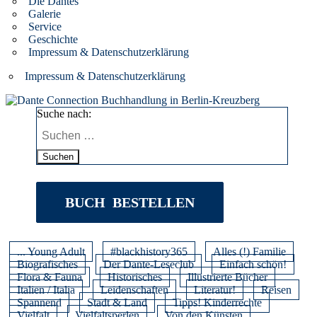
Die Dantes
Galerie
Service
Geschichte
Impressum & Datenschutzerklärung
Impressum & Datenschutzerklärung
Suche nach:
Suchen
BUCH BESTELLEN
... Young Adult
#blackhistory365
Alles (!) Familie
Biografisches
Der Dante-Leseclub
Einfach schön!
Flora & Fauna
Historisches
Illustrierte Bücher
Italien / Italia
Leidenschaften
Literatur!
Reisen
Spannend
Stadt & Land
Tipps! Kinderrechte
Vielfalt
Vielfaltsperlen
Von den Künsten