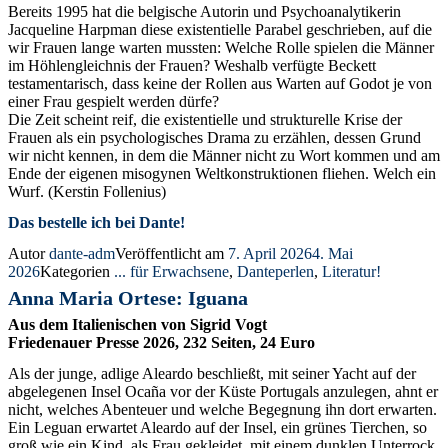
Bereits 1995 hat die belgische Autorin und Psychoanalytikerin
Jacqueline Harpman diese existentielle Parabel geschrieben, auf die
wir Frauen lange warten mussten: Welche Rolle spielen die Männer
im Höhlengleichnis der Frauen? Weshalb verfügte Beckett
testamentarisch, dass keine der Rollen aus Warten auf Godot je von
einer Frau gespielt werden dürfe?
Die Zeit scheint reif, die existentielle und strukturelle Krise der
Frauen als ein psychologisches Drama zu erzählen, dessen Grund
wir nicht kennen, in dem die Männer nicht zu Wort kommen und am
Ende der eigenen misogynen Weltkonstruktionen fliehen. Welch ein
Wurf. (Kerstin Follenius)
Das bestelle ich bei Dante!
Autor
dante-adm
Veröffentlicht am
7. April 2026
4. Mai
2026
Kategorien
... für Erwachsene
,
Danteperlen
,
Literatur!
Anna Maria Ortese: Iguana
Aus dem Italienischen von Sigrid Vogt
Friedenauer Presse 2026, 232 Seiten, 24 Euro
Als der junge, adlige Aleardo beschließt, mit seiner Yacht auf der
abgelegenen Insel Ocaña vor der Küste Portugals anzulegen, ahnt er
nicht, welches Abenteuer und welche Begegnung ihn dort erwarten.
Ein Leguan erwartet Aleardo auf der Insel, ein grünes Tierchen, so
groß wie ein Kind, als Frau gekleidet, mit einem dunklen Unterrock,