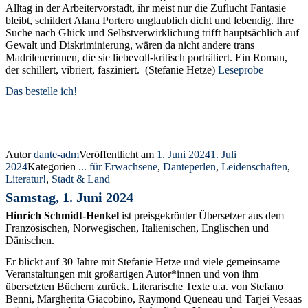
Alltag in der Arbeitervorstadt, ihr meist nur die Zuflucht Fantasie
bleibt, schildert Alana Portero unglaublich dicht und lebendig. Ihre
Suche nach Glück und Selbstverwirklichung trifft hauptsächlich auf
Gewalt und Diskriminierung, wären da nicht andere trans
Madrilenerinnen, die sie liebevoll-kritisch porträtiert. Ein Roman,
der schillert, vibriert, fasziniert. (Stefanie Hetze)
Leseprobe
Das bestelle ich!
Autor
dante-adm
Veröffentlicht am
1. Juni 2024
1. Juli
2024
Kategorien
... für Erwachsene
,
Danteperlen
,
Leidenschaften
,
Literatur!
,
Stadt & Land
Samstag, 1. Juni 2024
Hinrich Schmidt-Henkel
ist preisgekrönter Übersetzer aus dem
Französischen, Norwegischen, Italienischen, Englischen und
Dänischen.
Er blickt auf 30 Jahre mit Stefanie Hetze und viele gemeinsame
Veranstaltungen mit großartigen Autor*innen und von ihm
übersetzten Büchern zurück. Literarische Texte u.a. von Stefano
Benni, Margherita Giacobino, Raymond Queneau und Tarjei Vesaas