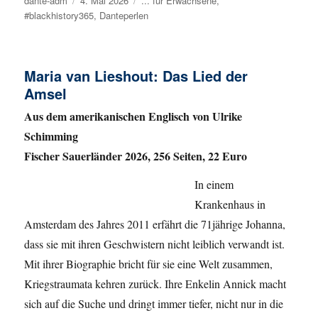
Autor
dante-adm
Veröffentlicht
4. Mai 2026
Kategorien
... für Erwachsene
,
#blackhistory365
am
,
Danteperlen
Maria van Lieshout: Das Lied der
Amsel
Aus dem amerikanischen Englisch von Ulrike
Schimming
Fischer Sauerländer 2026, 256 Seiten, 22 Euro
In einem
Krankenhaus in
Amsterdam des Jahres 2011 erfährt die 71jährige Johanna,
dass sie mit ihren Geschwistern nicht leiblich verwandt ist.
Mit ihrer Biographie bricht für sie eine Welt zusammen,
Kriegstraumata kehren zurück. Ihre Enkelin Annick macht
sich auf die Suche und dringt immer tiefer, nicht nur in die