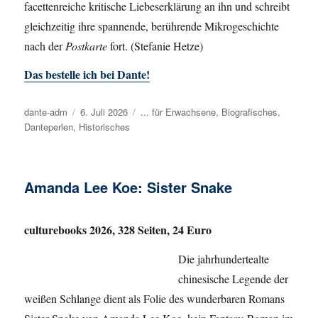
facettenreiche kritische Liebeserklärung an ihn und schreibt
gleichzeitig ihre spannende, berührende Mikrogeschichte
nach der
Postkarte
fort. (Stefanie Hetze)
Das bestelle ich bei Dante!
Autor
dante-adm
Veröffentlicht
6. Juli 2026
Kategorien
... für Erwachsene
,
Biografisches
,
Danteperlen
,
Historisches
am
Amanda Lee Koe: Sister Snake
culturebooks 2026, 328 Seiten, 24 Euro
Die jahrhundertealte
chinesische Legende der
weißen Schlange dient als Folie des wunderbaren Romans