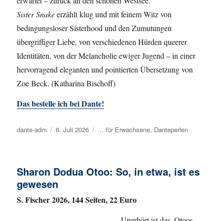
erwartet – zurück an den schönen Westsee.
Sister Snake
erzählt klug und mit feinem Witz von
bedingungsloser Sisterhood und den Zumutungen
übergriffiger Liebe, von verschiedenen Hürden queerer
Identitäten, von der Melancholie ewiger Jugend – in einer
hervorragend eleganten und pointierten Übersetzung von
Zoe Beck. (Katharina Bischoff)
Das bestelle ich bei Dante!
Autor
dante-adm
Veröffentlicht
6. Juli 2026
Kategorien
... für Erwachsene
,
Danteperlen
am
Sharon Dodua Otoo: So, in etwa, ist es
gewesen
S. Fischer 2026, 144 Seiten, 22 Euro
Unerhört ist das. Otoos