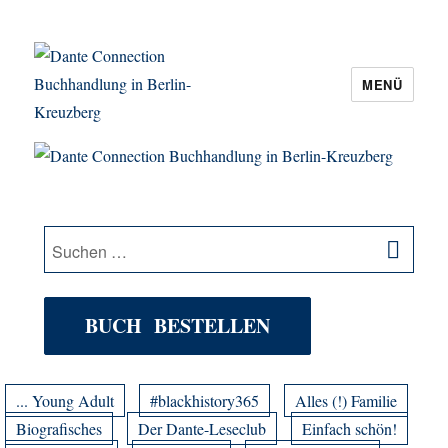
MENÜ
Dante Connection Buchhandlung in
Berlin-Kreuzberg
SU
Suche
nach:
BUCH BESTELLEN
... Young Adult
#blackhistory365
Alles (!) Familie
Biografisches
Der Dante-Leseclub
Einfach schön!