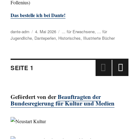
Follenius)
Das bestelle ich bei Dante!
Autor
dante-adm
Veröffentlicht
4. Mai 2026
Kategorien
... für Erwachsene
,
… für
Jugendliche
,
Danteperlen
am
,
Historisches
,
Illustrierte Bücher
Beitragsnavigation
SEITE
1
NÄC
HSTE
SEIT
Gefördert von der
Beauftragten der
E
Bundesregierung für Kultur und Medien