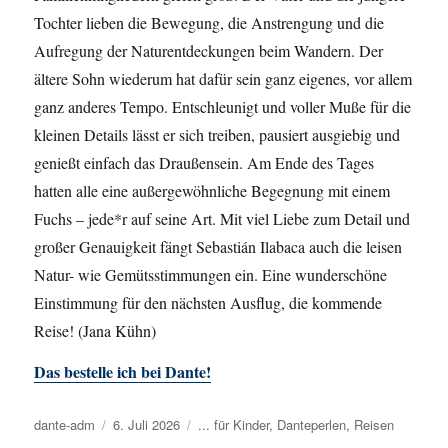
Tochter lieben die Bewegung, die Anstrengung und die
Aufregung der Naturentdeckungen beim Wandern. Der
ältere Sohn wiederum hat dafür sein ganz eigenes, vor allem
ganz anderes Tempo. Entschleunigt und voller Muße für die
kleinen Details lässt er sich treiben, pausiert ausgiebig und
genießt einfach das Draußensein. Am Ende des Tages
hatten alle eine außergewöhnliche Begegnung mit einem
Fuchs – jede*r auf seine Art. Mit viel Liebe zum Detail und
großer Genauigkeit fängt Sebastián Ilabaca auch die leisen
Natur- wie Gemütsstimmungen ein. Eine wunderschöne
Einstimmung für den nächsten Ausflug, die kommende
Reise! (Jana Kühn)
Das bestelle ich bei Dante!
Autor
dante-adm
Veröffentlicht
6. Juli 2026
Kategorien
... für Kinder
,
Danteperlen
,
Reisen
am