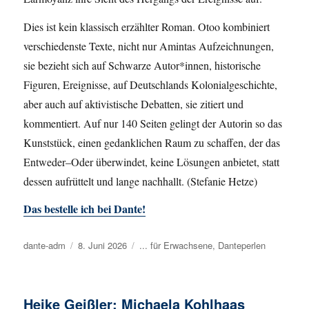
Dies ist kein klassisch erzählter Roman. Otoo kombiniert
verschiedenste Texte, nicht nur Amintas Aufzeichnungen,
sie bezieht sich auf Schwarze Autor*innen, historische
Figuren, Ereignisse, auf Deutschlands Kolonialgeschichte,
aber auch auf aktivistische Debatten, sie zitiert und
kommentiert. Auf nur 140 Seiten gelingt der Autorin so das
Kunststück, einen gedanklichen Raum zu schaffen, der das
Entweder–Oder überwindet, keine Lösungen anbietet, statt
dessen aufrüttelt und lange nachhallt. (Stefanie Hetze)
Das bestelle ich bei Dante!
Autor
dante-adm
Veröffentlicht
8. Juni 2026
Kategorien
... für Erwachsene
,
Danteperlen
am
Heike Geißler: Michaela Kohlhaas