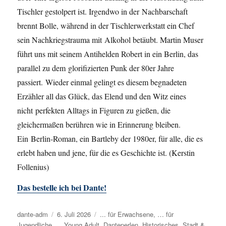
Tischler gestolpert ist. Irgendwo in der Nachbarschaft
brennt Bolle, während in der Tischlerwerkstatt ein Chef
sein Nachkriegstrauma mit Alkohol betäubt. Martin Muser
führt uns mit seinem Antihelden Robert in ein Berlin, das
parallel zu dem glorifizierten Punk der 80er Jahre
passiert. Wieder einmal gelingt es diesem begnadeten
Erzähler all das Glück, das Elend und den Witz eines
nicht perfekten Alltags in Figuren zu gießen, die
gleichermaßen berühren wie in Erinnerung bleiben.
Ein Berlin-Roman, ein Bartleby der 1980er, für alle, die es
erlebt haben und jene, für die es Geschichte ist. (Kerstin
Follenius)
Das bestelle ich bei Dante!
Autor
dante-adm
Veröffentlicht
6. Juli 2026
Kategorien
... für Erwachsene
,
… für
Jugendliche
,
... Young Adult
am
,
Danteperlen
,
Historisches
,
Stadt &