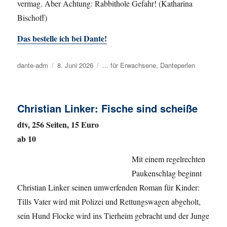
vermag. Aber Achtung: Rabbithole Gefahr! (Katharina
Bischoff)
Das bestelle ich bei Dante!
Autor
dante-adm
Veröffentlicht
8. Juni 2026
Kategorien
... für Erwachsene
,
Danteperlen
am
Christian Linker: Fische sind scheiße
dtv, 256 Seiten, 15 Euro
ab 10
Mit einem regelrechten
Paukenschlag beginnt
Christian Linker seinen umwerfenden Roman für Kinder:
Tills Vater wird mit Polizei und Rettungswagen abgeholt,
sein Hund Flocke wird ins Tierheim gebracht und der Junge