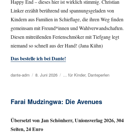
Happy End – dieses hier ist wirklich stimmig. Christian
Linker erzählt berührend und spannungsgeladen von
Kindern aus Familien in Schieflage, die ihren Weg finden
gemeinsam mit Freund*innen und Wahlverwandschaften.
Diesen mitreißenden Ferienschmöker mit Tiefgang legt
niemand so schnell aus der Hand! (Jana Kühn)
Das bestelle ich bei Dante!
Autor
dante-adm
Veröffentlicht
8. Juni 2026
Kategorien
... für Kinder
,
Danteperlen
am
Farai Mudzingwa: Die Avenues
Übersetzt von Jan Schönherr, Unionsverlag 2026, 304
Seiten, 24 Euro