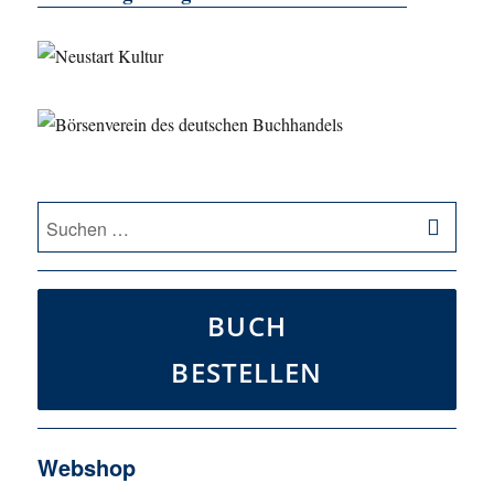
SU
Suche
nach:
BUCH
BESTELLEN
Webshop