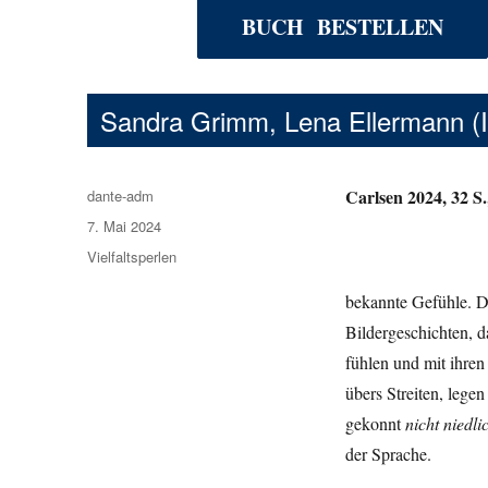
BUCH BESTELLEN
Sandra Grimm, Lena Ellermann (I
Carlsen 2024, 32 S.,
Autor
dante-adm
Veröffentlicht
7. Mai 2024
am
Kategorien
Vielfaltsperlen
bekannte Gefühle. D
Bildergeschichten, d
fühlen und mit ihre
übers Streiten, lege
gekonnt
nicht niedli
der Sprache.