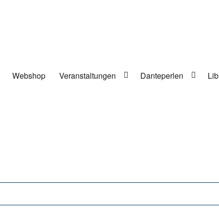
Webshop
Veranstaltungen
Danteperlen
Lib
lung in Berlin-Kreuzberg