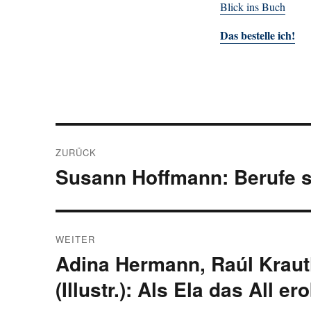
Blick ins Buch
Das bestelle ich!
Beitragsnavigation
ZURÜCK
Susann Hoffmann: Berufe si
Vorheriger
Beitrag:
WEITER
Adina Hermann, Raúl Kraut
Nächster
Beitrag:
(Illustr.): Als Ela das All er