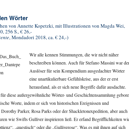
den Wörter
chen von Annette Kopetzki, mit Illustrationen von Magda Wei,
, 256 S., € 26,-
tente
, Mondadori 2018, ca. € 24,-)
Wir alle kennen Stimmungen, die wir nicht näher
beschreiben können. Auch für Stefano Massini war de
Auslöser für sein Kompendium ausgedachter Wörter
eine unartikulierbare Gefühlskrise, aus der er erst
herausfand, als er sich neue Begriffe dafür ausdachte.
 für diese außergewöhnliche Wörter- und Geschichtensammlung gebore
tische Worte, indem er sich von historischen Ereignissen und
 Dorothy Parker, Rosa Parks oder der Shackletonexpedition, aber auch
uren wie Swifts Gulliver inspirieren ließ. Er erfand Begrifflichkeiten wi
ttienz“, „questisch“ oder die „Gulliverose“. Was es mit ihnen auf sich