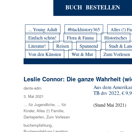
BUCH BESTELLEN
... Young Adult
#blackhistory365
Alles (!) Fa
Einfach schön!
Flora & Fauna
Historisches
Literatur!
Reisen
Spannend
Stadt & Lan
Von den Künsten
Wut & Mut
Zum Vorlesen
Leslie Connor: Die ganze Wahrheit (wi
Aus dem Amerikani
Autor
dante-adm
TB dtv 2022, € 9,9
Veröffentlicht
3. Mai 2021
am
Kategorien
… für Jugendliche
,
... für
(Stand Mai 2021)
Kinder
,
Alles (!) Familie
,
Danteperlen
,
Zum Vorlesen
Schlagwörter
buchempfehlung
,
Buchempfehlung Lesetipp
,