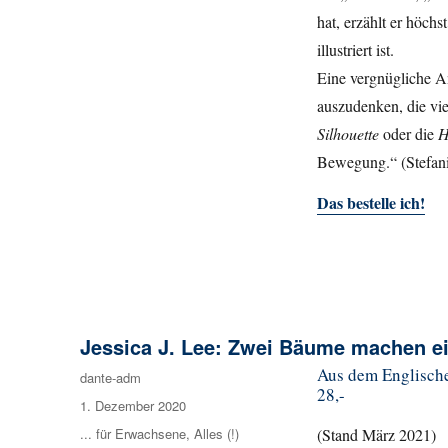
hat, erzählt er höch
illustriert ist.
Eine vergnügliche A
auszudenken, die vie
Silhouette
oder die
H
Bewegung.“ (Stefani
Das bestelle ich!
Jessica J. Lee: Zwei Bäume machen e
Aus dem Englische
Autor
dante-adm
28,-
Veröffentlicht
1. Dezember 2020
am
Kategorien
... für Erwachsene
,
Alles (!)
(Stand März 2021)