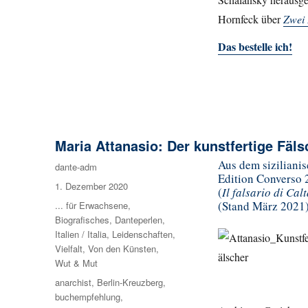
Hornfeck über
Zwei
Das bestelle ich!
Maria Attanasio: Der kunstfertige Fäls
Aus dem siziliani
Autor
dante-adm
Edition Converso 2
Veröffentlicht
1. Dezember 2020
(
Il falsario di Cal
am
(Stand März 2021
Kategorien
... für Erwachsene
,
Biografisches
,
Danteperlen
,
Italien / Italia
,
Leidenschaften
,
Vielfalt
,
Von den Künsten
,
Wut & Mut
Schlagwörter
anarchist
,
Berlin-Kreuzberg
,
buchempfehlung
,