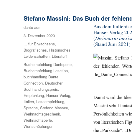
Stefano Massini: Das Buch der fehlen
Aus dem Italienis
Autor
dante-adm
Hanser Verlag 2020
Veröffentlicht
8. Dezember 2020
(
Dizionario inesis
am
(Stand Juni 2021)
Kategorien
... für Erwachsene
,
Biografisches
,
Historisches
,
Leidenschaften
,
Literatur!
Schlagwörter
Buchempfehlung Danteperle
,
Buchempfehlung Lesetipp
,
buchhandlung Dante
Connection
,
Deutscher
Buchhandlungspreis
,
Empfehlung
,
Hanser Verlag
,
Damit ward die Idee
Italien
,
Leseempfehlung
,
Massini schuf fantas
Sprache
,
Stefano Massini
,
Persönlichkeiten wie
Weihnachtsgeschenk
,
Weihnachtsperle
,
von literarischen Fig
Wortschöpfungen
die „Parksiade“, „Do