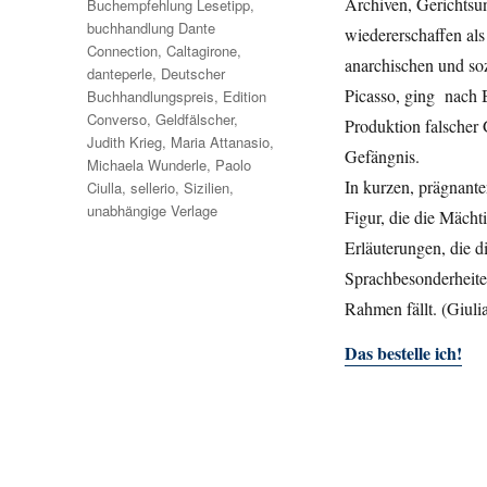
Archiven, Gerichtsun
Buchempfehlung Lesetipp
,
buchhandlung Dante
wiedererschaffen als
Connection
,
Caltagirone
,
anarchischen und soz
danteperle
,
Deutscher
Picasso, ging nach B
Buchhandlungspreis
,
Edition
Converso
,
Geldfälscher
,
Produktion falscher 
Judith Krieg
,
Maria Attanasio
,
Gefängnis.
Michaela Wunderle
,
Paolo
In kurzen, prägnante
Ciulla
,
sellerio
,
Sizilien
,
unabhängige Verlage
Figur, die die Mächt
Erläuterungen, die d
Sprachbesonderheiten
Rahmen fällt. (Giulia
Das bestelle ich!