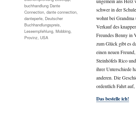
ungemein ans Herz wä
buchhandlung Dante
schwer in der Schul
Connection
,
dante connection
,
wohnt bei Grandma 
danteperle
,
Deutscher
Buchhandlungspreis
,
Verkauf des knapper
Leseempfehlung
,
Mobbing
,
Freundes Benny in V
Provinz
,
USA
zum Glück gibt es da
einen neuen Freund, 
Steinhöfels Rico und
ihrer Unterschiede 
anderen. Die Geschi
ordentlich Fahrt auf,
Das bestelle ich!