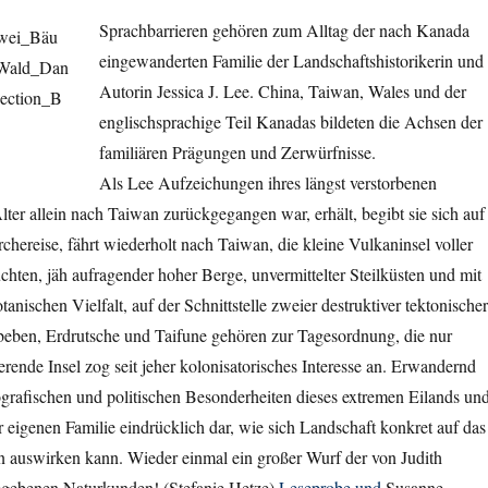
Sprachbarrieren gehören zum Alltag der nach Kanada
eingewanderten Familie der Landschaftshistorikerin und
Autorin Jessica J. Lee. China, Taiwan, Wales und der
englischsprachige Teil Kanadas bildeten die Achsen der
familiären Prägungen und Zerwürfnisse.
Als Lee Aufzeichungen ihres längst verstorbenen
lter allein nach Taiwan zurückgegangen war, erhält, begibt sie sich auf
rchereise, fährt wiederholt nach Taiwan, die kleine Vulkaninsel voller
hten, jäh aufragender hoher Berge, unvermittelter Steilküsten und mit
tanischen Vielfalt, auf der Schnittstelle zweier destruktiver tektonischer
dbeben, Erdrutsche und Taifune gehören zur Tagesordnung, die nur
erende Insel zog seit jeher kolonisatorisches Interesse an. Erwandernd
ografischen und politischen Besonderheiten dieses extremen Eilands un
er eigenen Familie eindrücklich dar, wie sich Landschaft konkret auf das
auswirken kann. Wieder einmal ein großer Wurf der von Judith
egebenen Naturkunden! (Stefanie Hetze)
Leseprobe und
Susanne