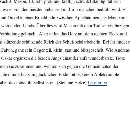
chst. Mason, 13, sehr groß und kräftig, schwitzt ständig, tut sich
e, wo er von den meisten gehänselt und von manchen bedroht wird. Er
und Onkel in einer Bruchbude zwischen Apfelbäumen, sie leben vom
 werdenden Lands. Überdies wird Mason mit dem Tod seines einzigen
erbindung gebracht. Aber er hat das Herz auf dem rechten Fleck und
s stützende schützende Reich der Schulsozialarbeiterin. Bei ihr findet e
Calvin, ganz sein Gegenteil, klein, zart und blitzgescheit. Wie Andreas
 Oskar ergänzen die beiden Jungs einander aufs wunderbarste. Trotz
halten sie zusammen und wehren sich gegen die Gemeinheiten der
chte nimmt bis zum glücklichen Ende mit leckerem Apfelcrumble
 aber das müsst ihr selbst lesen. (Stefanie Hetze)
Leseprobe