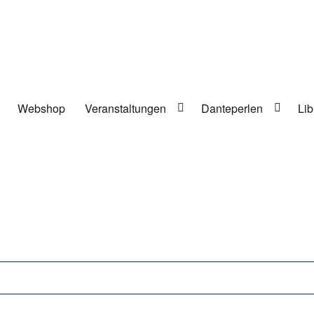
Webshop
Veranstaltungen
Danteperlen
Lib
lung in Berlin-Kreuzberg