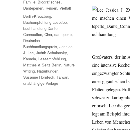
Familie
,
Biografisches
,
Danteperlen
,
Reisen
,
Vielfalt
Schlagwörter
Berlin-Kreuzberg
,
Buchempfehlung Lesetipp
,
buchhandlung Dante
Connection
,
Cina
,
danteperle
,
Deutscher
Buchhandlungspreis
,
Jessica
J. Lee
,
Judith Schalansky
,
Großvaters, der im A
Kanada
,
Leseempfehlung
,
eine intensive Reche
Matthes & Seitz Berlin
,
Nature
Writing
,
Naturkunden
,
eingezwängter Schluc
Susanne Hornfeck
,
Taiwan
,
einer gigantischen bo
unabhängige Verlage
Platten gelegen. Er
schwer zu kartografi
erforscht Lee die ge
legt am Beispiel ihr
Leben von Menschen 
Schalansky herausg