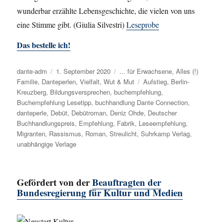
wunderbar erzählte Lebensgeschichte, die vielen von uns
eine Stimme gibt. (Giulia Silvestri)
Leseprobe
Das bestelle ich!
Autor
dante-adm
Veröffentlicht
1. September 2020
Kategorien
... für Erwachsene
,
Alles (!)
Familie
,
Danteperlen
am
,
Vielfalt
,
Wut & Mut
Schlagwörter
Aufstieg
,
Berlin-
Kreuzberg
,
Bildungsversprechen
,
buchempfehlung
,
Buchempfehlung Lesetipp
,
buchhandlung Dante Connection
,
danteperle
,
Debüt
,
Debütroman
,
Deniz Ohde
,
Deutscher
Buchhandlungspreis
,
Empfehlung
,
Fabrik
,
Leseempfehlung
,
Migranten
,
Rassismus
,
Roman
,
Streulicht
,
Suhrkamp Verlag
,
unabhängige Verlage
Gefördert von der
Beauftragten der
Bundesregierung für Kultur und Medien