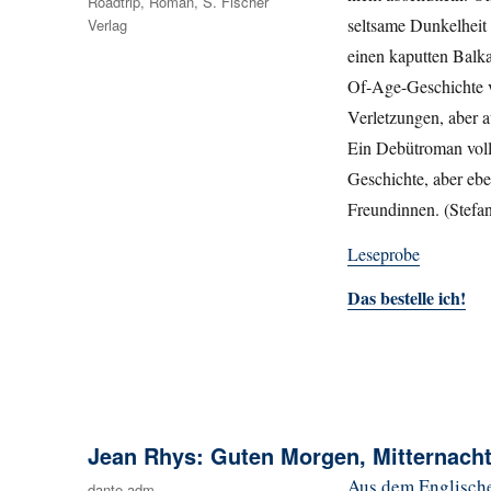
Roadtrip
,
Roman
,
S. Fischer
seltsame Dunkelheit
Verlag
einen kaputten Balka
Of-Age-Geschichte vi
Verletzungen, aber a
Ein Debütroman voll
Geschichte, aber ebe
Freundinnen. (Stefan
Leseprobe
Das bestelle ich!
Jean Rhys: Guten Morgen, Mitternach
Aus dem Englische
Autor
dante-adm