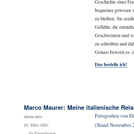
Geschichte einer Fra
bequemer gewesen wär
zu bleiben. Sie erzäh
Gefühle, die entste
Geschwistern und von
zu schreiben und dab
Genuss beweist es. (
Das bestelle ich!
Marco Maurer: Meine italienische Reis
Fotografien von Dan
Autor
dante-adm
(Stand November 
Veröffentlicht
23. März 2021
am
Kategorien
... für Erwachsene
,