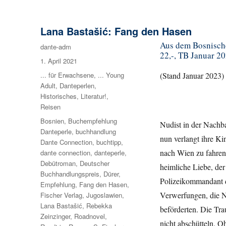
Lana Bastašić: Fang den Hasen
Aus dem Bosnische
Autor
dante-adm
22,-, TB Januar 20
Veröffentlicht
1. April 2021
am
Kategorien
... für Erwachsene
,
... Young
(Stand Januar 2023)
Adult
,
Danteperlen
,
Historisches
,
Literatur!
,
Reisen
Schlagwörter
Bosnien
,
Buchempfehlung
Nudist in der Nachba
Danteperle
,
buchhandlung
nun verlangt ihre Kin
Dante Connection
,
buchtipp
,
nach Wien zu fahren!
dante connection
,
danteperle
,
Debütroman
,
Deutscher
heimliche Liebe, der
Buchhandlungspreis
,
Dürer
,
Polizeikommandant d
Empfehlung
,
Fang den Hasen
,
Verwerfungen, die N
Fischer Verlag
,
Jugoslawien
,
Lana Bastašić
,
Rebekka
beförderten. Die Tra
Zeinzinger
,
Roadnovel
,
nicht abschütteln. O