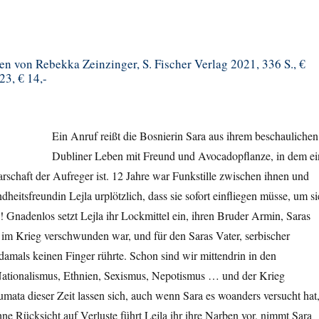
n von Rebekka Zeinzinger, S. Fischer Verlag 2021, 336 S., €
23, € 14,-
Ein Anruf reißt die Bosnierin Sara aus ihrem beschaulichen
Dubliner Leben mit Freund und Avocadopflanze, in dem ei
rschaft der Aufreger ist. 12 Jahre war Funkstille zwischen ihnen und
dheitsfreundin Lejla urplötzlich, dass sie sofort einfliegen müsse, um si
 Gnadenlos setzt Lejla ihr Lockmittel ein, ihren Bruder Armin, Saras
 im Krieg verschwunden war, und für den Saras Vater, serbischer
amals keinen Finger rührte. Schon sind wir mittendrin in den
ationalismus, Ethnien, Sexismus, Nepotismus … und der Krieg
umata dieser Zeit lassen sich, auch wenn Sara es woanders versucht hat
hne Rücksicht auf Verluste führt Lejla ihr ihre Narben vor, nimmt Sara