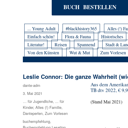
BUCH BESTELLEN
... Young Adult
#blackhistory365
Alles (!) Fa
Einfach schön!
Flora & Fauna
Historisches
Literatur!
Reisen
Spannend
Stadt & Lan
Von den Künsten
Wut & Mut
Zum Vorlesen
Leslie Connor: Die ganze Wahrheit (wi
Aus dem Amerikani
Autor
dante-adm
TB dtv 2022, € 9,9
Veröffentlicht
3. Mai 2021
am
Kategorien
… für Jugendliche
,
... für
(Stand Mai 2021)
Kinder
,
Alles (!) Familie
,
Danteperlen
,
Zum Vorlesen
Schlagwörter
buchempfehlung
,
Buchempfehlung Lesetipp
,