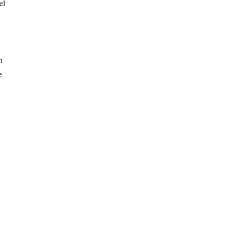
el
n
e