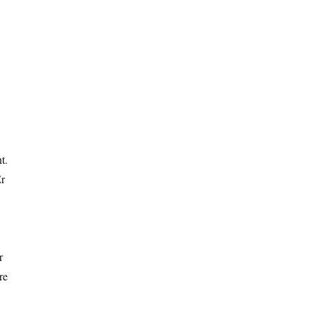
t.
Er
r
re