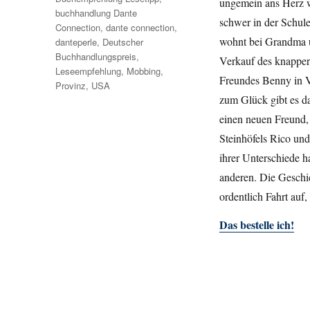
ungemein ans Herz wä
buchhandlung Dante
schwer in der Schul
Connection
,
dante connection
,
wohnt bei Grandma 
danteperle
,
Deutscher
Buchhandlungspreis
,
Verkauf des knapper
Leseempfehlung
,
Mobbing
,
Freundes Benny in V
Provinz
,
USA
zum Glück gibt es da
einen neuen Freund, 
Steinhöfels Rico und
ihrer Unterschiede 
anderen. Die Geschi
ordentlich Fahrt auf,
Das bestelle ich!