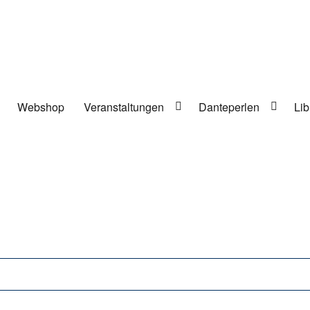
Webshop
Veranstaltungen
Danteperlen
Lib
lung in Berlin-Kreuzberg