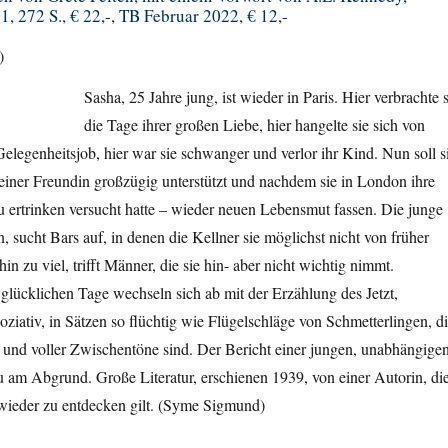
 272 S., € 22,-, TB Februar 2022, € 12,-
)
Sasha, 25 Jahre jung, ist wieder in Paris. Hier verbrachte s
die Tage ihrer großen Liebe, hier hangelte sie sich von
elegenheitsjob, hier war sie schwanger und verlor ihr Kind. Nun soll s
n einer Freundin großzügig unterstützt und nachdem sie in London ihre
 ertrinken versucht hatte – wieder neuen Lebensmut fassen. Die junge
en, sucht Bars auf, in denen die Kellner sie möglichst nicht von früher
hin zu viel, trifft Männer, die sie hin- aber nicht wichtig nimmt.
glücklichen Tage wechseln sich ab mit der Erzählung des Jetzt,
oziativ, in Sätzen so flüchtig wie Flügelschläge von Schmetterlingen, d
und voller Zwischentöne sind. Der Bericht einer jungen, unabhängigen
au am Abgrund. Große Literatur, erschienen 1939, von einer Autorin, di
 wieder zu entdecken gilt. (Syme Sigmund)