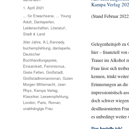
Kampa Verlag 2021,
Veröffentlicht
1. April 2021
am
Kategorien
... für Erwachsene
,
... Young
(Stand Februar 2022
Adult
,
Danteperlen
,
Leidenschaften
,
Literatur!
,
Stadt & Land
Schlagwörter
30er Jahre
,
A.L.Kennedy
,
Gelegenheitsjob zu G
buchempfehlung
,
danteperle
,
hier – finanziell vo
Deutscher
Trauer im Alkohol zu
Buchhandlungspreis
,
Einsamkeit
,
Feminismus
,
Frau lässt sich treib
Grete Felten
,
Großstadt
,
kennen, trinkt weiter
Großstadtromanroman
,
Guten
Erinnerungen an die 
Morgen Mitternacht
,
Jean
Rhys
,
Kampa Verlag
,
impressionistisch-ass
Klassiker
,
Leseempfehlung
,
doch schwer wiegen 
London
,
Paris
,
Roman
,
desillusionierten Fr
unabhängige Frau
es unbedingt weiter
Das bestelle ich!