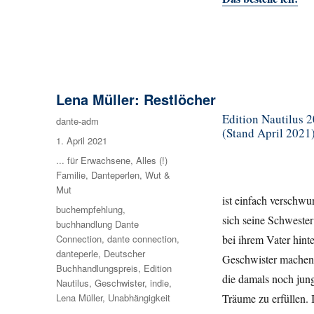
Lena Müller: Restlöcher
Edition Nautilus 2
Autor
dante-adm
(Stand April 2021
Veröffentlicht
1. April 2021
am
Kategorien
... für Erwachsene
,
Alles (!)
Familie
,
Danteperlen
,
Wut &
Mut
ist einfach verschw
Schlagwörter
buchempfehlung
,
sich seine Schwester
buchhandlung Dante
Connection
,
dante connection
,
bei ihrem Vater hint
danteperle
,
Deutscher
Geschwister machen s
Buchhandlungspreis
,
Edition
die damals noch jun
Nautilus
,
Geschwister
,
indie
,
Lena Müller
,
Unabhängigkeit
Träume zu erfüllen. 