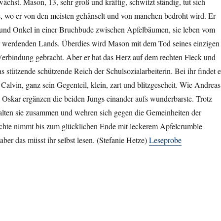
chst. Mason, 13, sehr groß und kräftig, schwitzt ständig, tut sich
e, wo er von den meisten gehänselt und von manchen bedroht wird. Er
und Onkel in einer Bruchbude zwischen Apfelbäumen, sie leben vom
 werdenden Lands. Überdies wird Mason mit dem Tod seines einzigen
erbindung gebracht. Aber er hat das Herz auf dem rechten Fleck und
s stützende schützende Reich der Schulsozialarbeiterin. Bei ihr findet e
Calvin, ganz sein Gegenteil, klein, zart und blitzgescheit. Wie Andreas
 Oskar ergänzen die beiden Jungs einander aufs wunderbarste. Trotz
halten sie zusammen und wehren sich gegen die Gemeinheiten der
chte nimmt bis zum glücklichen Ende mit leckerem Apfelcrumble
 aber das müsst ihr selbst lesen. (Stefanie Hetze)
Leseprobe