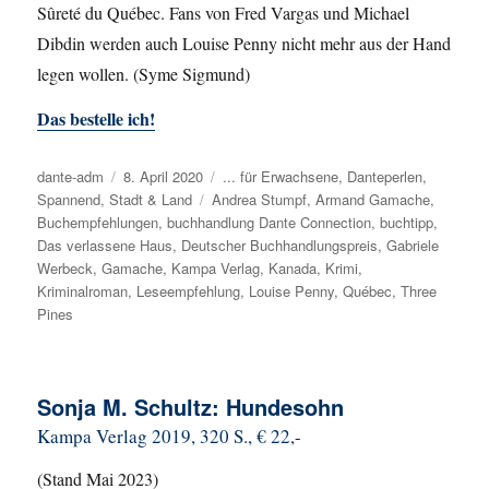
Sûreté du Québec. Fans von Fred Vargas und Michael
Dibdin werden auch Louise Penny nicht mehr aus der Hand
legen wollen. (Syme Sigmund)
Das bestelle ich!
Autor
dante-adm
Veröffentlicht
8. April 2020
Kategorien
... für Erwachsene
,
Danteperlen
,
Spannend
,
Stadt & Land
am
Schlagwörter
Andrea Stumpf
,
Armand Gamache
,
Buchempfehlungen
,
buchhandlung Dante Connection
,
buchtipp
,
Das verlassene Haus
,
Deutscher Buchhandlungspreis
,
Gabriele
Werbeck
,
Gamache
,
Kampa Verlag
,
Kanada
,
Krimi
,
Kriminalroman
,
Leseempfehlung
,
Louise Penny
,
Québec
,
Three
Pines
Sonja M. Schultz: Hundesohn
Kampa Verlag 2019, 320 S., € 22,-
(Stand Mai 2023)