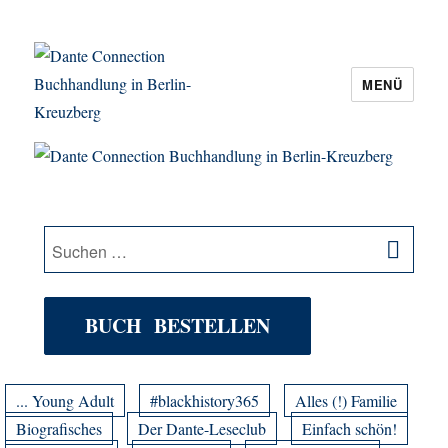
MENÜ
Dante Connection Buchhandlung in
Berlin-Kreuzberg
SU
Suche
nach:
BUCH BESTELLEN
... Young Adult
#blackhistory365
Alles (!) Familie
Biografisches
Der Dante-Leseclub
Einfach schön!