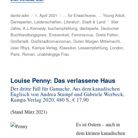
Autor
dante-adm
Veröffentlicht
1. April 2021
Kategorien
... für Erwachsene
,
... Young Adult
,
Danteperlen
,
Leidenschaften
am
,
Literatur!
,
Stadt & Land
Schlagwörter
30er
Jahre
,
A.L.Kennedy
,
buchempfehlung
,
danteperle
,
Deutscher
Buchhandlungspreis
,
Einsamkeit
,
Feminismus
,
Grete Felten
,
Großstadt
,
Großstadtromanroman
,
Guten Morgen Mitternacht
,
Jean Rhys
,
Kampa Verlag
,
Klassiker
,
Leseempfehlung
,
London
,
Paris
,
Roman
,
unabhängige Frau
Louise Penny: Das verlassene Haus
Der dritte Fall für Gamache. Aus dem kanadischen
Englisch von Andrea Stumpf und Gabriele Werbeck,
Kampa Verlag 2020, 480 S., € 17,90
(Stand März 2021)
Es ist Ostern – auch in
dem kleinen kanadischen