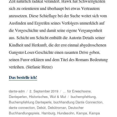
Zeit natürlich radikal verändert. Hawk hat Schwierigkeiten
sich zu orientieren und überhaupt bei etwas Vertrautem
anzusetzen. Diese Schieflage bei der Suche weitet sich vom
Ausfinden und Ergreifen seines Verfolgers unmerklich auf
die Vorgeschichte und damit seine eigene Vergangenheit
aus. Schicht um Schicht enthüllt die Autorin Details seiner
Kindheit und Herkunft, die der erst einmal abgedroschenen
Gangster-Loser-Geschichte einen rasanten Drive geben,
seinen Furor erklären und dem Titel des Romans Bedeutung
verleihen. (Stefanie Hetze)
Das bestelle ich!
Autor
dante-adm
Veröffentlicht
2. September 2019
Kategorien
... für Erwachsene
,
Danteperlen
,
Historisches
am
,
Wut & Mut
Schlagwörter
buchempfehlung
,
Buchempfehlung Danteperle
,
buchhandlung Dante Connection
,
dante connection
,
Debüt
,
Debütroman
,
Deutscher
Buchhandlungspreis
,
Hamburg
,
Hundesohn
,
Kampa
,
Kampa