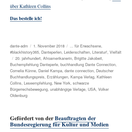
über Kathleen Collins
Das bestelle ich!
Autor
dante-adm
Veröffentlicht
1. November 2018
Kategorien
... für Erwachsene
,
#blackhistory365
am
,
Danteperlen
,
Leidenschaften
,
Literatur!
,
Vielfalt
Schlagwörter
20. jahrhundert
,
Afroamerikanerin
,
Brigitte Jakobeit
,
Buchempfehlung Danteperle
,
buchhandlung Dante Connection
,
Cornelia Künne
,
Daniel Kampa
,
dante connection
,
Deutscher
Buchhandlungspreis
,
Erzählungen
,
Kampa Verlag
,
Kathleen
Collins
,
Leseempfehlung
,
New York
,
schwarze
Bürgerrechsbewegung
,
unabhängige Verlage
,
USA
,
Volker
Oldenburg
Gefördert von der
Beauftragten der
Bundesregierung für Kultur und Medien