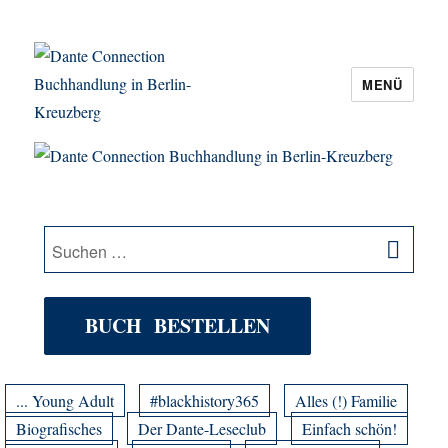
MENÜ
Dante Connection Buchhandlung in
Berlin-Kreuzberg
SU
Suche
nach:
BUCH BESTELLEN
... Young Adult
#blackhistory365
Alles (!) Familie
Biografisches
Der Dante-Leseclub
Einfach schön!