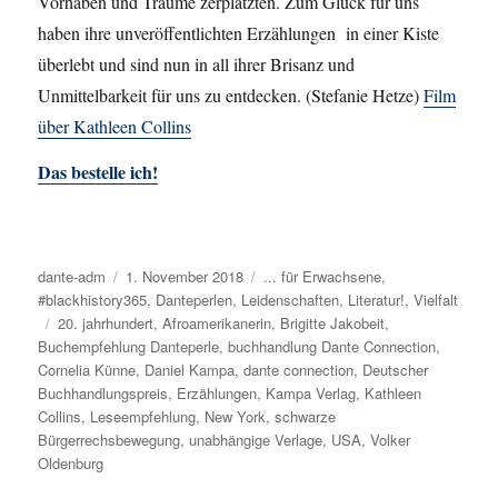
Vorhaben und Träume zerplatzten. Zum Glück für uns
haben ihre unveröffentlichten Erzählungen in einer Kiste
überlebt und sind nun in all ihrer Brisanz und
Unmittelbarkeit für uns zu entdecken. (Stefanie Hetze)
Film
über Kathleen Collins
Das bestelle ich!
Autor
dante-adm
Veröffentlicht
1. November 2018
Kategorien
... für Erwachsene
,
#blackhistory365
am
,
Danteperlen
,
Leidenschaften
,
Literatur!
,
Vielfalt
Schlagwörter
20. jahrhundert
,
Afroamerikanerin
,
Brigitte Jakobeit
,
Buchempfehlung Danteperle
,
buchhandlung Dante Connection
,
Cornelia Künne
,
Daniel Kampa
,
dante connection
,
Deutscher
Buchhandlungspreis
,
Erzählungen
,
Kampa Verlag
,
Kathleen
Collins
,
Leseempfehlung
,
New York
,
schwarze
Bürgerrechsbewegung
,
unabhängige Verlage
,
USA
,
Volker
Oldenburg