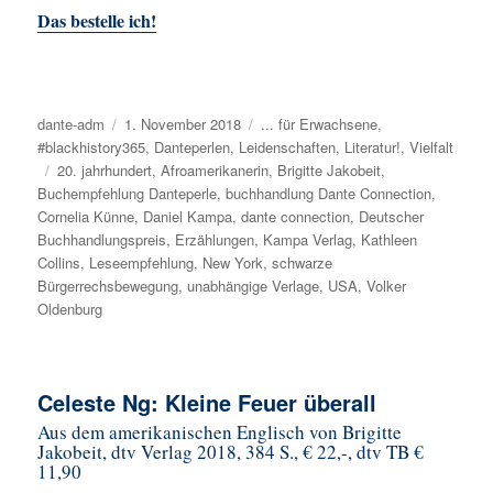
Das bestelle ich!
Autor
dante-adm
Veröffentlicht
1. November 2018
Kategorien
... für Erwachsene
,
#blackhistory365
am
,
Danteperlen
,
Leidenschaften
,
Literatur!
,
Vielfalt
Schlagwörter
20. jahrhundert
,
Afroamerikanerin
,
Brigitte Jakobeit
,
Buchempfehlung Danteperle
,
buchhandlung Dante Connection
,
Cornelia Künne
,
Daniel Kampa
,
dante connection
,
Deutscher
Buchhandlungspreis
,
Erzählungen
,
Kampa Verlag
,
Kathleen
Collins
,
Leseempfehlung
,
New York
,
schwarze
Bürgerrechsbewegung
,
unabhängige Verlage
,
USA
,
Volker
Oldenburg
Celeste Ng: Kleine Feuer überall
Aus dem amerikanischen Englisch von Brigitte
Jakobeit, dtv Verlag 2018, 384 S., € 22,-, dtv TB €
11,90