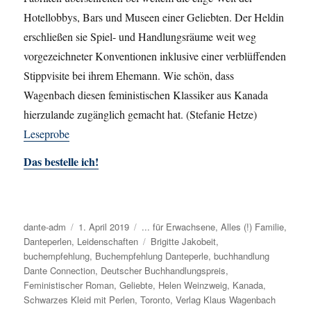
Hotellobbys, Bars und Museen einer Geliebten. Der Heldin
erschließen sie Spiel- und Handlungsräume weit weg
vorgezeichneter Konventionen inklusive einer verblüffenden
Stippvisite bei ihrem Ehemann. Wie schön, dass
Wagenbach diesen feministischen Klassiker aus Kanada
hierzulande zugänglich gemacht hat. (Stefanie Hetze)
Leseprobe
Das bestelle ich!
Autor
dante-adm
Veröffentlicht
1. April 2019
Kategorien
... für Erwachsene
,
Alles (!) Familie
,
Danteperlen
,
Leidenschaften
am
Schlagwörter
Brigitte Jakobeit
,
buchempfehlung
,
Buchempfehlung Danteperle
,
buchhandlung
Dante Connection
,
Deutscher Buchhandlungspreis
,
Feministischer Roman
,
Geliebte
,
Helen Weinzweig
,
Kanada
,
Schwarzes Kleid mit Perlen
,
Toronto
,
Verlag Klaus Wagenbach