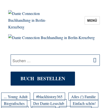
MENÜ
Dante Connection Buchhandlung in
Berlin-Kreuzberg
SU
Suche
nach:
BUCH BESTELLEN
... Young Adult
#blackhistory365
Alles (!) Familie
Biografisches
Der Dante-Leseclub
Einfach schön!