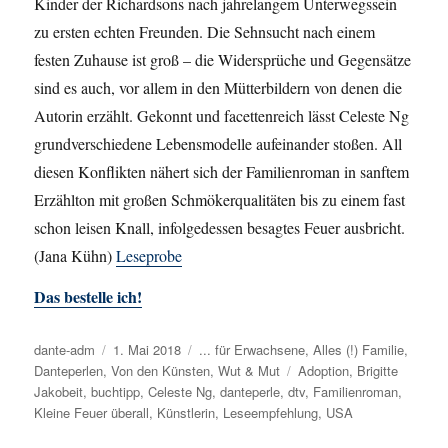
Kinder der Richardsons nach jahrelangem Unterwegssein
zu ersten echten Freunden. Die Sehnsucht nach einem
festen Zuhause ist groß – die Widersprüche und Gegensätze
sind es auch, vor allem in den Mütterbildern von denen die
Autorin erzählt. Gekonnt und facettenreich lässt Celeste Ng
grundverschiedene Lebensmodelle aufeinander stoßen. All
diesen Konflikten nähert sich der Familienroman in sanftem
Erzählton mit großen Schmökerqualitäten bis zu einem fast
schon leisen Knall, infolgedessen besagtes Feuer ausbricht.
(Jana Kühn)
Leseprobe
Das bestelle ich!
Autor
dante-adm
Veröffentlicht
1. Mai 2018
Kategorien
... für Erwachsene
,
Alles (!) Familie
,
Danteperlen
,
Von den Künsten
am
,
Wut & Mut
Schlagwörter
Adoption
,
Brigitte
Jakobeit
,
buchtipp
,
Celeste Ng
,
danteperle
,
dtv
,
Familienroman
,
Kleine Feuer überall
,
Künstlerin
,
Leseempfehlung
,
USA