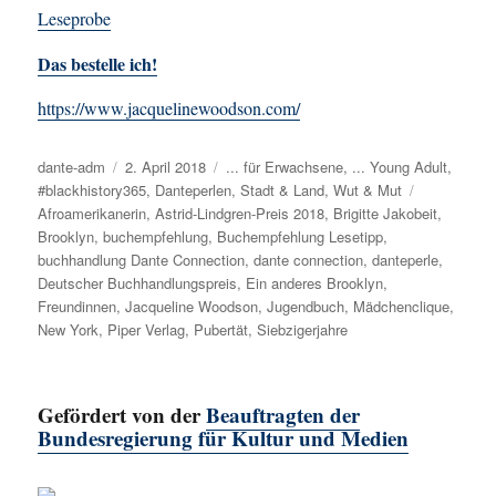
Leseprobe
Das bestelle ich!
https://www.jacquelinewoodson.com/
Autor
dante-adm
Veröffentlicht
2. April 2018
Kategorien
... für Erwachsene
,
... Young Adult
,
#blackhistory365
am
,
Danteperlen
,
Stadt & Land
,
Wut & Mut
Schlagwört
Afroamerikanerin
,
Astrid-Lindgren-Preis 2018
,
Brigitte Jakobeit
,
Brooklyn
,
buchempfehlung
,
Buchempfehlung Lesetipp
,
buchhandlung Dante Connection
,
dante connection
,
danteperle
,
Deutscher Buchhandlungspreis
,
Ein anderes Brooklyn
,
Freundinnen
,
Jacqueline Woodson
,
Jugendbuch
,
Mädchenclique
,
New York
,
Piper Verlag
,
Pubertät
,
Siebzigerjahre
Gefördert von der
Beauftragten der
Bundesregierung für Kultur und Medien