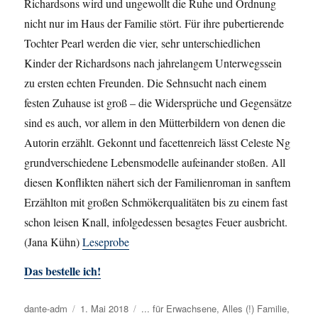
Richardsons wird und ungewollt die Ruhe und Ordnung
nicht nur im Haus der Familie stört. Für ihre pubertierende
Tochter Pearl werden die vier, sehr unterschiedlichen
Kinder der Richardsons nach jahrelangem Unterwegssein
zu ersten echten Freunden. Die Sehnsucht nach einem
festen Zuhause ist groß – die Widersprüche und Gegensätze
sind es auch, vor allem in den Mütterbildern von denen die
Autorin erzählt. Gekonnt und facettenreich lässt Celeste Ng
grundverschiedene Lebensmodelle aufeinander stoßen. All
diesen Konflikten nähert sich der Familienroman in sanftem
Erzählton mit großen Schmökerqualitäten bis zu einem fast
schon leisen Knall, infolgedessen besagtes Feuer ausbricht.
(Jana Kühn)
Leseprobe
Das bestelle ich!
Autor
dante-adm
Veröffentlicht
1. Mai 2018
Kategorien
... für Erwachsene
,
Alles (!) Familie
,