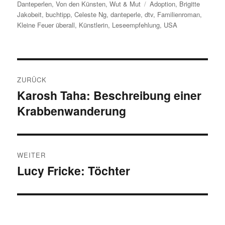
Danteperlen
,
Von den Künsten
am
,
Wut & Mut
Schlagwörter
Adoption
,
Brigitte
Jakobeit
,
buchtipp
,
Celeste Ng
,
danteperle
,
dtv
,
Familienroman
,
Kleine Feuer überall
,
Künstlerin
,
Leseempfehlung
,
USA
Beitragsnavigation
ZURÜCK
Karosh Taha: Beschreibung einer
Vorheriger
Krabbenwanderung
Beitrag:
WEITER
Lucy Fricke: Töchter
Nächster
Beitrag: