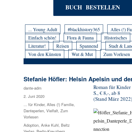
BUCH BESTELLEN
... Young Adult
#blackhistory365
Alles (!) Fa
Einfach schön!
Flora & Fauna
Historisches
Literatur!
Reisen
Spannend
Stadt & Lan
Von den Künsten
Wut & Mut
Zum Vorlesen
Stefanie Höfler: Helsin Apelsin und de
Roman für Kinder 
Autor
dante-adm
S., € 8,-, ab 8
Veröffentlicht
2. Juni 2020
(Stand März 2022
am
Kategorien
... für Kinder
,
Alles (!) Familie
,
Danteperlen
,
Vielfalt
,
Zum
Vorlesen
Schlagwörter
Adoption
,
Anke Kuhl
,
Beltz
Verlag
,
Berlin-Kreuzberg
,