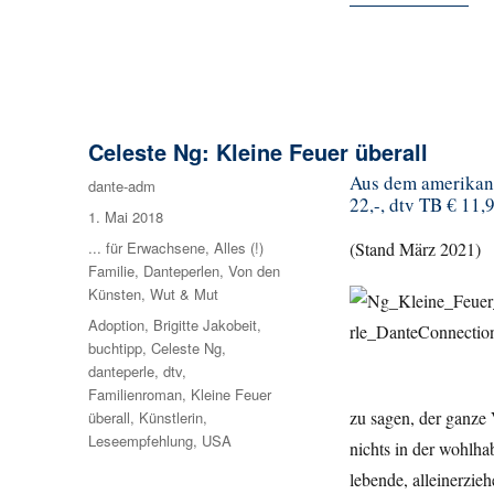
Celeste Ng: Kleine Feuer überall
Aus dem amerikanis
Autor
dante-adm
22,-, dtv TB € 11,
Veröffentlicht
1. Mai 2018
am
Kategorien
... für Erwachsene
,
Alles (!)
(Stand März 2021)
Familie
,
Danteperlen
,
Von den
Künsten
,
Wut & Mut
Schlagwörter
Adoption
,
Brigitte Jakobeit
,
buchtipp
,
Celeste Ng
,
danteperle
,
dtv
,
Familienroman
,
Kleine Feuer
zu sagen, der ganze 
überall
,
Künstlerin
,
Leseempfehlung
,
USA
nichts in der wohlh
lebende, alleinerzie