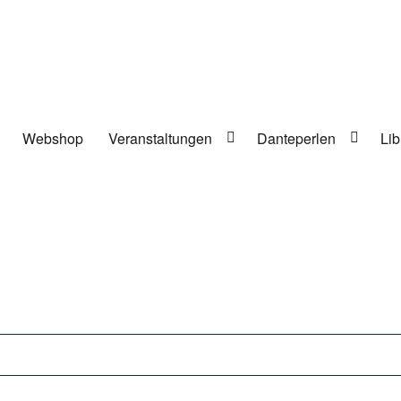
Webshop
Veranstaltungen
Danteperlen
Lib
lung in Berlin-Kreuzberg