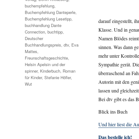
buchempfehlung
,
Buchempfehlung Danteperle
,
Buchempfehlung Lesetipp
,
darauf eingestellt, i
buchhandlung Dante
Klasse. Und in gena
Connection
,
buchtipp
,
Namen Blödes reimt. 
Deutscher
Buchhandlungspreis
,
dtv
,
Eva
sinnen. Was dann gesc
Mattes
,
mehr unter Kontroll
Freunschaftsgeschichte
,
Sympathie gerät. Di
Helsin Apelsin und der
spinner
,
Kinderbuch
,
Roman
überraschend an Fahr
für Kinder
,
Stefanie Höfler
,
Autorin mit den geni
Wut
lassen und gleichzei
Bei dtv gibt es das 
Blick ins Buch
Und hier liest die A
Das bestelle ich!