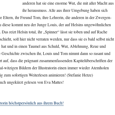
anderen hat sie eine enorme Wut, die mit aller Macht aus
ihr herausmuss. Alle aus ihrer Umgebung haben sich
hre Eltern, ihr Freund Tom, ihre Lehrerin, die anderen in der Zwergen-
u diese kommt neu der Junge Louis, der auf Helsins ungewöhnlichen
Das reizt Helsin total, ihr „Spinner“ lässt sie toben und auf Rache
hieht, soll hier nicht verraten werden, nur dass sie es bald selbst nicht
e hat und in einen Taumel aus Schuld, Wut, Ablehnung, Reue und
e Geschichte zwischen ihr, Louis und Tom nimmt dann so rasant und
t auf, dass die prägnant zusammenfassenden Kapitelüberschriften der
al-witzigen Bildern der Illustratorin einen immer wieder Atemholen
tig zum sofortigen Weiterlesen animieren! (Stefanie Hetze)
Buch ungekürzt gelesen von Eva Mattes!
utorin höchstpersönlich aus ihrem Buch!