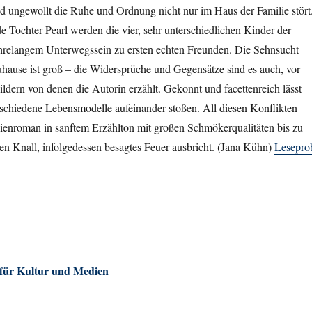
d ungewollt die Ruhe und Ordnung nicht nur im Haus der Familie stört
de Tochter Pearl werden die vier, sehr unterschiedlichen Kinder der
hrelangem Unterwegssein zu ersten echten Freunden. Die Sehnsucht
hause ist groß – die Widersprüche und Gegensätze sind es auch, vor
ildern von denen die Autorin erzählt. Gekonnt und facettenreich lässt
schiedene Lebensmodelle aufeinander stoßen. All diesen Konflikten
lienroman in sanftem Erzählton mit großen Schmökerqualitäten bis zu
sen Knall, infolgedessen besagtes Feuer ausbricht. (Jana Kühn)
Lesepro
 für Kultur und Medien