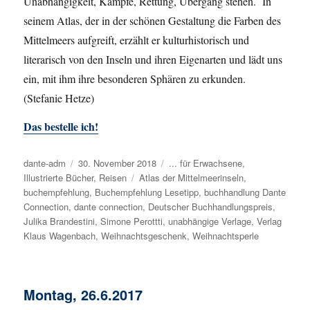
Unabhängigkeit, Kämpfe, Rettung, Übergang stehen. In
seinem Atlas, der in der schönen Gestaltung die Farben des
Mittelmeers aufgreift, erzählt er kulturhistorisch und
literarisch von den Inseln und ihren Eigenarten und lädt uns
ein, mit ihm ihre besonderen Sphären zu erkunden.
(Stefanie Hetze)
Das bestelle ich!
Autor
dante-adm
Veröffentlicht
30. November 2018
Kategorien
... für Erwachsene
,
Illustrierte Bücher
am
,
Reisen
Schlagwörter
Atlas der Mittelmeerinseln
,
buchempfehlung
,
Buchempfehlung Lesetipp
,
buchhandlung Dante
Connection
,
dante connection
,
Deutscher Buchhandlungspreis
,
Julika Brandestini
,
Simone Perottti
,
unabhängige Verlage
,
Verlag
Klaus Wagenbach
,
Weihnachtsgeschenk
,
Weihnachtsperle
Montag, 26.6.2017