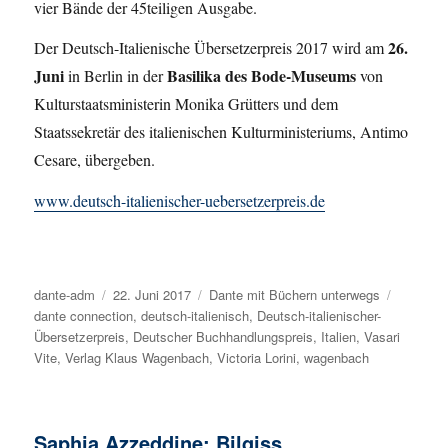
vier Bände der 45teiligen Ausgabe.
26.
Der Deutsch-Italienische Übersetzerpreis 2017 wird am
Juni
Basilika des Bode-Museums
in Berlin in der
von
Kulturstaatsministerin Monika Grütters und dem
Staatssekretär des italienischen Kulturministeriums, Antimo
Cesare, übergeben.
www.deutsch-italienischer-uebersetzerpreis.de
Autor
dante-adm
Veröffentlicht
22. Juni 2017
Kategorien
Dante mit Büchern unterwegs
Schlagw
dante connection
am
,
deutsch-italienisch
,
Deutsch-italienischer-
Übersetzerpreis
,
Deutscher Buchhandlungspreis
,
Italien
,
Vasari
Vite
,
Verlag Klaus Wagenbach
,
Victoria Lorini
,
wagenbach
Saphia Azzeddine: Bilqiss