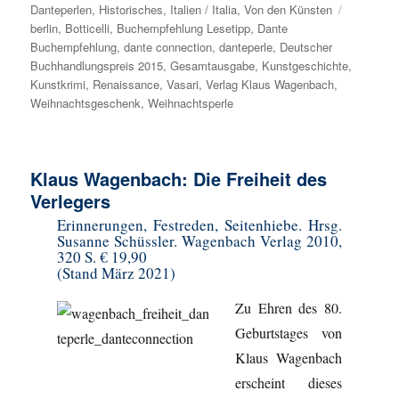
Danteperlen
,
am
Historisches
,
Italien / Italia
,
Von den Künsten
Schlagwör
berlin
,
Botticelli
,
Buchempfehlung Lesetipp
,
Dante
Buchempfehlung
,
dante connection
,
danteperle
,
Deutscher
Buchhandlungspreis 2015
,
Gesamtausgabe
,
Kunstgeschichte
,
Kunstkrimi
,
Renaissance
,
Vasari
,
Verlag Klaus Wagenbach
,
Weihnachtsgeschenk
,
Weihnachtsperle
Klaus Wagenbach: Die Freiheit des
Verlegers
Erinnerungen, Festreden, Seitenhiebe. Hrsg.
Susanne Schüssler. Wagenbach Verlag 2010,
320 S. € 19,90
(Stand März 2021)
Zu Ehren des 80.
Geburtstages von
Klaus Wagenbach
erscheint dieses