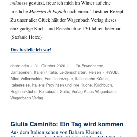
milanese
gestürzt, freue ich mich im Winter auf eine
tröstliche
Minestra di Fagioli
nach einem Triestiner Rezept.
Zu unser aller Glück hält der Wagenbach Verlag dieses
einzigartige Koch- und Reisebuch seit 30 Jahren lieferbar.
(Stefanie Hetze)
Das bestelle ich vor!
Autor
dante-adm
Veröffentlicht
31. Oktober 2020
Kategorien
... für Erwachsene
,
Danteperlen
,
Italien / Italia
am
,
Leidenschaften
,
Reisen
Schlagwörter
#WUB
,
Alice Vollenweider
,
Familienrezepte
,
italienische Küche
,
Italienreise
,
Italiens Provinzen und ihre Küche
,
Kochbuch
,
Regionalküche
,
Reisebuch
,
Salto
,
Verlag Klaus Wagenbach
,
Wagenbach Verlag
Giulia Caminito: Ein Tag wird kommen
Aus dem Italienischen von Babara Kleiner,