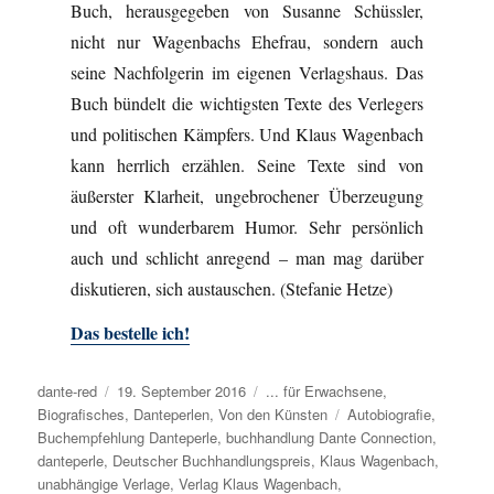
Buch, herausgegeben von Susanne Schüssler,
nicht nur Wagenbachs Ehefrau, sondern auch
seine Nachfolgerin im eigenen Verlagshaus. Das
Buch bündelt die wichtigsten Texte des Verlegers
und politischen Kämpfers. Und Klaus Wagenbach
kann herrlich erzählen. Seine Texte sind von
äußerster Klarheit, ungebrochener Überzeugung
und oft wunderbarem Humor. Sehr persönlich
auch und schlicht anregend – man mag darüber
diskutieren, sich austauschen. (Stefanie Hetze)
Das bestelle ich!
Autor
dante-red
Veröffentlicht
19. September 2016
Kategorien
... für Erwachsene
,
Biografisches
am
,
Danteperlen
,
Von den Künsten
Schlagwörter
Autobiografie
,
Buchempfehlung Danteperle
,
buchhandlung Dante Connection
,
danteperle
,
Deutscher Buchhandlungspreis
,
Klaus Wagenbach
,
unabhängige Verlage
,
Verlag Klaus Wagenbach
,