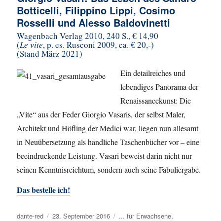
Botticelli, Filippino Lippi, Cosimo
Rosselli und Alesso Baldovinetti
Wagenbach Verlag 2010, 240 S., € 14,90
(
Le vite
, p. es. Rusconi 2009, ca. € 20,-)
(Stand März 2021)
Ein detailreiches und
lebendiges Panorama der
Renaissancekunst: Die
„Vite“ aus der Feder Giorgio Vasaris, der selbst Maler,
Architekt und Höfling der Medici war, liegen nun allesamt
in Neuübersetzung als handliche Taschenbücher vor – eine
beeindruckende Leistung. Vasari beweist darin nicht nur
seinen Kenntnisreichtum, sondern auch seine Fabuliergabe.
Das bestelle ich!
Autor
dante-red
Veröffentlicht
23. September 2016
Kategorien
... für Erwachsene
,