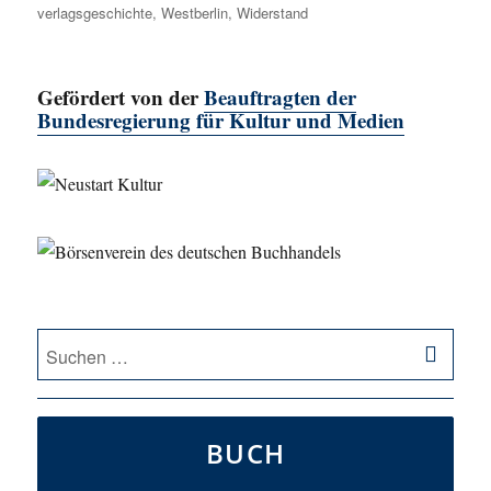
verlagsgeschichte
,
Westberlin
,
Widerstand
Gefördert von der
Beauftragten der
Bundesregierung für Kultur und Medien
SU
Suche
nach:
BUCH