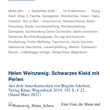
Autor
dante-adm
Veröffentlicht
1. September 2020
Kategorien
... für Erwachsene
,
... Young
Adult
,
Alles (!) Familie
am
,
Danteperlen
,
Historisches
,
Italien / Italia
,
Literatur!
,
Wut & Mut
Schlagwörter
Anarchismus
,
Barbara Kleiner
,
Berlin-
Kreuzberg
,
Brüder
,
buchempfehlung
,
Buchempfehlung
Danteperle
,
buchhandlung Dante Connection
,
dante connection
,
Deutscher Buchhandlungspreis
,
Ein tag wird kommen
,
Empfehlung
,
Erster Weltkrieg
,
Faschismus
,
Giulia Caminito
,
italienische Geschichte
,
Leseempfehlung
,
Marken
,
Partisanen
,
Roman
,
unabhängige Verlage
,
Verlag Klaus Wagenbach
Helen Weinzweig: Schwarzes Kleid mit
Perlen
Aus dem Amerikanischen von Brigitte Jakobeit,
Verlag Klaus Wagenbach 2019, 192 S., € 22,-
(Stand März 2021)
Eine Frau, die Mann und