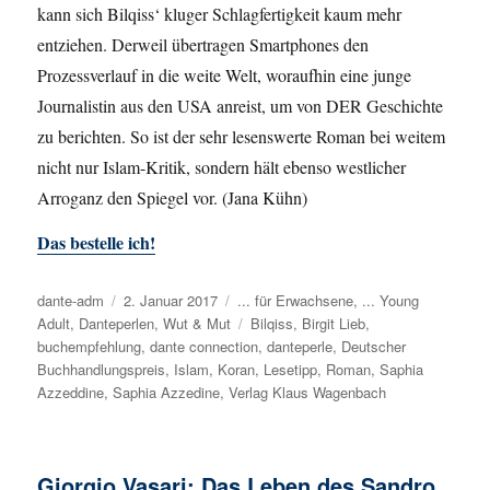
kann sich Bilqiss‘ kluger Schlagfertigkeit kaum mehr
entziehen. Derweil übertragen Smartphones den
Prozessverlauf in die weite Welt, woraufhin eine junge
Journalistin aus den USA anreist, um von DER Geschichte
zu berichten. So ist der sehr lesenswerte Roman bei weitem
nicht nur Islam-Kritik, sondern hält ebenso westlicher
Arroganz den Spiegel vor. (Jana Kühn)
Das bestelle ich!
Autor
dante-adm
Veröffentlicht
2. Januar 2017
Kategorien
... für Erwachsene
,
... Young
Adult
,
Danteperlen
am
,
Wut & Mut
Schlagwörter
Bilqiss
,
Birgit Lieb
,
buchempfehlung
,
dante connection
,
danteperle
,
Deutscher
Buchhandlungspreis
,
Islam
,
Koran
,
Lesetipp
,
Roman
,
Saphia
Azzeddine
,
Saphia Azzedine
,
Verlag Klaus Wagenbach
Giorgio Vasari: Das Leben des Sandro