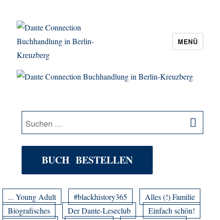
MENÜ
Dante Connection Buchhandlung in
Berlin-Kreuzberg
SU
Suche
nach:
BUCH BESTELLEN
... Young Adult
#blackhistory365
Alles (!) Familie
Biografisches
Der Dante-Leseclub
Einfach schön!