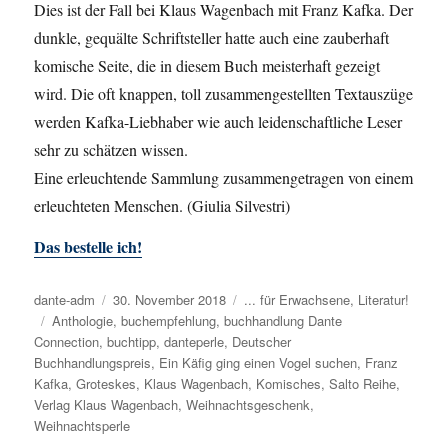
Dies ist der Fall bei Klaus Wagenbach mit Franz Kafka. Der
dunkle, gequälte Schriftsteller hatte auch eine zauberhaft
komische Seite, die in diesem Buch meisterhaft gezeigt
wird. Die oft knappen, toll zusammengestellten Textauszüge
werden Kafka-Liebhaber wie auch leidenschaftliche Leser
sehr zu schätzen wissen.
Eine erleuchtende Sammlung zusammengetragen von einem
erleuchteten Menschen. (Giulia Silvestri)
Das bestelle ich!
Autor
dante-adm
Veröffentlicht
30. November 2018
Kategorien
... für Erwachsene
,
Literatur!
Schlagwörter
Anthologie
am
,
buchempfehlung
,
buchhandlung Dante
Connection
,
buchtipp
,
danteperle
,
Deutscher
Buchhandlungspreis
,
Ein Käfig ging einen Vogel suchen
,
Franz
Kafka
,
Groteskes
,
Klaus Wagenbach
,
Komisches
,
Salto Reihe
,
Verlag Klaus Wagenbach
,
Weihnachtsgeschenk
,
Weihnachtsperle