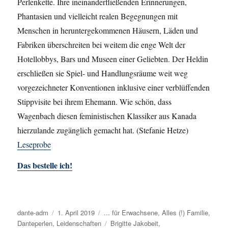
Perlenkette. Ihre ineinanderfließenden Erinnerungen,
Phantasien und vielleicht realen Begegnungen mit
Menschen in heruntergekommenen Häusern, Läden und
Fabriken überschreiten bei weitem die enge Welt der
Hotellobbys, Bars und Museen einer Geliebten. Der Heldin
erschließen sie Spiel- und Handlungsräume weit weg
vorgezeichneter Konventionen inklusive einer verblüffenden
Stippvisite bei ihrem Ehemann. Wie schön, dass
Wagenbach diesen feministischen Klassiker aus Kanada
hierzulande zugänglich gemacht hat. (Stefanie Hetze)
Leseprobe
Das bestelle ich!
Autor
dante-adm
Veröffentlicht
1. April 2019
Kategorien
... für Erwachsene
,
Alles (!) Familie
,
Danteperlen
,
Leidenschaften
am
Schlagwörter
Brigitte Jakobeit
,