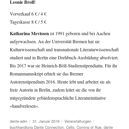
Leonie Broll!
Vorverkauf 6 € / 4 €
Tageskasse 8 € / 5 €
Katharina Mevissen
ist 1991 geboren und bei Aachen
aufgewachsen. An der Universität Bremen hat sie
Kulturwissenschaft und transnationale Literaturwissenschaft
studiert und in Berlin eine Drehbuch-Ausbildung absolviert.
Bis 2017 war sie Heinrich-Böll-Studienstipendiatin. Für ihr
Romanmanuskript erhielt sie das Bremer
Autorenstipendium 2016. Heute lebt und arbeitet sie als
freie Autorin in Berlin, zudem leitet sie die von ihr
mitgegründete gebärdensprachliche Literaturinitiative
»handverlesen«.
Autor
dante-adm
Veröffentlicht
31. Januar 2019
Kategorien
Veranstaltungen
Schlagwörter
buchhandlung Dante Connection
am
,
Cello
,
Coming of Age
,
dante