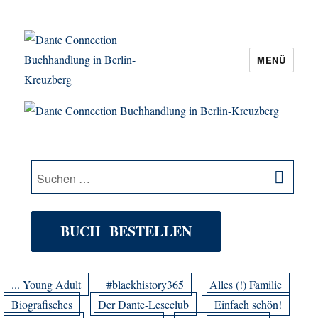
MENÜ
Dante Connection Buchhandlung in
Berlin-Kreuzberg
SU
Suche
nach:
BUCH BESTELLEN
... Young Adult
#blackhistory365
Alles (!) Familie
Biografisches
Der Dante-Leseclub
Einfach schön!