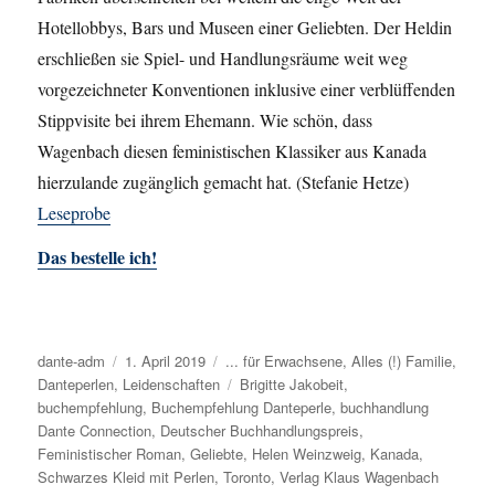
Hotellobbys, Bars und Museen einer Geliebten. Der Heldin
erschließen sie Spiel- und Handlungsräume weit weg
vorgezeichneter Konventionen inklusive einer verblüffenden
Stippvisite bei ihrem Ehemann. Wie schön, dass
Wagenbach diesen feministischen Klassiker aus Kanada
hierzulande zugänglich gemacht hat. (Stefanie Hetze)
Leseprobe
Das bestelle ich!
Autor
dante-adm
Veröffentlicht
1. April 2019
Kategorien
... für Erwachsene
,
Alles (!) Familie
,
Danteperlen
,
Leidenschaften
am
Schlagwörter
Brigitte Jakobeit
,
buchempfehlung
,
Buchempfehlung Danteperle
,
buchhandlung
Dante Connection
,
Deutscher Buchhandlungspreis
,
Feministischer Roman
,
Geliebte
,
Helen Weinzweig
,
Kanada
,
Schwarzes Kleid mit Perlen
,
Toronto
,
Verlag Klaus Wagenbach