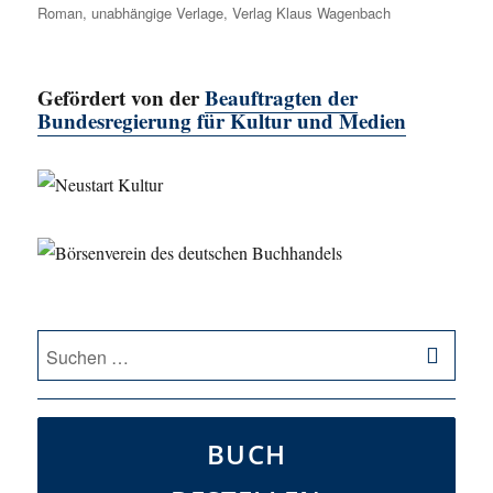
Roman
,
unabhängige Verlage
,
Verlag Klaus Wagenbach
Gefördert von der
Beauftragten der
Bundesregierung für Kultur und Medien
SU
Suche
nach:
BUCH