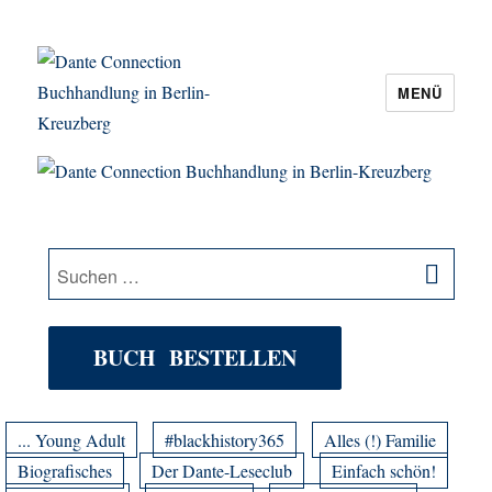
MENÜ
Dante Connection Buchhandlung in
Berlin-Kreuzberg
SU
Suche
nach:
BUCH BESTELLEN
... Young Adult
#blackhistory365
Alles (!) Familie
Biografisches
Der Dante-Leseclub
Einfach schön!