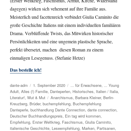
(Erster Weltkrieg, Faschismus, Armut, Kirche, Widerstand
dagegen) wirken sich vehement auf ihre Familie aus.
Meisterlich und facettenreich verbindet Giulia Caminito die
große Geschichte Italiens mit einem individuellen familiären
Drama. Verblüffende Twists, das Mitwirken historischer
Persönlichkeiten und eine ungemein plastische Sprache,
perfekt übersetzt, machen diesen Roman zu einem
einmaligen Lesegenuss. (Stefanie Hetze)
Das bestelle ich!
Autor
dante-adm
Veröffentlicht
1. September 2020
Kategorien
... für Erwachsene
,
... Young
Adult
,
Alles (!) Familie
am
,
Danteperlen
,
Historisches
,
Italien / Italia
,
Literatur!
,
Wut & Mut
Schlagwörter
Anarchismus
,
Barbara Kleiner
,
Berlin-
Kreuzberg
,
Brüder
,
buchempfehlung
,
Buchempfehlung
Danteperle
,
buchhandlung Dante Connection
,
dante connection
,
Deutscher Buchhandlungspreis
,
Ein tag wird kommen
,
Empfehlung
,
Erster Weltkrieg
,
Faschismus
,
Giulia Caminito
,
italienische Geschichte
,
Leseempfehlung
,
Marken
,
Partisanen
,