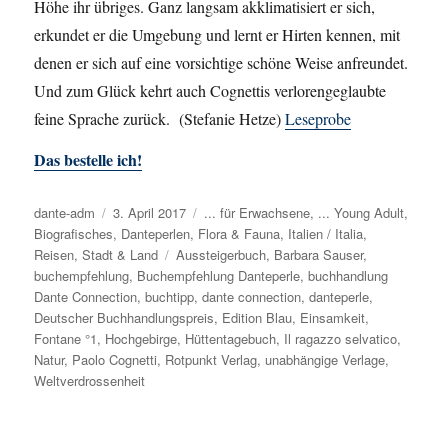
Höhe ihr übriges. Ganz langsam akklimatisiert er sich,
erkundet er die Umgebung und lernt er Hirten kennen, mit
denen er sich auf eine vorsichtige schöne Weise anfreundet.
Und zum Glück kehrt auch Cognettis verlorengeglaubte
feine Sprache zurück. (Stefanie Hetze)
Leseprobe
Das bestelle ich!
Autor
dante-adm
Veröffentlicht
3. April 2017
Kategorien
... für Erwachsene
,
... Young Adult
,
Biografisches
am
,
Danteperlen
,
Flora & Fauna
,
Italien / Italia
,
Reisen
,
Stadt & Land
Schlagwörter
Aussteigerbuch
,
Barbara Sauser
,
buchempfehlung
,
Buchempfehlung Danteperle
,
buchhandlung
Dante Connection
,
buchtipp
,
dante connection
,
danteperle
,
Deutscher Buchhandlungspreis
,
Edition Blau
,
Einsamkeit
,
Fontane °1
,
Hochgebirge
,
Hüttentagebuch
,
Il ragazzo selvatico
,
Natur
,
Paolo Cognetti
,
Rotpunkt Verlag
,
unabhängige Verlage
,
Weltverdrossenheit