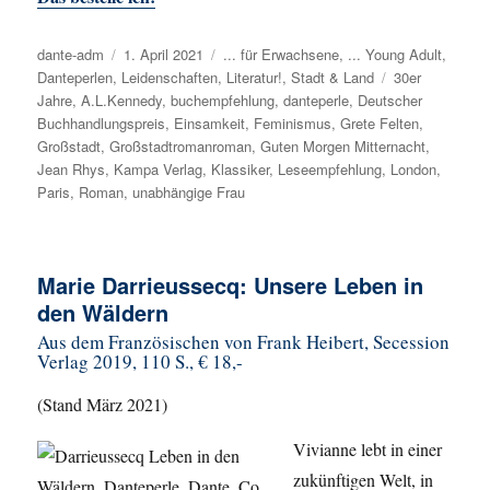
Autor
dante-adm
Veröffentlicht
1. April 2021
Kategorien
... für Erwachsene
,
... Young Adult
,
Danteperlen
,
Leidenschaften
am
,
Literatur!
,
Stadt & Land
Schlagwörter
30er
Jahre
,
A.L.Kennedy
,
buchempfehlung
,
danteperle
,
Deutscher
Buchhandlungspreis
,
Einsamkeit
,
Feminismus
,
Grete Felten
,
Großstadt
,
Großstadtromanroman
,
Guten Morgen Mitternacht
,
Jean Rhys
,
Kampa Verlag
,
Klassiker
,
Leseempfehlung
,
London
,
Paris
,
Roman
,
unabhängige Frau
Marie Darrieussecq: Unsere Leben in
den Wäldern
Aus dem Französischen von Frank Heibert, Secession
Verlag 2019, 110 S., € 18,-
(Stand März 2021)
Vivianne lebt in einer
zukünftigen Welt, in