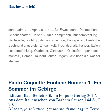
Das bestelle ich!
Autor
dante-adm
Veröffentlicht
1. April 2018
Kategorien
... für Erwachsene
,
Danteperlen
,
Leidenschaften
am
,
Reisen
Schlagwörter
Anja Kampmann
,
Buchempfehlung
Danteperle
,
buchtipp
,
dante connection
,
Danteperlen
,
Deutscher
Buchhandlungspreis
,
Einsamkeit
,
Freundschaft
,
Hanser
,
Italien
,
Leseempfehlung
,
Ölarbeiter
,
Ölindustrie
,
Ölplattform
,
perle des
monats.
,
Roman
,
Taubenzüchter
,
Ungarn
,
Wie hoch die Wasser
steigen
Paolo Cognetti: Fontane Numero 1. Ein
Sommer im Gebirge
Edition Blau. Belletristik im Rotpunktverlag 2017.
Aus dem Italienischen von Barbara Sauser, 144 S., €
20,-
(
Il ragazzo selvatico. Quaderno di montagna
. Terre