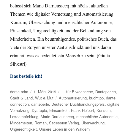
befasst sich Marie Darrieussecq mit höchst aktuellen
Themen wie digitaler Vernetzung und Automatisierung,
Konsum, Überwachung und menschlicher Autonomie,
Einsamkeit, Ungerechtigkeit und der Behandlung von
Minderheiten. Ein beunruhigendes, politisches Buch, das
viele der Sorgen unserer Zeit ausdrückt und uns daran
erinnert, was es bedeutet, ein Mensch zu sein. (Giulia
Silvestri)
Das bestelle ich!
Autor
dante-adm
Veröffentlicht
1. März 2019
Kategorien
... für Erwachsene
,
Danteperlen
,
Stadt & Land
,
am
Wut & Mut
Schlagwörter
Automatisierung
,
buchtipp
,
dante
connection
,
danteperle
,
Deutscher Buchhandlungspreis
,
digitale
Vernetzung
,
Dystopie
,
Einsamkeit
,
Frank Heibert
,
Konsum
,
Leseempfehlung
,
Marie Darrieussecq
,
menschliche Autonomie
,
Minderheiten
,
Roman
,
Secession Verlag
,
Überwachung
,
Ungerechtigkeit
,
Unsere Leben in den Wäldern