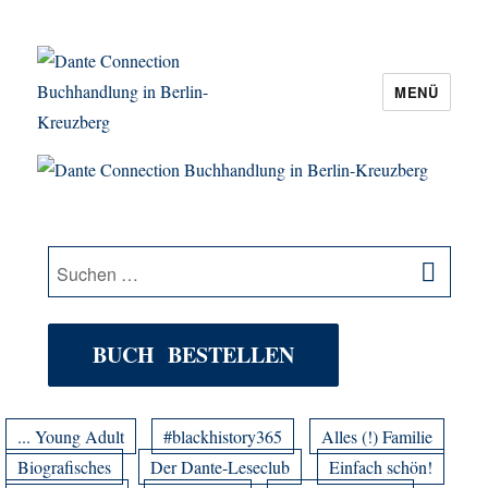
MENÜ
Dante Connection Buchhandlung in
Berlin-Kreuzberg
SU
Suche
nach:
BUCH BESTELLEN
... Young Adult
#blackhistory365
Alles (!) Familie
Biografisches
Der Dante-Leseclub
Einfach schön!