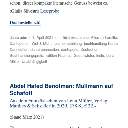
schon, dieser kompakte literarische Genuss beweist es.
(Giulia Silvestri)
Leseprobe
Das bestelle ich!
Autor
dante-adm
Veröffentlicht
1. April 2021
Kategorien
... für Erwachsene
,
Alles (!) Familie
,
Danteperlen
,
Wut & Mut
am
Schlagwörter
buchempfehlung
,
buchhandlung Dante
Connection
,
dante connection
,
danteperle
,
Deutscher
Buchhandlungspreis
,
Edition Nautilus
,
Geschwister
,
indie
,
Lena
Müller
,
Unabhängigkeit
Abdel Hafed Benotman: Müllmann auf
Schafott
Aus dem Französischen von Lena Müller, Verlag
Matthes & Seitz Berlin 2020, 278 S., € 22,-
(Stand März 2021)