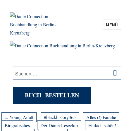
MENÜ
Dante Connection Buchhandlung in
Berlin-Kreuzberg
SU
Suche
nach:
BUCH BESTELLEN
... Young Adult
#blackhistory365
Alles (!) Familie
Biografisches
Der Dante-Leseclub
Einfach schön!