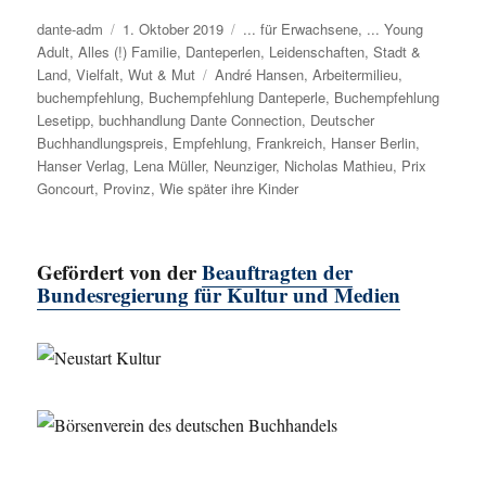
Autor
dante-adm
Veröffentlicht
1. Oktober 2019
Kategorien
... für Erwachsene
,
... Young
Adult
,
Alles (!) Familie
am
,
Danteperlen
,
Leidenschaften
,
Stadt &
Land
,
Vielfalt
,
Wut & Mut
Schlagwörter
André Hansen
,
Arbeitermilieu
,
buchempfehlung
,
Buchempfehlung Danteperle
,
Buchempfehlung
Lesetipp
,
buchhandlung Dante Connection
,
Deutscher
Buchhandlungspreis
,
Empfehlung
,
Frankreich
,
Hanser Berlin
,
Hanser Verlag
,
Lena Müller
,
Neunziger
,
Nicholas Mathieu
,
Prix
Goncourt
,
Provinz
,
Wie später ihre Kinder
Gefördert von der
Beauftragten der
Bundesregierung für Kultur und Medien