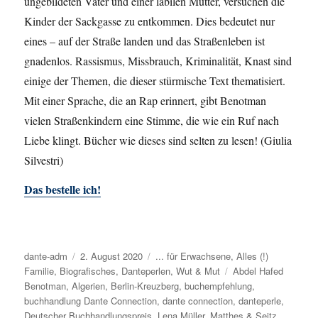
ungebildeten Vater und einer labilen Mutter, versuchen die
Kinder der Sackgasse zu entkommen. Dies bedeutet nur
eines – auf der Straße landen und das Straßenleben ist
gnadenlos. Rassismus, Missbrauch, Kriminalität, Knast sind
einige der Themen, die dieser stürmische Text thematisiert.
Mit einer Sprache, die an Rap erinnert, gibt Benotman
vielen Straßenkindern eine Stimme, die wie ein Ruf nach
Liebe klingt. Bücher wie dieses sind selten zu lesen! (Giulia
Silvestri)
Das bestelle ich!
Autor
dante-adm
Veröffentlicht
2. August 2020
Kategorien
... für Erwachsene
,
Alles (!)
Familie
,
Biografisches
am
,
Danteperlen
,
Wut & Mut
Schlagwörter
Abdel Hafed
Benotman
,
Algerien
,
Berlin-Kreuzberg
,
buchempfehlung
,
buchhandlung Dante Connection
,
dante connection
,
danteperle
,
Deutscher Buchhandlungspreis
,
Lena Müller
,
Matthes & Seitz