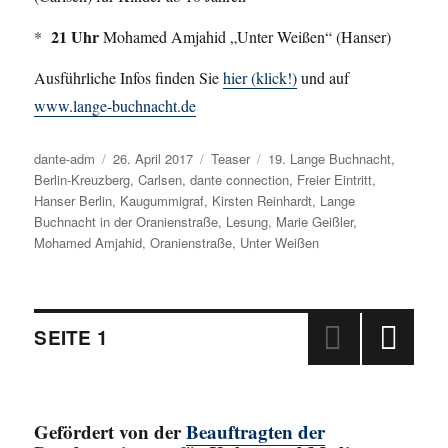
21 Uhr
*
Mohamed Amjahid „Unter Weißen“ (Hanser)
Ausführliche Infos finden Sie
hier (klick!)
und auf
www.lange-buchnacht.de
Autor
dante-adm
Veröffentlicht
26. April 2017
Kategorien
Teaser
Schlagwörter
19. Lange Buchnacht
,
Berlin-Kreuzberg
am
,
Carlsen
,
dante connection
,
Freier Eintritt
,
Hanser Berlin
,
Kaugummigraf
,
Kirsten Reinhardt
,
Lange
Buchnacht in der Oranienstraße
,
Lesung
,
Marie Geißler
,
Mohamed Amjahid
,
Oranienstraße
,
Unter Weißen
Beitragsnavigation
SEITE
1
NÄC
HSTE
SEIT
Gefördert von der
Beauftragten der
E