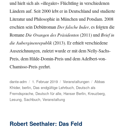
und hielt sich als »illegaler« Flüchtling in verschiedenen
Ländern auf. Seit 2000 lebt er in Deutschland und studierte
Literatur und Philosophie in München und Potsdam. 2008
erschien sein Debütroman
Der falsche Inder
, es folgten die
Romane
Die Orangen des Präsidenten
(2011) und
Brief in
die Auberginenrepublik
(2013). Er erhielt verschiedene
Auszeichnungen, zuletzt wurde er mit dem Nelly-Sachs-
Preis, dem Hilde-Domin-Preis und dem Adelbert-von-
Chamisso-Preis geehrt.
Autor
dante-adm
Veröffentlicht
1. Februar 2019
Kategorien
Veranstaltungen
Schlagwörter
Abbas
Khider
,
berlin
,
am
Das endgültige Lehrbuch
,
Deutsch als
Fremdsprache
,
Deutsch für alle
,
Hanser Berlin
,
Kreuzberg
,
Lesung
,
Sachbuch
,
Veranstaltung
Robert Seethaler: Das Feld