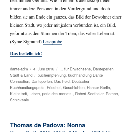
bestimmten Gefühls. Wie in einem Kaleidoskop treten
immer andere Personen in den Vordergrund und doch
bilden sie am Ende ein ganzes, das Bild der Bewohner einer
kleinen Stadt, wo jeder mit jedem verbunden ist, ein Bild,
geformt aus den Stimmen der Toten, das voller Leben ist.
(Syme Sigmund)
Leseprobe
Das bestelle ich!
Autor
dante-adm
Veröffentlicht
4. Juni 2018
Kategorien
... für Erwachsene
,
Danteperlen
,
Stadt & Land
am
Schlagwörter
buchempfehlung
,
buchhandlung Dante
Connection
,
Danteperlen
,
Das Feld
,
Deutscher
Buchhandlungspreis
,
Friedhof
,
Geschichten
,
Hanser Berlin
,
Kleinstadt
,
Leben
,
perle des monats.
,
Robert Seethaler
,
Roman
,
Schicksale
Thomas de Padova: Nonna