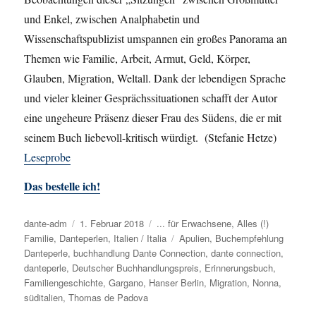
und Enkel, zwischen Analphabetin und
Wissenschaftspublizist umspannen ein großes Panorama an
Themen wie Familie, Arbeit, Armut, Geld, Körper,
Glauben, Migration, Weltall. Dank der lebendigen Sprache
und vieler kleiner Gesprächssituationen schafft der Autor
eine ungeheure Präsenz dieser Frau des Südens, die er mit
seinem Buch liebevoll-kritisch würdigt. (Stefanie Hetze)
Leseprobe
Das bestelle ich!
Autor
dante-adm
Veröffentlicht
1. Februar 2018
Kategorien
... für Erwachsene
,
Alles (!)
Familie
,
Danteperlen
am
,
Italien / Italia
Schlagwörter
Apulien
,
Buchempfehlung
Danteperle
,
buchhandlung Dante Connection
,
dante connection
,
danteperle
,
Deutscher Buchhandlungspreis
,
Erinnerungsbuch
,
Familiengeschichte
,
Gargano
,
Hanser Berlin
,
Migration
,
Nonna
,
süditalien
,
Thomas de Padova