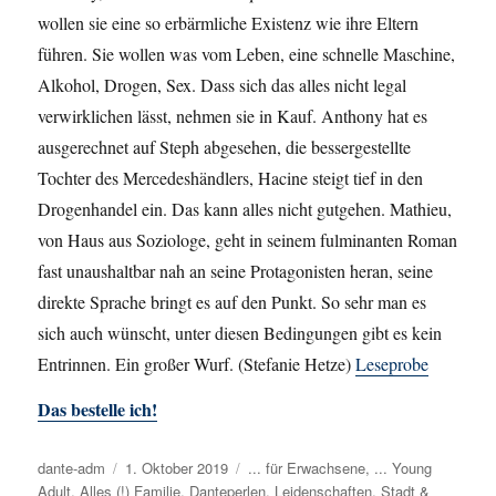
wollen sie eine so erbärmliche Existenz wie ihre Eltern
führen. Sie wollen was vom Leben, eine schnelle Maschine,
Alkohol, Drogen, Sex. Dass sich das alles nicht legal
verwirklichen lässt, nehmen sie in Kauf. Anthony hat es
ausgerechnet auf Steph abgesehen, die bessergestellte
Tochter des Mercedeshändlers, Hacine steigt tief in den
Drogenhandel ein. Das kann alles nicht gutgehen. Mathieu,
von Haus aus Soziologe, geht in seinem fulminanten Roman
fast unaushaltbar nah an seine Protagonisten heran, seine
direkte Sprache bringt es auf den Punkt. So sehr man es
sich auch wünscht, unter diesen Bedingungen gibt es kein
Entrinnen. Ein großer Wurf. (Stefanie Hetze)
Leseprobe
Das bestelle ich!
Autor
dante-adm
Veröffentlicht
1. Oktober 2019
Kategorien
... für Erwachsene
,
... Young
Adult
,
Alles (!) Familie
am
,
Danteperlen
,
Leidenschaften
,
Stadt &