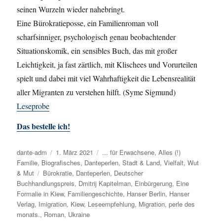
seinen Wurzeln wieder nahebringt.
Eine Bürokratieposse, ein Familienroman voll
scharfsinniger, psychologisch genau beobachtender
Situationskomik, ein sensibles Buch, das mit großer
Leichtigkeit, ja fast zärtlich, mit Klischees und Vorurteilen
spielt und dabei mit viel Wahrhaftigkeit die Lebensrealität
aller Migranten zu verstehen hilft. (Syme Sigmund)
Leseprobe
Das bestelle ich!
Autor
dante-adm
Veröffentlicht
1. März 2021
Kategorien
... für Erwachsene
,
Alles (!)
Familie
,
Biografisches
am
,
Danteperlen
,
Stadt & Land
,
Vielfalt
,
Wut
& Mut
Schlagwörter
Bürokratie
,
Danteperlen
,
Deutscher
Buchhandlungspreis
,
Dmitrij Kapitelman
,
Einbürgerung
,
Eine
Formalie in Kiew
,
Familiengeschichte
,
Hanser Berlin
,
Hanser
Verlag
,
Imigration
,
Kiew
,
Leseempfehlung
,
Migration
,
perle des
monats.
,
Roman
,
Ukraine