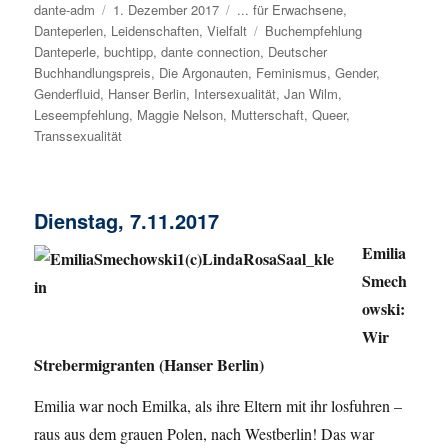
Autor
dante-adm
Veröffentlicht
1. Dezember 2017
Kategorien
... für Erwachsene
,
Danteperlen
,
Leidenschaften
am
,
Vielfalt
Schlagwörter
Buchempfehlung
Danteperle
,
buchtipp
,
dante connection
,
Deutscher
Buchhandlungspreis
,
Die Argonauten
,
Feminismus
,
Gender
,
Genderfluid
,
Hanser Berlin
,
Intersexualität
,
Jan Wilm
,
Leseempfehlung
,
Maggie Nelson
,
Mutterschaft
,
Queer
,
Transsexualität
Dienstag, 7.11.2017
Emilia
Smech
owski
:
Wir
Strebermigranten (Hanser Berlin)
Emilia war noch Emilka, als ihre Eltern mit ihr losfuhren –
raus aus dem grauen Polen, nach Westberlin! Das war