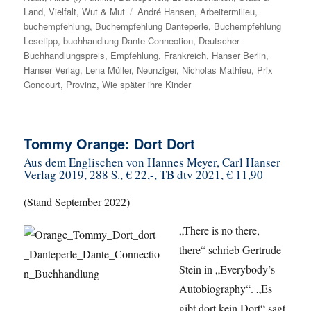
Land
,
Vielfalt
,
Wut & Mut
Schlagwörter
André Hansen
,
Arbeitermilieu
,
buchempfehlung
,
Buchempfehlung Danteperle
,
Buchempfehlung
Lesetipp
,
buchhandlung Dante Connection
,
Deutscher
Buchhandlungspreis
,
Empfehlung
,
Frankreich
,
Hanser Berlin
,
Hanser Verlag
,
Lena Müller
,
Neunziger
,
Nicholas Mathieu
,
Prix
Goncourt
,
Provinz
,
Wie später ihre Kinder
Tommy Orange: Dort Dort
Aus dem Englischen von Hannes Meyer, Carl Hanser
Verlag 2019, 288 S., € 22,-, TB dtv 2021, € 11,90
(Stand September 2022)
„There is no there,
there“ schrieb Gertrude
Stein in „Everybody’s
Autobiography“. „Es
gibt dort kein Dort“ sagt