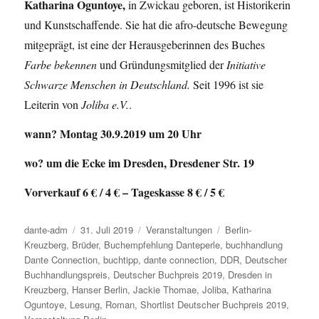
Katharina Oguntoye,
in Zwickau geboren, ist Historikerin
und Kunstschaffende. Sie hat die afro-deutsche Bewegung
mitgeprägt, ist eine der Herausgeberinnen des Buches
Farbe bekennen
und Gründungsmitglied der
Initiative
Schwarze Menschen in Deutschland.
Seit 1996 ist sie
Leiterin von
Joliba e.V.
.
wann? Montag 30.9.2019 um 20 Uhr
wo? um die Ecke im Dresden, Dresdener Str. 19
Vorverkauf 6 € / 4 € – Tageskasse 8 € / 5 €
Autor
dante-adm
Veröffentlicht
31. Juli 2019
Kategorien
Veranstaltungen
Schlagwörter
Berlin-
Kreuzberg
,
Brüder
am
,
Buchempfehlung Danteperle
,
buchhandlung
Dante Connection
,
buchtipp
,
dante connection
,
DDR
,
Deutscher
Buchhandlungspreis
,
Deutscher Buchpreis 2019
,
Dresden in
Kreuzberg
,
Hanser Berlin
,
Jackie Thomae
,
Joliba
,
Katharina
Oguntoye
,
Lesung
,
Roman
,
Shortlist Deutscher Buchpreis 2019
,