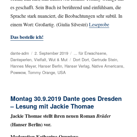
es geschafft. Sein Buch ist berührend und einfühlsam, die
Sprache stark nuanciert, die Beobachtungen sehr subtil. In
einem Wort: Großartig. (Giulia Silvestri)
Leseprobe
Das bestelle ich!
Autor
dante-adm
Veröffentlicht
2. September 2019
Kategorien
... für Erwachsene
,
Danteperlen
,
Vielfalt
am
,
Wut & Mut
Schlagwörter
Dort Dort
,
Gertrude Stein
,
Hannes Meyer
,
Hanser Berlin
,
Hanser Verlag
,
Native Americans
,
Powwow
,
Tommy Orange
,
USA
Montag 30.9.2019 Dante goes Dresden
– Lesung mit Jackie Thomae
Jackie Thomae stellt ihren neuen Roman
Brüder
(Hanser Berlin) vor.
Moderation Katharina Oguntoye