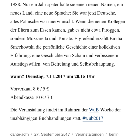
1988. Nur ein Jahr später hatte sie einen neuen Namen, ein
neues Land, eine neue Sprache: Sie war jetzt Deutsche,
alles Polnische war unerwünscht. Wenn die neuen Kollegen
der Eltern zum Essen kamen, gab es nicht etwa Piroggen,
sondern Mozzarella und Tomate. Ergreifend erzählt Emilia
Smechowski die persönliche Geschichte einer kollektiven
Erfahrung: eine Geschichte von Scham und verbissenem
Aufstiegswillen, von Befreiung und Selbstbehauptung.
wann? Dienstag, 7.11.2017 um 20.15 Uhr
Vorverkauf 8 € / 5 €
Abendkasse 10 € / 7 €
Die Veranstaltung findet im Rahmen der
WuB
Woche der
unabhängigen Buchhandlungen statt.
#wub2017
Autor
dante-adm
Veröffentlicht
27. September 2017
Kategorien
Veranstaltungen
Schlagwörter
berlin
,