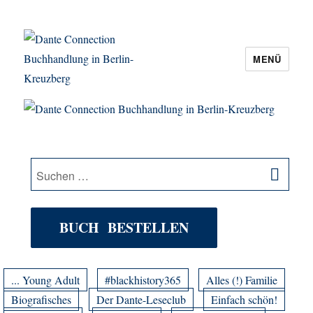
MENÜ
Dante Connection Buchhandlung in
Berlin-Kreuzberg
SU
Suche
nach:
BUCH BESTELLEN
... Young Adult
#blackhistory365
Alles (!) Familie
Biografisches
Der Dante-Leseclub
Einfach schön!