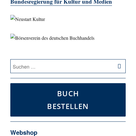
Bundesregierung für Kultur und Medien
SU
Suche
nach:
BUCH
BESTELLEN
Webshop