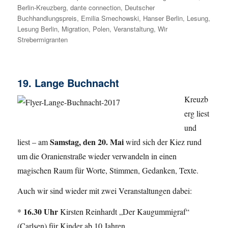
Berlin-Kreuzberg
am
,
dante connection
,
Deutscher
Buchhandlungspreis
,
Emilia Smechowski
,
Hanser Berlin
,
Lesung
,
Lesung Berlin
,
Migration
,
Polen
,
Veranstaltung
,
Wir
Strebermigranten
19. Lange Buchnacht
Kreuzb
erg liest
und
Samstag, den
20. Mai
liest – am
wird sich der Kiez rund
um die Oranienstraße wieder verwandeln in einen
magischen Raum für Worte, Stimmen, Gedanken, Texte.
Auch wir sind wieder mit zwei Veranstaltungen dabei:
16.30 Uhr
*
Kirsten Reinhardt „Der Kaugummigraf“
(Carlsen) für Kinder ab 10 Jahren