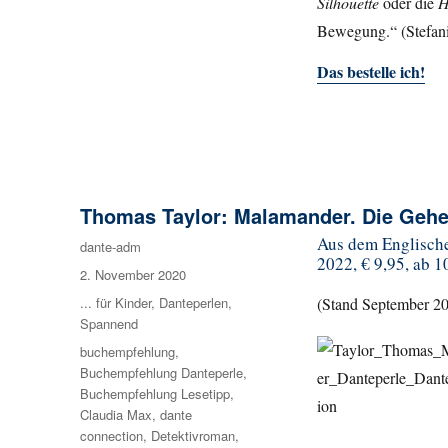
Silhouette
oder die
H
Bewegung.“ (Stefani
Das bestelle ich!
Thomas Taylor: Malamander. Die Gehe
Aus dem Englische
Autor
dante-adm
2022, € 9,95, ab 1
Veröffentlicht
2. November 2020
am
Kategorien
... für Kinder
,
Danteperlen
,
(Stand September 2
Spannend
Schlagwörter
buchempfehlung
,
Buchempfehlung Danteperle
,
Buchempfehlung Lesetipp
,
Claudia Max
,
dante
connection
,
Detektivroman
,