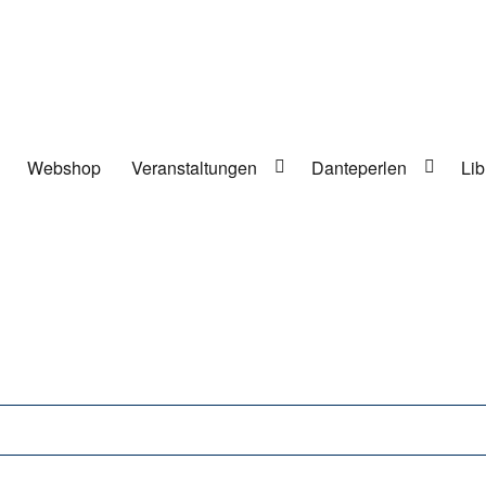
Webshop
Veranstaltungen
Danteperlen
Lib
lung in Berlin-Kreuzberg