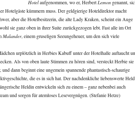
Hotel
aufgenommen, wo er, Herbert
Lemon
genannt, si
er Hotelgäste kümmern muss. Der geldgierige Hoteldirektor macht
wer, aber die Hotelbesitzerin, die alte Lady Kraken, scheint ein Auge
wohl sie ganz oben in ihrer Suite zurückgezogen lebt. Fast alle im Ort
em
Malander
, einem gruseligen Seeungeheuer, um den sich viele
 Mädchen urplötzlich in Herbies Kabuff unter der Hotelhalle auftaucht u
rstecken. Als von oben laute Stimmen zu hören sind, versteckt Herbie sie 
, und dann beginnt eine ungemein spannende phantastisch-schaurige
tivgeschichte, die es in sich hat. Der nachdenkliche liebenswerte Held
gängerische Heldin entwickeln sich zu einem – ganz nebenbei auch
team und sorgen für atemloses Lesevergnügen. (Stefanie Hetze)