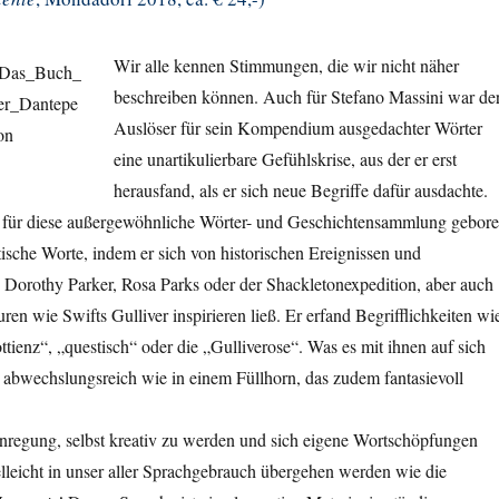
Wir alle kennen Stimmungen, die wir nicht näher
beschreiben können. Auch für Stefano Massini war de
Auslöser für sein Kompendium ausgedachter Wörter
eine unartikulierbare Gefühlskrise, aus der er erst
herausfand, als er sich neue Begriffe dafür ausdachte.
 für diese außergewöhnliche Wörter- und Geschichtensammlung gebore
tische Worte, indem er sich von historischen Ereignissen und
 Dorothy Parker, Rosa Parks oder der Shackletonexpedition, aber auch
uren wie Swifts Gulliver inspirieren ließ. Er erfand Begrifflichkeiten wi
ttienz“, „questisch“ oder die „Gulliverose“. Was es mit ihnen auf sich
st abwechslungsreich wie in einem Füllhorn, das zudem fantasievoll
nregung, selbst kreativ zu werden und sich eigene Wortschöpfungen
lleicht in unser aller Sprachgebrauch übergehen werden wie die