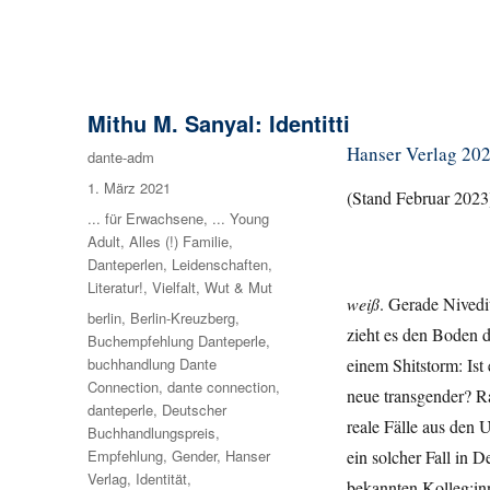
Mithu M. Sanyal: Identitti
Hanser Verlag 2021
Autor
dante-adm
Veröffentlicht
1. März 2021
(Stand Februar 2023
am
Kategorien
... für Erwachsene
,
... Young
Adult
,
Alles (!) Familie
,
Danteperlen
,
Leidenschaften
,
Literatur!
,
Vielfalt
,
Wut & Mut
weiß
. Gerade Nivedit
Schlagwörter
berlin
,
Berlin-Kreuzberg
,
zieht es den Boden d
Buchempfehlung Danteperle
,
einem Shitstorm: Ist 
buchhandlung Dante
Connection
,
dante connection
,
neue transgender? R
danteperle
,
Deutscher
reale Fälle aus den
Buchhandlungspreis
,
ein solcher Fall in D
Empfehlung
,
Gender
,
Hanser
Verlag
,
Identität
,
bekannten Kolleg:inn