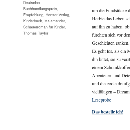
Deutscher
Buchhandlungspreis
,
um die Fundstücke d
Empfehlung
,
Hanser Verlag
,
Herbie das Leben sch
Kinderbuch
,
Malamander
,
auf ihn zu haben, ob
Schauerroman für Kinder
,
Thomas Taylor
fürchten sich vor d
Geschichten ranken.
Es geht los, als ein
ihn bittet, sie zu ve
einem Schrankkoffer
Abenteuer- und Detek
und die coole drauf
vielfältigen – Dream
Leseprobe
Das bestelle ich!