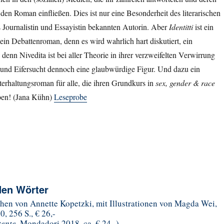
 den Roman einfließen. Dies ist nur eine Besonderheit des literarischen
s Journalistin und Essayistin bekannten Autorin. Aber
Identitti
ist ein
ein Debattenroman, denn es wird wahrlich hart diskutiert, ein
enn Nivedita ist bei aller Theorie in ihrer verzweifelten Verwirrung
nd Eifersucht dennoch eine glaubwürdige Figur. Und dazu ein
erhaltungsroman für alle, die ihren Grundkurs in
sex, gender & race
aben! (Jana Kühn)
Leseprobe
den Wörter
chen von Annette Kopetzki, mit Illustrationen von Magda Wei,
, 256 S., € 26,-
tente
, Mondadori 2018, ca. € 24,-)