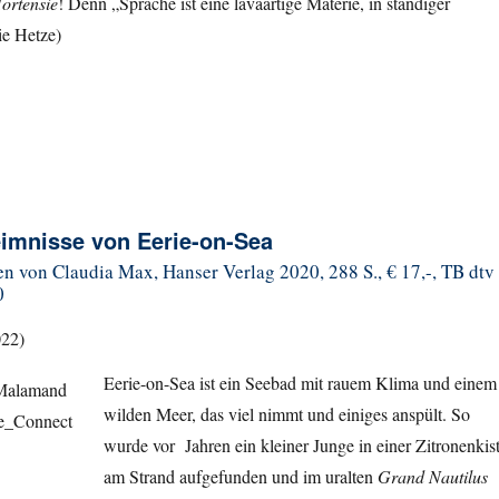
ortensie
! Denn „Sprache ist eine lavaartige Materie, in ständiger
e Hetze)
imnisse von Eerie-on-Sea
n von Claudia Max, Hanser Verlag 2020, 288 S., € 17,-, TB dtv
0
022)
Eerie-on-Sea ist ein Seebad mit rauem Klima und einem
wilden Meer, das viel nimmt und einiges anspült. So
wurde vor Jahren ein kleiner Junge in einer Zitronenkis
am Strand aufgefunden und im uralten
Grand Nautilus