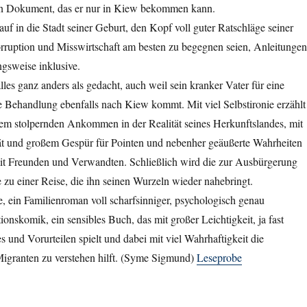
in Dokument, das er nur in Kiew bekommen kann.
auf in die Stadt seiner Geburt, den Kopf voll guter Ratschläge seiner
ruption und Misswirtschaft am besten zu begegnen seien, Anleitungen
gsweise inklusive.
lles ganz anders als gedacht, auch weil sein kranker Vater für eine
 Behandlung ebenfalls nach Kiew kommt. Mit viel Selbstironie erzählt
em stolpernden Ankommen in der Realität seines Herkunftslandes, mit
tät und großem Gespür für Pointen und nebenher geäußerte Wahrheiten
 Freunden und Verwandten. Schließlich wird die zur Ausbürgerung
zu einer Reise, die ihn seinen Wurzeln wieder nahebringt.
, ein Familienroman voll scharfsinniger, psychologisch genau
ionskomik, ein sensibles Buch, das mit großer Leichtigkeit, ja fast
es und Vorurteilen spielt und dabei mit viel Wahrhaftigkeit die
 Migranten zu verstehen hilft. (Syme Sigmund)
Leseprobe