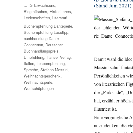
am
(Stand Juni 2021)
Kategorien
... für Erwachsene
,
Biografisches
,
Historisches
,
Leidenschaften
,
Literatur!
Schlagwörter
Buchempfehlung Danteperle
,
Buchempfehlung Lesetipp
,
buchhandlung Dante
Connection
,
Deutscher
Buchhandlungspreis
,
Empfehlung
,
Hanser Verlag
,
Damit ward die Idee
Italien
,
Leseempfehlung
,
Massini schuf fantas
Sprache
,
Stefano Massini
,
Persönlichkeiten wie
Weihnachtsgeschenk
,
Weihnachtsperle
,
von literarischen Fig
Wortschöpfungen
die „Parksiade“, „Do
hat, erzählt er höch
illustriert ist.
Eine vergnügliche A
auszudenken, die vie