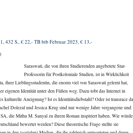
, 432 S., € 22,- TB btb Februar 2023, € 13,-
)
Saraswati, die von ihren Studierenden angebetete Star-
Professorin für Postkoloniale Studien, ist in Wirklichkeit
a, ihrer Lieblingsstudentin, die enorm viel von Saraswati gelernt hat,
er eigenen Identität unter den Füßen weg. Dazu tobt das Internet in
es kulturelle Aneignung? Ist es Identitätsdiebstahl? Oder ist transrace d
achel Dolezal und Jessica Krug sind nur wenige Jahre vergangene und
 USA, die Mithu M. Sanyal zu ihrem Roman inspiriert haben. Wie würde
eutschland bewertet werden? Diese theoretische Frage stellte sie
en in den (sozialen) Medien, die ihr zahlreich antworteten und deren