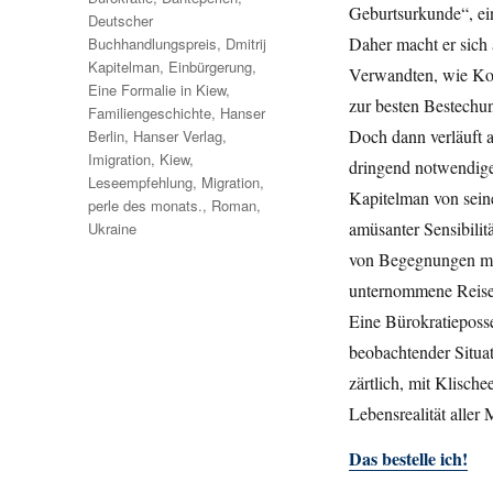
Geburtsurkunde“, e
Deutscher
Daher macht er sich 
Buchhandlungspreis
,
Dmitrij
Kapitelman
,
Einbürgerung
,
Verwandten, wie Kor
Eine Formalie in Kiew
,
zur besten Bestechun
Familiengeschichte
,
Hanser
Doch dann verläuft a
Berlin
,
Hanser Verlag
,
Imigration
,
Kiew
,
dringend notwendige
Leseempfehlung
,
Migration
,
Kapitelman von sein
perle des monats.
,
Roman
,
amüsanter Sensibili
Ukraine
von Begegnungen mit
unternommene Reise 
Eine Bürokratieposse
beobachtender Situat
zärtlich, mit Klische
Lebensrealität aller
Das bestelle ich!