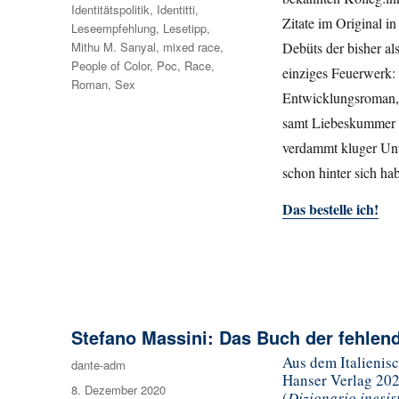
Identitätspolitik
,
Identitti
,
Zitate im Original in
Leseempfehlung
,
Lesetipp
,
Debüts der bisher al
Mithu M. Sanyal
,
mixed race
,
People of Color
,
Poc
,
Race
,
einziges Feuerwerk: 
Roman
,
Sex
Entwicklungsroman, d
samt Liebeskummer u
verdammt kluger Unt
schon hinter sich h
Das bestelle ich!
Stefano Massini: Das Buch der fehlen
Aus dem Italienis
Autor
dante-adm
Hanser Verlag 2020
Veröffentlicht
8. Dezember 2020
(
Dizionario inesis