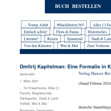
BUCH BESTELLEN
... Young Adult
#blackhistory365
Alles (!) Fa
Einfach schön!
Flora & Fauna
Historisches
Literatur!
Reisen
Spannend
Stadt & Lan
Von den Künsten
Wut & Mut
Zum Vorlesen
Dmitrij Kapitelman: Eine Formalie in 
Verlag Hanser Berl
Autor
dante-adm
Veröffentlicht
1. März 2021
(Stand Februar 2024
am
Kategorien
... für Erwachsene
,
Alles (!)
Familie
,
Biografisches
,
Danteperlen
,
Stadt & Land
,
Vielfalt
,
Wut & Mut
deutsche Staatsbürge
Schlagwörter
Bürokratie
,
Danteperlen
,