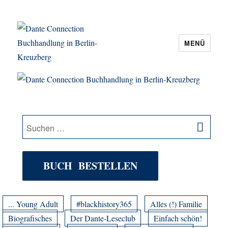
MENÜ
Dante Connection Buchhandlung in
Berlin-Kreuzberg
SU
Suche
nach:
BUCH BESTELLEN
... Young Adult
#blackhistory365
Alles (!) Familie
Biografisches
Der Dante-Leseclub
Einfach schön!