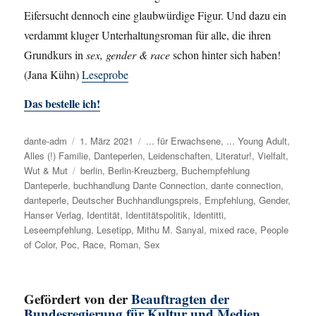
Eifersucht dennoch eine glaubwürdige Figur. Und dazu ein
verdammt kluger Unterhaltungsroman für alle, die ihren
Grundkurs in
sex, gender & race
schon hinter sich haben!
(Jana Kühn)
Leseprobe
Das bestelle ich!
Autor
dante-adm
Veröffentlicht
1. März 2021
Kategorien
... für Erwachsene
,
... Young Adult
,
Alles (!) Familie
am
,
Danteperlen
,
Leidenschaften
,
Literatur!
,
Vielfalt
,
Wut & Mut
Schlagwörter
berlin
,
Berlin-Kreuzberg
,
Buchempfehlung
Danteperle
,
buchhandlung Dante Connection
,
dante connection
,
danteperle
,
Deutscher Buchhandlungspreis
,
Empfehlung
,
Gender
,
Hanser Verlag
,
Identität
,
Identitätspolitik
,
Identitti
,
Leseempfehlung
,
Lesetipp
,
Mithu M. Sanyal
,
mixed race
,
People
of Color
,
Poc
,
Race
,
Roman
,
Sex
Gefördert von der
Beauftragten der
Bundesregierung für Kultur und Medien