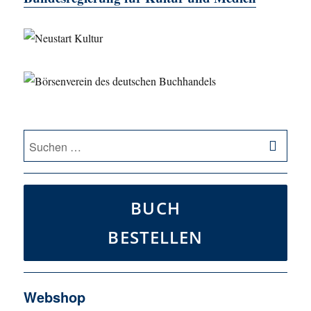
SU
Suche
nach:
BUCH
BESTELLEN
Webshop