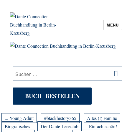
MENÜ
Dante Connection Buchhandlung in
Berlin-Kreuzberg
SU
Suche
nach:
BUCH BESTELLEN
... Young Adult
#blackhistory365
Alles (!) Familie
Biografisches
Der Dante-Leseclub
Einfach schön!