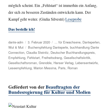
möglich scheint. Ein „Fehlstart“ ist immerhin ein Anfang,
der sich zu besseren Zuständen entwickeln kann. Der
Kampf geht weiter. (Giulia Silvestri)
Leseprobe
Das bestelle ich!
Autor
dante-adm
Veröffentlicht
3. Februar 2020
Kategorien
... für Erwachsene
,
Danteperlen
,
Wut & Mut
am
Schlagwörter
Buchempfehlung Danteperle
,
buchhandlung Dante
Connection
,
Claudia Steinitz
,
Deutscher Buchhandlungspreis
,
Empfehlung
,
Fehlstart
,
Freiheitsdrang
,
Gesellschaftskritik
,
Gesellschaftsroman
,
Grenoble
,
Hanser Verlag
,
Lebensentwürfe
,
Leseempfehlung
,
Marion Messina
,
Paris
,
Roman
Gefördert von der
Beauftragten der
Bundesregierung für Kultur und Medien