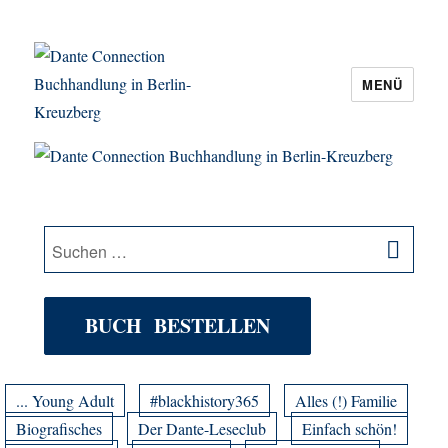
MENÜ
Dante Connection Buchhandlung in
Berlin-Kreuzberg
SU
Suche
nach:
BUCH BESTELLEN
... Young Adult
#blackhistory365
Alles (!) Familie
Biografisches
Der Dante-Leseclub
Einfach schön!