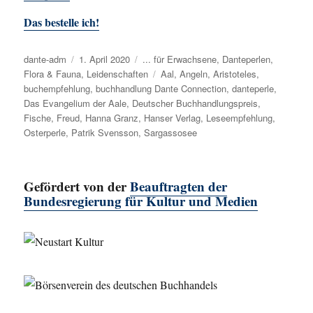
Das bestelle ich!
Autor
dante-adm
Veröffentlicht
1. April 2020
Kategorien
... für Erwachsene
,
Danteperlen
,
Flora & Fauna
am
,
Leidenschaften
Schlagwörter
Aal
,
Angeln
,
Aristoteles
,
buchempfehlung
,
buchhandlung Dante Connection
,
danteperle
,
Das Evangelium der Aale
,
Deutscher Buchhandlungspreis
,
Fische
,
Freud
,
Hanna Granz
,
Hanser Verlag
,
Leseempfehlung
,
Osterperle
,
Patrik Svensson
,
Sargassosee
Gefördert von der
Beauftragten der
Bundesregierung für Kultur und Medien