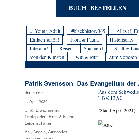
BUCH BESTELLEN
... Young Adult
#blackhistory365
Alles (!) Fa
Einfach schön!
Flora & Fauna
Historisches
Literatur!
Reisen
Spannend
Stadt & Lan
Von den Künsten
Wut & Mut
Zum Vorlesen
Patrik Svensson: Das Evangelium der 
Aus dem Schwedi
Autor
dante-adm
TB € 12,90
Veröffentlicht
1. April 2020
am
Kategorien
... für Erwachsene
,
(Stand April 2021)
Danteperlen
,
Flora & Fauna
,
Leidenschaften
Schlagwörter
Aal
,
Angeln
,
Aristoteles
,
buchempfehlung
,