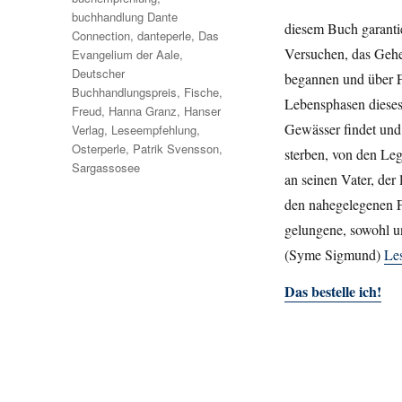
buchhandlung Dante
diesem Buch garantie
Connection
,
danteperle
,
Das
Versuchen, das Gehei
Evangelium der Aale
,
Deutscher
begannen und über Fr
Buchhandlungspreis
,
Fische
,
Lebensphasen dieses 
Freud
,
Hanna Granz
,
Hanser
Gewässer findet und
Verlag
,
Leseempfehlung
,
Osterperle
,
Patrik Svensson
,
sterben, von den Le
Sargassosee
an seinen Vater, der
den nahegelegenen F
gelungene, sowohl u
(Syme Sigmund)
Le
Das bestelle ich!