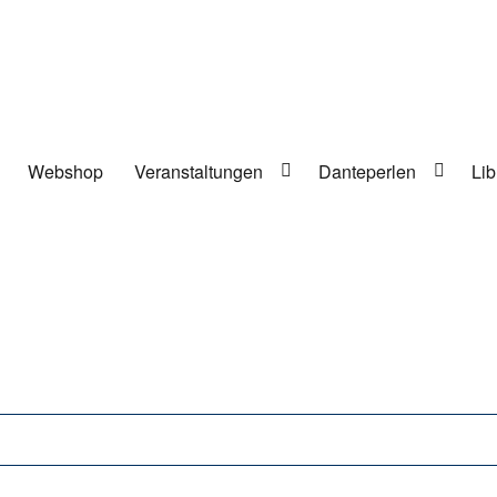
Webshop
Veranstaltungen
Danteperlen
Lib
lung in Berlin-Kreuzberg