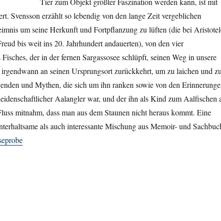
Tier zum Objekt größter Faszination werden kann, ist mit
rt. Svensson erzählt so lebendig von den lange Zeit vergeblichen
mnis um seine Herkunft und Fortpflanzung zu lüften (die bei Aristotel
eud bis weit ins 20. Jahrhundert andauerten), von den vier
Fisches, der in der fernen Sargassosee schlüpft, seinen Weg in unsere
 irgendwann an seinen Ursprungsort zurückkehrt, um zu laichen und z
genden und Mythen, die sich um ihn ranken sowie von den Erinnerung
 leidenschaftlicher Aalangler war, und der ihn als Kind zum Aalfischen 
luss mitnahm, dass man aus dem Staunen nicht heraus kommt. Eine
nterhaltsame als auch interessante Mischung aus Memoir- und Sachbuc
seprobe