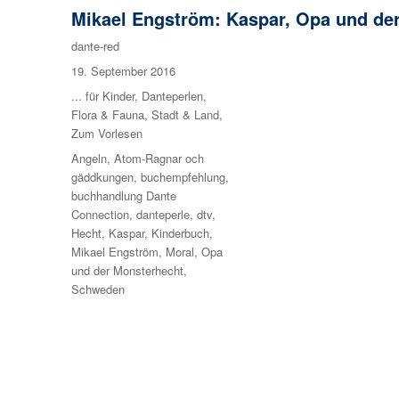
Mikael Engström: Kaspar, Opa und de
Autor
dante-red
Veröffentlicht
19. September 2016
am
Kategorien
... für Kinder
,
Danteperlen
,
Flora & Fauna
,
Stadt & Land
,
Zum Vorlesen
Schlagwörter
Angeln
,
Atom-Ragnar och
gäddkungen
,
buchempfehlung
,
buchhandlung Dante
Connection
,
danteperle
,
dtv
,
Hecht
,
Kaspar
,
Kinderbuch
,
Mikael Engström
,
Moral
,
Opa
und der Monsterhecht
,
Schweden