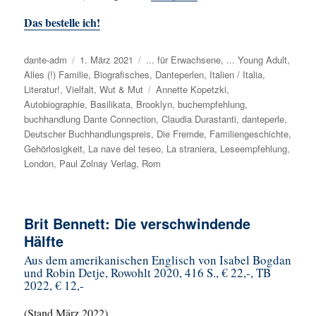
Das bestelle ich!
Autor
dante-adm
Veröffentlicht
1. März 2021
Kategorien
... für Erwachsene
,
... Young Adult
,
Alles (!) Familie
am
,
Biografisches
,
Danteperlen
,
Italien / Italia
,
Literatur!
,
Vielfalt
,
Wut & Mut
Schlagwörter
Annette Kopetzki
,
Autobiographie
,
Basilikata
,
Brooklyn
,
buchempfehlung
,
buchhandlung Dante Connection
,
Claudia Durastanti
,
danteperle
,
Deutscher Buchhandlungspreis
,
Die Fremde
,
Familiengeschichte
,
Gehörlosigkeit
,
La nave del teseo
,
La straniera
,
Leseempfehlung
,
London
,
Paul Zolnay Verlag
,
Rom
Brit Bennett: Die verschwindende
Hälfte
Aus dem amerikanischen Englisch von Isabel Bogdan
und Robin Detje, Rowohlt 2020, 416 S., € 22,-, TB
2022, € 12,-
(Stand März 2022)