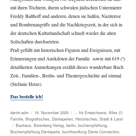
mit ihren Töchtern, ihrem schwulen jüdischen Untermieter
Freddy Balthoff und anderen, denen sie halfen, Naziterror
und Bombenangriffe und die Nachkriegszeit, in der sich in
der deutschen Kulturlandschaft schnell wieder die alten
Seilschaften durchsetzten.
Prall gefüllt mit historischen Figuren und Ereignissen, mit
Erinnerungen und Anekdoten der Familie sowie mit 619 (!)
detaillierten Anmerkungen erzählt dieses wunderbare Buch
Zeit-, Familien-, Berlin- und Theatergeschichte auf einmal.
(Stefanie Hetze)
Das bestelle ich!
Autor
dante-adm
Veröffentlicht
16. November 2020
Kategorien
... für Erwachsene
,
Alles (!)
Familie
,
Biografisches
am
,
Danteperlen
,
Historisches
,
Stadt & Land
Schlagwörter
Bauhaus
,
Berenberg Verlag
,
berlin
,
buchempfehlung
,
Buchempfehlung Danteperle
,
buchhandlung Dante Connection
,