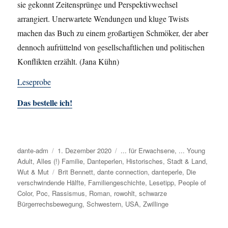
sie gekonnt Zeitensprünge und Perspektivwechsel
arrangiert. Unerwartete Wendungen und kluge Twists
machen das Buch zu einem großartigen Schmöker, der aber
dennoch aufrüttelnd von gesellschaftlichen und politischen
Konflikten erzählt. (Jana Kühn)
Leseprobe
Das bestelle ich!
Autor
dante-adm
Veröffentlicht
1. Dezember 2020
Kategorien
... für Erwachsene
,
... Young
Adult
,
Alles (!) Familie
am
,
Danteperlen
,
Historisches
,
Stadt & Land
,
Wut & Mut
Schlagwörter
Brit Bennett
,
dante connection
,
danteperle
,
Die
verschwindende Hälfte
,
Familiengeschichte
,
Lesetipp
,
People of
Color
,
Poc
,
Rassismus
,
Roman
,
rowohlt
,
schwarze
Bürgerrechsbewegung
,
Schwestern
,
USA
,
Zwillinge