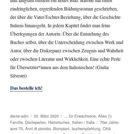
und langsam entsteht ein neues Bild. Barone hat einen
eindringlichen, ergreifenden Bildungsroman geschrieben,
der über die Vater-Tochter-Beziehung, über die Geschichte
Italiens hinausgeht. In jedem Kapitel findet man feine
Überlegungen der Autorin: Über die Entstehung des
Buches selbst, über die Unterscheidung zwischen Werk und
Autor, über die Diskrepanz zwischen Zeugnis und Wahrheit
oder zwischen Literatur und Wirklichkeit. Eine echte Perle
für Übersetzter*innen aus dem Italienischen! (Giulia
Silvestri)
Das bestelle ich!
Autor
dante-adm
Veröffentlicht
30. März 2020
Kategorien
... für Erwachsene
,
Alles (!)
Familie
,
Danteperlen
am
,
Historisches
,
Italien / Italia
Schlagwörter
70er Jahre
,
anni 70
,
Anni di piombo
,
Bompiani
,
buchempfehlung
,
Città