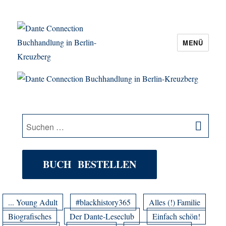
MENÜ
Dante Connection Buchhandlung in
Berlin-Kreuzberg
SU
Suche
nach:
BUCH BESTELLEN
... Young Adult
#blackhistory365
Alles (!) Familie
Biografisches
Der Dante-Leseclub
Einfach schön!