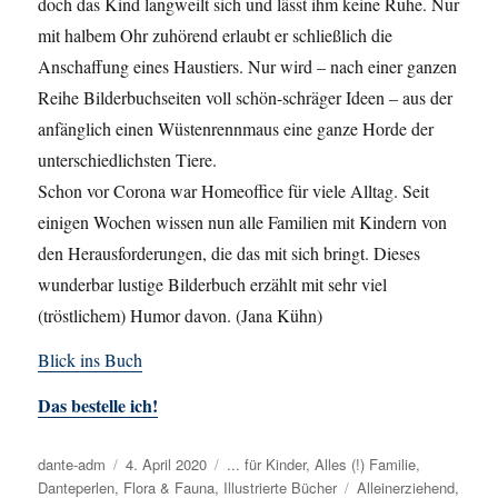
doch das Kind langweilt sich und lässt ihm keine Ruhe. Nur
mit halbem Ohr zuhörend erlaubt er schließlich die
Anschaffung eines Haustiers. Nur wird – nach einer ganzen
Reihe Bilderbuchseiten voll schön-schräger Ideen – aus der
anfänglich einen Wüstenrennmaus eine ganze Horde der
unterschiedlichsten Tiere.
Schon vor Corona war Homeoffice für viele Alltag. Seit
einigen Wochen wissen nun alle Familien mit Kindern von
den Herausforderungen, die das mit sich bringt. Dieses
wunderbar lustige Bilderbuch erzählt mit sehr viel
(tröstlichem) Humor davon. (Jana Kühn)
Blick ins Buch
Das bestelle ich!
Autor
dante-adm
Veröffentlicht
4. April 2020
Kategorien
... für Kinder
,
Alles (!) Familie
,
Danteperlen
,
Flora & Fauna
am
,
Illustrierte Bücher
Schlagwörter
Alleinerziehend
,