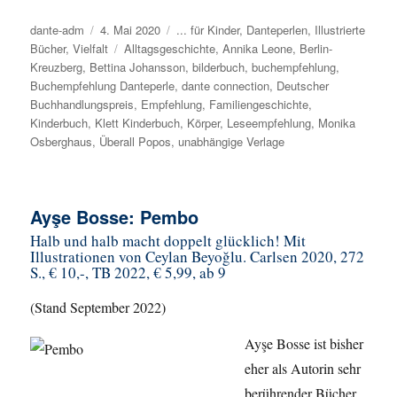
Autor
dante-adm
Veröffentlicht
4. Mai 2020
Kategorien
... für Kinder
,
Danteperlen
,
Illustrierte
Bücher
,
Vielfalt
am
Schlagwörter
Alltagsgeschichte
,
Annika Leone
,
Berlin-
Kreuzberg
,
Bettina Johansson
,
bilderbuch
,
buchempfehlung
,
Buchempfehlung Danteperle
,
dante connection
,
Deutscher
Buchhandlungspreis
,
Empfehlung
,
Familiengeschichte
,
Kinderbuch
,
Klett Kinderbuch
,
Körper
,
Leseempfehlung
,
Monika
Osberghaus
,
Überall Popos
,
unabhängige Verlage
Ayşe Bosse: Pembo
Halb und halb macht doppelt glücklich! Mit
Illustrationen von Ceylan Beyoğlu. Carlsen 2020, 272
S., € 10,-, TB 2022, € 5,99, ab 9
(Stand September 2022)
Ayşe Bosse ist bisher
eher als Autorin sehr
berührender Bücher