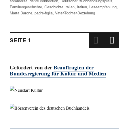
sommersa
,
dante connection
,
Deutscher Buchhandlungspreis
,
Familiengeschichte
,
Geschichte Italien
,
Italien
,
Leseempfehlung
,
Marta Barone
,
padre-figlia
,
Vater-Tochter-Beziehung
Beitragsnavigation
SEITE
1
NÄC
HSTE
SEIT
Gefördert von der
Beauftragten der
E
Bundesregierung für Kultur und Medien