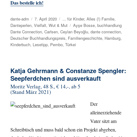
Das bestelle ich!
Autor
dante-adm
Veröffentlicht
7. April 2020
Kategorien
... für Kinder
,
Alles (!) Familie
,
Danteperlen
,
Vielfalt
am
,
Wut & Mut
Schlagwörter
Ayşe Bosse
,
buchhandlung
Dante Connection
,
Carlsen
,
Ceylan Beyoğlu
,
dante connection
,
Deutscher Buchhandlungspreis
,
Familiengeschichte
,
Hamburg
,
Kinderbuch
,
Lesetipp
,
Pembo
,
Türkei
Katja Gehrmann & Constanze Spengler:
Seepferdchen sind ausverkauft
Moritz Verlag, 48 S., € 14,-, ab 5
(Stand März 2021)
Der
alleinerziehende
Vater sitzt am
Schreibtisch und muss bald schon ein Projekt abgeben,