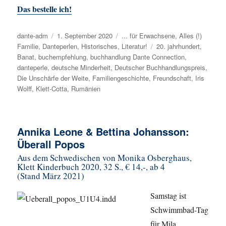
Das bestelle ich!
Autor
dante-adm
Veröffentlicht
1. September 2020
Kategorien
... für Erwachsene
,
Alles (!)
Familie
,
Danteperlen
am
,
Historisches
,
Literatur!
Schlagwörter
20. jahrhundert
,
Banat
,
buchempfehlung
,
buchhandlung Dante Connection
,
danteperle
,
deutsche Minderheit
,
Deutscher Buchhandlungspreis
,
Die Unschärfe der Weite
,
Familiengeschichte
,
Freundschaft
,
Iris
Wolff
,
Klett-Cotta
,
Rumänien
Annika Leone & Bettina Johansson:
Überall Popos
Aus dem Schwedischen von Monika Osberghaus,
Klett Kinderbuch 2020, 32 S., € 14,-, ab 4
(Stand März 2021)
Samstag ist
Schwimmbad-Tag
für Mila,