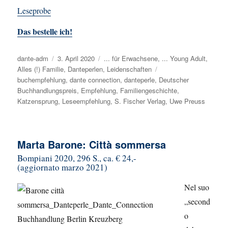
Leseprobe
Das bestelle ich!
Autor
dante-adm
Veröffentlicht
3. April 2020
Kategorien
... für Erwachsene
,
... Young Adult
,
Alles (!) Familie
am
,
Danteperlen
,
Leidenschaften
Schlagwörter
buchempfehlung
,
dante connection
,
danteperle
,
Deutscher
Buchhandlungspreis
,
Empfehlung
,
Familiengeschichte
,
Katzensprung
,
Leseempfehlung
,
S. Fischer Verlag
,
Uwe Preuss
Marta Barone: Città sommersa
Bompiani 2020, 296 S., ca. € 24,-
(aggiornato marzo 2021)
Nel suo
„second
o