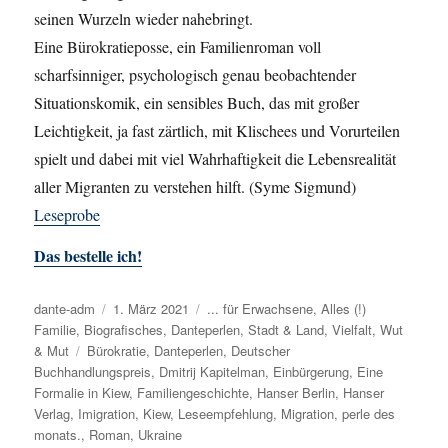
seinen Wurzeln wieder nahebringt.
Eine Bürokratieposse, ein Familienroman voll
scharfsinniger, psychologisch genau beobachtender
Situationskomik, ein sensibles Buch, das mit großer
Leichtigkeit, ja fast zärtlich, mit Klischees und Vorurteilen
spielt und dabei mit viel Wahrhaftigkeit die Lebensrealität
aller Migranten zu verstehen hilft. (Syme Sigmund)
Leseprobe
Das bestelle ich!
Autor
dante-adm
Veröffentlicht
1. März 2021
Kategorien
... für Erwachsene
,
Alles (!)
Familie
,
Biografisches
am
,
Danteperlen
,
Stadt & Land
,
Vielfalt
,
Wut
& Mut
Schlagwörter
Bürokratie
,
Danteperlen
,
Deutscher
Buchhandlungspreis
,
Dmitrij Kapitelman
,
Einbürgerung
,
Eine
Formalie in Kiew
,
Familiengeschichte
,
Hanser Berlin
,
Hanser
Verlag
,
Imigration
,
Kiew
,
Leseempfehlung
,
Migration
,
perle des
monats.
,
Roman
,
Ukraine