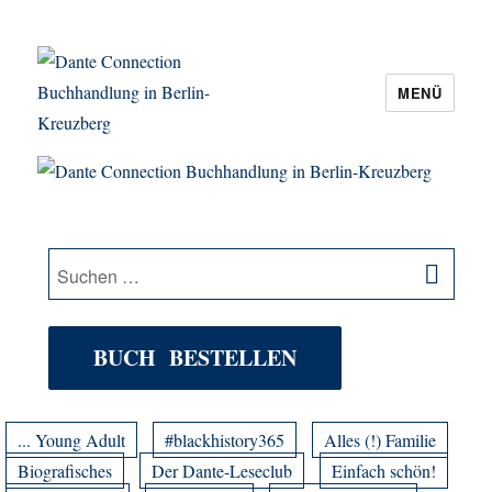
MENÜ
Dante Connection Buchhandlung in
Berlin-Kreuzberg
SU
Suche
nach:
BUCH BESTELLEN
... Young Adult
#blackhistory365
Alles (!) Familie
Biografisches
Der Dante-Leseclub
Einfach schön!