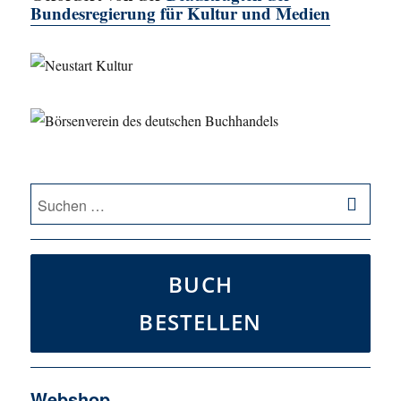
Bundesregierung für Kultur und Medien
SU
Suche
nach:
BUCH
BESTELLEN
Webshop