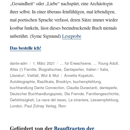
„Gesundheit“ oder „Liebe“ nachspürt, eine Archäologin
ihrer selbst. In einer überaus feinfühligen, mal lebendigen,
mal poetischen Sprache verfasst, deren Sätze immer wieder
kostbar funkeln, lässt dieses beeindruckende Buch niemals
unberührt. (Syme Sigmund)
Leseprobe
Das bestelle ich!
Autor
dante-adm
Veröffentlicht
1. März 2021
Kategorien
... für Erwachsene
,
... Young Adult
,
Alles (!) Familie
am
,
Biografisches
,
Danteperlen
,
Italien / Italia
,
Literatur!
,
Vielfalt
,
Wut & Mut
Schlagwörter
Annette Kopetzki
,
Autobiographie
,
Basilikata
,
Brooklyn
,
buchempfehlung
,
buchhandlung Dante Connection
,
Claudia Durastanti
,
danteperle
,
Deutscher Buchhandlungspreis
,
Die Fremde
,
Familiengeschichte
,
Gehörlosigkeit
,
La nave del teseo
,
La straniera
,
Leseempfehlung
,
London
,
Paul Zolnay Verlag
,
Rom
Gefördert von der
Beauftragten der