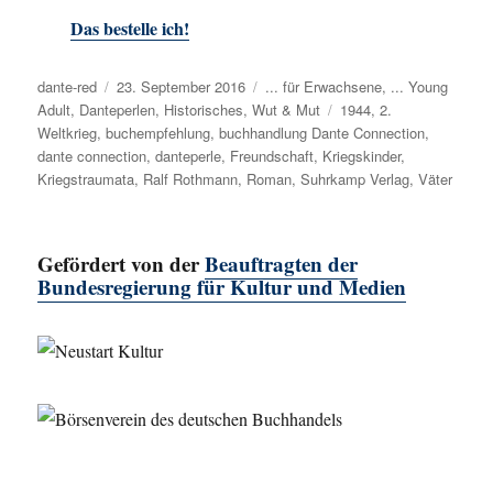
Das bestelle ich!
Autor
dante-red
Veröffentlicht
23. September 2016
Kategorien
... für Erwachsene
,
... Young
Adult
,
Danteperlen
am
,
Historisches
,
Wut & Mut
Schlagwörter
1944
,
2.
Weltkrieg
,
buchempfehlung
,
buchhandlung Dante Connection
,
dante connection
,
danteperle
,
Freundschaft
,
Kriegskinder
,
Kriegstraumata
,
Ralf Rothmann
,
Roman
,
Suhrkamp Verlag
,
Väter
Gefördert von der
Beauftragten der
Bundesregierung für Kultur und Medien