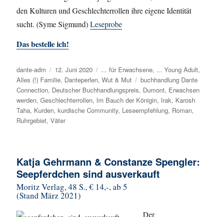
den Kulturen und Geschlechterrollen ihre eigene Identität
sucht. (Syme Sigmund)
Leseprobe
Das bestelle ich!
Autor
dante-adm
Veröffentlicht
12. Juni 2020
Kategorien
... für Erwachsene
,
... Young Adult
,
Alles (!) Familie
am
,
Danteperlen
,
Wut & Mut
Schlagwörter
buchhandlung Dante
Connection
,
Deutscher Buchhandlungspreis
,
Dumont
,
Erwachsen
werden
,
Geschlechterrollen
,
Im Bauch der Königin
,
Irak
,
Karosh
Taha
,
Kurden
,
kurdische Community
,
Leseempfehlung
,
Roman
,
Ruhrgebiet
,
Väter
Katja Gehrmann & Constanze Spengler:
Seepferdchen sind ausverkauft
Moritz Verlag, 48 S., € 14,-, ab 5
(Stand März 2021)
Der