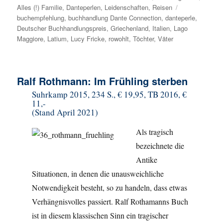
Alles (!) Familie
am
,
Danteperlen
,
Leidenschaften
,
Reisen
Schlagwörter
buchempfehlung
,
buchhandlung Dante Connection
,
danteperle
,
Deutscher Buchhandlungspreis
,
Griechenland
,
Italien
,
Lago
Maggiore
,
Latium
,
Lucy Fricke
,
rowohlt
,
Töchter
,
Väter
Ralf Rothmann: Im Frühling sterben
Suhrkamp 2015, 234 S., € 19,95, TB 2016, €
11,-
(Stand April 2021)
Als tragisch
bezeichnete die
Antike
Situationen, in denen die unausweichliche
Notwendigkeit besteht, so zu handeln, dass etwas
Verhängnisvolles passiert. Ralf Rothamanns Buch
ist in diesem klassischen Sinn ein tragischer