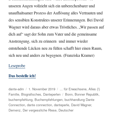
unseren
Augen vollzieht sich ein unberechenbarer und
unaufhaltsamer Prozess
der Auflösung alles
Vertrauten und
des sensiblen Konstruktes unserer Erinnerungen. Bei David
Wagner wird daraus aber
etwas Tröstliches
.
„Wir passen auf
dich auf“ sagt der Sohn zum Vater und
die gemeinsame
Anstrengung, sich zu erinnern und immer wieder
ents
t
ehende Lücken
neu zu füllen
schafft hier einen Raum,
sich neu und anders zu begegnen.
(Franziska Kramer)
Leseprobe
Das bestelle ich!
Autor
dante-adm
Veröffentlicht
1. November 2019
Kategorien
... für Erwachsene
,
Alles (!)
Familie
,
Biografisches
am
,
Danteperlen
Schlagwörter
Bonn
,
Bonner Republik
,
buchempfehlung
,
Buchempfehlungen
,
buchhandlung Dante
Connection
,
dante connection
,
danteperle
,
David Wagner
,
Demenz
,
Der vergessliche Riese
,
Deutscher