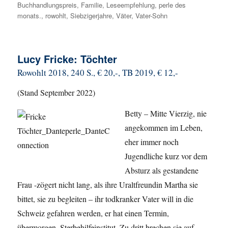
Buchhandlungspreis
,
Familie
,
Leseempfehlung
,
perle des
monats.
,
rowohlt
,
Siebzigerjahre
,
Väter
,
Vater-Sohn
Lucy Fricke: Töchter
Rowohlt 2018, 240 S., € 20,-, TB 2019, € 12,-
(Stand September 2022)
Betty – Mitte Vierzig, nie
angekommen im Leben,
eher immer noch
Jugendliche kurz vor dem
Absturz als gestandene
Frau -zögert nicht lang, als ihre Uraltfreundin Martha sie
bittet, sie zu begleiten – ihr todkranker Vater will in die
Schweiz gefahren werden, er hat einen Termin,
übermorgen, Sterbehilfeinstitut. Zu dritt brechen sie auf,