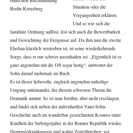
Situation oder die
Vergangenheit erklären.
Und so wie sich die
familiäre Ordnung auflöst, löst sich auch
die Bewertbarkeit
und Gewichtung der Ereignisse auf
.
Da ihm nun die zweite
Ehefrau kürzlich verstorben ist, ist seine
wiederkehrende
Sorge, dass er nur schwer auszuhalten sei
.
„Eigentlich ist es
ganz angenehm mit dir. Oft sogar lustig“, antwortet der
Sohn darauf mehrmals im Buch.
Es ist
dieser
liebevolle,
zugleich
angenehm unheilige
Umgang miteinander, der diesem schw
eren Thema die
Dramatik nimmt.
So ist man berührt, aber nicht erschlagen
und findet sich neben der individuellen Vater-
Sohn-
Geschichte auch im wunderb
a
r
gezeichneten Kosmos einer
Kindheit der Siebzigerjahre in
der Bonner Republik
wieder.
Demenzerkrankungen sind
wahre
Zerreißproben: vor