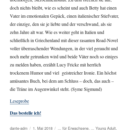
doch nichts bleibt, wie es scheint und auch Betty hat einen
Vater im emotionalen Gepäck, einen italienischer Stiefvater,
der einzige, den sie je liebte und der verschwand, als sie
zehn Jahre alt war. Wie es weiter geht in Italien und
schließlich in Griechenland mit dieser rasanten Road-Novel
voller überraschender Wendungen, in der viel geraucht und
noch mehr getrunken wird und beide Väter noch so einiges
zu melden haben, erzählt Lucy Fricke mit herrlich
trockenem Humor und viel geistreicher Ironie. Ein höchst
amüsantes Buch, bei dem am Schluss – doch, das auch –
die Träne im Augenwinkel steht. (Syme Sigmund)
Leseprobe
Das bestelle ich!
Autor
dante-adm
Veröffentlicht
1. Mai 2018
Kategorien
... für Erwachsene
,
... Young Adult
,