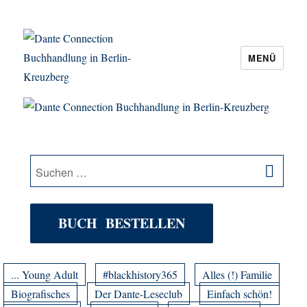
MENÜ
Dante Connection Buchhandlung in
Berlin-Kreuzberg
SU
Suche
nach:
BUCH BESTELLEN
... Young Adult
#blackhistory365
Alles (!) Familie
Biografisches
Der Dante-Leseclub
Einfach schön!