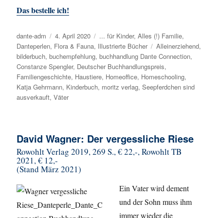
Das bestelle ich!
Autor
dante-adm
Veröffentlicht
4. April 2020
Kategorien
... für Kinder
,
Alles (!) Familie
,
Danteperlen
,
Flora & Fauna
am
,
Illustrierte Bücher
Schlagwörter
Alleinerziehend
,
bilderbuch
,
buchempfehlung
,
buchhandlung Dante Connection
,
Constanze Spengler
,
Deutscher Buchhandlungspreis
,
Familiengeschichte
,
Haustiere
,
Homeoffice
,
Homeschooling
,
Katja Gehrmann
,
Kinderbuch
,
moritz verlag
,
Seepferdchen sind
ausverkauft
,
Väter
David Wagner: Der vergessliche Riese
Rowohlt
Verlag 2019,
269 S., € 22,-, Rowohlt TB
2021, € 12,-
(Stand März 2021)
Ein Vater wird dement
und
der Sohn muss ihm
immer wieder
die