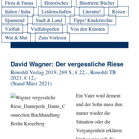
Flora & Fauna
Historisches
Illustrierte Bücher
Italien / Italia
Leidenschaften
Literatur!
Reisen
Spannend
Stadt & Land
Tipps! Kinderrechte
Vielfalt
Vielfaltsperlen
Von den Künsten
Wut & Mut
Zum Vorlesen
David Wagner: Der vergessliche Riese
Rowohlt
Verlag 2019,
269 S., € 22,-, Rowohlt TB
2021, € 12,-
(Stand März 2021)
Ein Vater wird dement
und
der Sohn muss ihm
immer wieder
die
Situation oder die
Vergangenheit erklären.
Und so wie sich die