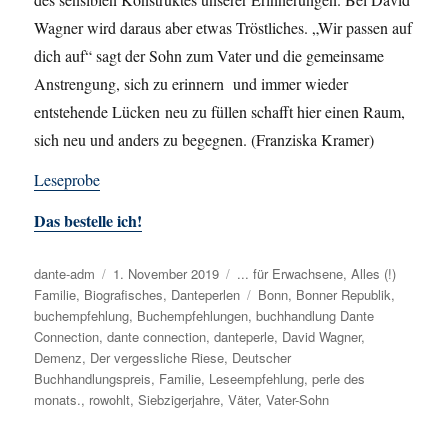
Wagner wird daraus aber
etwas Tröstliches
.
„Wir passen auf
dich auf“ sagt der Sohn zum Vater und
die gemeinsame
Anstrengung, sich zu erinnern und immer wieder
ents
t
ehende Lücken
neu zu füllen
schafft hier einen Raum,
sich neu und anders zu begegnen.
(Franziska Kramer)
Leseprobe
Das bestelle ich!
Autor
dante-adm
Veröffentlicht
1. November 2019
Kategorien
... für Erwachsene
,
Alles (!)
Familie
,
Biografisches
am
,
Danteperlen
Schlagwörter
Bonn
,
Bonner Republik
,
buchempfehlung
,
Buchempfehlungen
,
buchhandlung Dante
Connection
,
dante connection
,
danteperle
,
David Wagner
,
Demenz
,
Der vergessliche Riese
,
Deutscher
Buchhandlungspreis
,
Familie
,
Leseempfehlung
,
perle des
monats.
,
rowohlt
,
Siebzigerjahre
,
Väter
,
Vater-Sohn