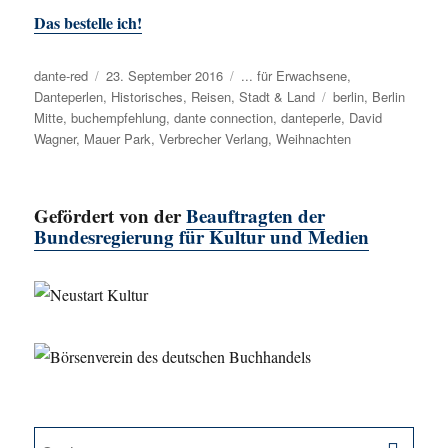
Das bestelle ich!
Autor
dante-red
Veröffentlicht
23. September 2016
Kategorien
... für Erwachsene
,
Danteperlen
,
am
Historisches
,
Reisen
,
Stadt & Land
Schlagwörter
berlin
,
Berlin
Mitte
,
buchempfehlung
,
dante connection
,
danteperle
,
David
Wagner
,
Mauer Park
,
Verbrecher Verlang
,
Weihnachten
Gefördert von der
Beauftragten der
Bundesregierung für Kultur und Medien
SU
Suche