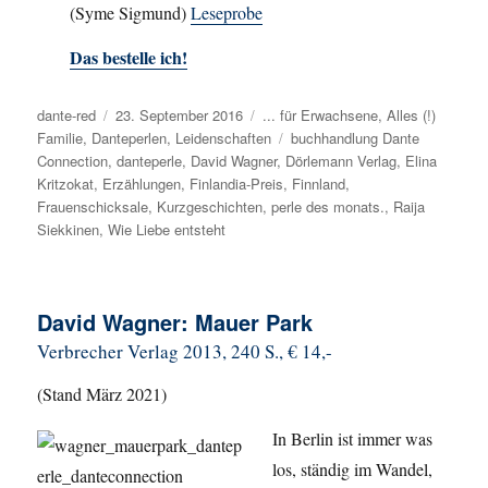
(Syme Sigmund)
Leseprobe
Das bestelle ich!
Autor
dante-red
Veröffentlicht
23. September 2016
Kategorien
... für Erwachsene
,
Alles (!)
Familie
,
Danteperlen
am
,
Leidenschaften
Schlagwörter
buchhandlung Dante
Connection
,
danteperle
,
David Wagner
,
Dörlemann Verlag
,
Elina
Kritzokat
,
Erzählungen
,
Finlandia-Preis
,
Finnland
,
Frauenschicksale
,
Kurzgeschichten
,
perle des monats.
,
Raija
Siekkinen
,
Wie Liebe entsteht
David Wagner: Mauer Park
Verbrecher Verlag 2013, 240 S., € 14,-
(Stand März 2021)
In Berlin ist immer was
los, ständig im Wandel,