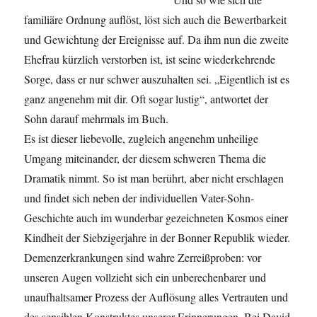
familiäre Ordnung auflöst, löst sich auch
die Bewertbarkeit
und Gewichtung der Ereignisse auf
.
Da ihm nun die zweite
Ehefrau kürzlich verstorben ist, ist seine
wiederkehrende
Sorge, dass er nur schwer auszuhalten sei
.
„Eigentlich ist es
ganz angenehm mit dir. Oft sogar lustig“, antwortet der
Sohn darauf mehrmals im Buch.
Es ist
dieser
liebevolle,
zugleich
angenehm unheilige
Umgang miteinander, der diesem schw
eren Thema die
Dramatik nimmt.
So ist man berührt, aber nicht erschlagen
und findet sich neben der individuellen Vater-
Sohn-
Geschichte auch im wunderb
a
r
gezeichneten Kosmos einer
Kindheit der Siebzigerjahre in
der Bonner Republik
wieder.
Demenzerkrankungen sind
wahre
Zerreißproben: vor
unseren
Augen vollzieht sich ein unberechenbarer und
unaufhaltsamer Prozess
der Auflösung alles
Vertrauten und
des sensiblen Konstruktes unserer Erinnerungen. Bei David