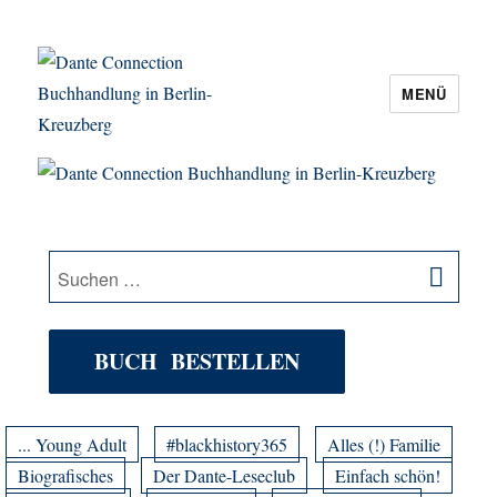
MENÜ
Dante Connection Buchhandlung in
Berlin-Kreuzberg
SU
Suche
nach:
BUCH BESTELLEN
... Young Adult
#blackhistory365
Alles (!) Familie
Biografisches
Der Dante-Leseclub
Einfach schön!