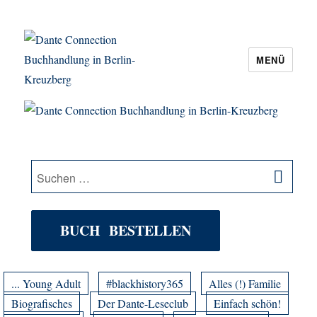
MENÜ
Dante Connection Buchhandlung in
Berlin-Kreuzberg
SU
Suche
nach:
BUCH BESTELLEN
... Young Adult
#blackhistory365
Alles (!) Familie
Biografisches
Der Dante-Leseclub
Einfach schön!