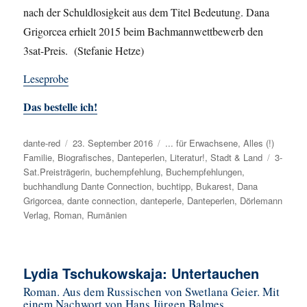
nach der Schuldlosigkeit aus dem Titel Bedeutung. Dana
Grigorcea erhielt 2015 beim Bachmannwettbewerb den
3sat-Preis. (Stefanie Hetze)
Leseprobe
Das bestelle ich!
Autor
dante-red
Veröffentlicht
23. September 2016
Kategorien
... für Erwachsene
,
Alles (!)
Familie
,
Biografisches
am
,
Danteperlen
,
Literatur!
,
Stadt & Land
Schlagw
3-
Sat.Preisträgerin
,
buchempfehlung
,
Buchempfehlungen
,
buchhandlung Dante Connection
,
buchtipp
,
Bukarest
,
Dana
Grigorcea
,
dante connection
,
danteperle
,
Danteperlen
,
Dörlemann
Verlag
,
Roman
,
Rumänien
Lydia Tschukowskaja: Untertauchen
Roman. Aus dem Russischen von Swetlana Geier. Mit
einem Nachwort von Hans Jürgen Balmes.