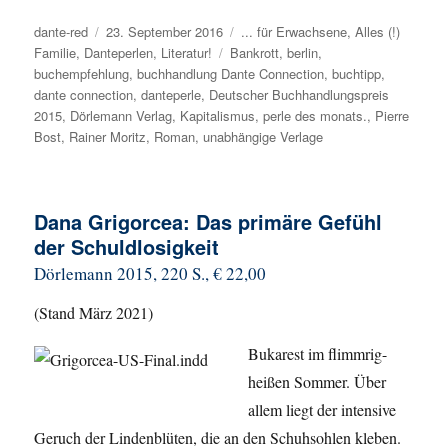
Autor
dante-red
Veröffentlicht
23. September 2016
Kategorien
... für Erwachsene
,
Alles (!)
Familie
,
Danteperlen
am
,
Literatur!
Schlagwörter
Bankrott
,
berlin
,
buchempfehlung
,
buchhandlung Dante Connection
,
buchtipp
,
dante connection
,
danteperle
,
Deutscher Buchhandlungspreis
2015
,
Dörlemann Verlag
,
Kapitalismus
,
perle des monats.
,
Pierre
Bost
,
Rainer Moritz
,
Roman
,
unabhängige Verlage
Dana Grigorcea: Das primäre Gefühl
der Schuldlosigkeit
Dörlemann 2015, 220 S., € 22,00
(Stand März 2021)
Bukarest im flimmrig-
heißen Sommer. Über
allem liegt der intensive
Geruch der Lindenblüten, die an den Schuhsohlen kleben.