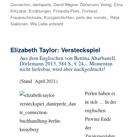
Connection
,
danteperle
,
David Wagner
,
Dörlemann Verlag
,
Elina
Kritzokat
,
Erzählungen
,
Finlandia-Preis
,
Finnland
,
Frauenschicksale
,
Kurzgeschichten
,
perle des monats.
,
Raija
Siekkinen
,
Wie Liebe entsteht
Elizabeth Taylor: Versteckspiel
Aus dem Englischen von Bettina Abarbanell,
Dörlemann 2013, 384 S., € 24,-. Momentan
nicht lieferbar, wird aber nachgedruckt!
(Stand April 2021)
Perlen haben es
in sich … In der
englischen
Provinz Ende
der
Zwanzigerjahre