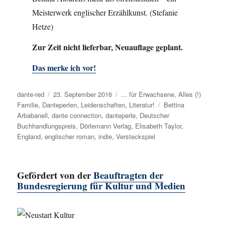
Meisterwerk englischer Erzählkunst. (Stefanie
Hetze)
Zur Zeit nicht lieferbar, Neuauflage geplant.
Das merke ich vor!
Autor
dante-red
Veröffentlicht
23. September 2016
Kategorien
... für Erwachsene
,
Alles (!)
Familie
,
Danteperlen
am
,
Leidenschaften
,
Literatur!
Schlagwörter
Bettina
Arbabanell
,
dante connection
,
danteperle
,
Deutscher
Buchhandlungspreis
,
Dörlemann Verlag
,
Elisabeth Taylor
,
England
,
englischer roman
,
indie
,
Versteckspiel
Gefördert von der
Beauftragten der
Bundesregierung für Kultur und Medien