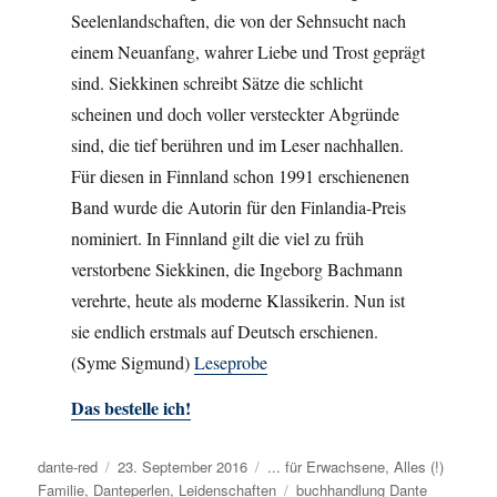
Seelenlandschaften, die von der Sehnsucht nach
einem Neuanfang, wahrer Liebe und Trost geprägt
sind. Siekkinen schreibt Sätze die schlicht
scheinen und doch voller versteckter Abgründe
sind, die tief berühren und im Leser nachhallen.
Für diesen in Finnland schon 1991 erschienenen
Band wurde die Autorin für den Finlandia-Preis
nominiert. In Finnland gilt die viel zu früh
verstorbene Siekkinen, die Ingeborg Bachmann
verehrte, heute als moderne Klassikerin. Nun ist
sie endlich erstmals auf Deutsch erschienen.
(Syme Sigmund)
Leseprobe
Das bestelle ich!
Autor
dante-red
Veröffentlicht
23. September 2016
Kategorien
... für Erwachsene
,
Alles (!)
Familie
,
Danteperlen
am
,
Leidenschaften
Schlagwörter
buchhandlung Dante