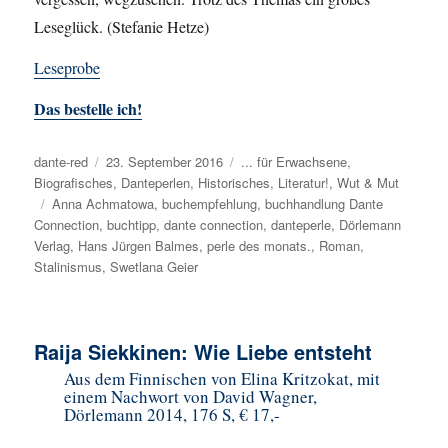
Leseglück. (Stefanie Hetze)
Leseprobe
Das bestelle ich!
Autor
dante-red
Veröffentlicht
23. September 2016
Kategorien
... für Erwachsene
,
Biografisches
am
,
Danteperlen
,
Historisches
,
Literatur!
,
Wut & Mut
Schlagwörter
Anna Achmatowa
,
buchempfehlung
,
buchhandlung Dante
Connection
,
buchtipp
,
dante connection
,
danteperle
,
Dörlemann
Verlag
,
Hans Jürgen Balmes
,
perle des monats.
,
Roman
,
Stalinismus
,
Swetlana Geier
Raija Siekkinen: Wie Liebe entsteht
Aus dem Finnischen von Elina Kritzokat, mit
einem Nachwort von David Wagner,
Dörlemann 2014, 176 S, € 17,-