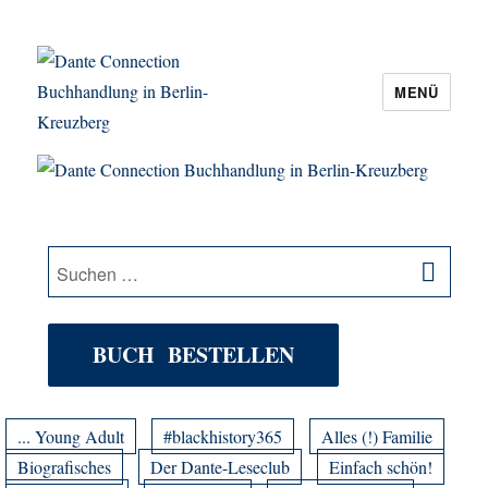
MENÜ
Dante Connection Buchhandlung in
Berlin-Kreuzberg
SU
Suche
nach:
BUCH BESTELLEN
... Young Adult
#blackhistory365
Alles (!) Familie
Biografisches
Der Dante-Leseclub
Einfach schön!