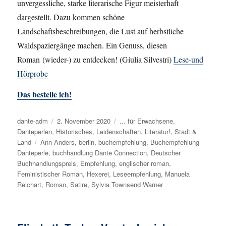
unvergessliche, starke literarische Figur meisterhaft
dargestellt. Dazu kommen schöne
Landschaftsbeschreibungen, die Lust auf herbstliche
Waldspaziergänge machen. Ein Genuss, diesen
Roman (wieder-) zu entdecken! (Giulia Silvestri)
Lese-und
Hörprobe
Das bestelle ich!
Autor
dante-adm
Veröffentlicht
2. November 2020
Kategorien
... für Erwachsene
,
Danteperlen
,
Historisches
am
,
Leidenschaften
,
Literatur!
,
Stadt &
Land
Schlagwörter
Ann Anders
,
berlin
,
buchempfehlung
,
Buchempfehlung
Danteperle
,
buchhandlung Dante Connection
,
Deutscher
Buchhandlungspreis
,
Empfehlung
,
englischer roman
,
Feministischer Roman
,
Hexerei
,
Leseempfehlung
,
Manuela
Reichart
,
Roman
,
Satire
,
Sylvia Townsend Warner