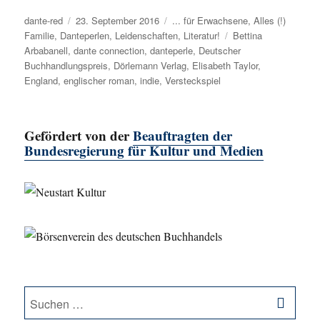
Autor
dante-red
Veröffentlicht
23. September 2016
Kategorien
... für Erwachsene
,
Alles (!)
Familie
,
Danteperlen
am
,
Leidenschaften
,
Literatur!
Schlagwörter
Bettina
Arbabanell
,
dante connection
,
danteperle
,
Deutscher
Buchhandlungspreis
,
Dörlemann Verlag
,
Elisabeth Taylor
,
England
,
englischer roman
,
indie
,
Versteckspiel
Gefördert von der
Beauftragten der
Bundesregierung für Kultur und Medien
SU
Suche
nach: