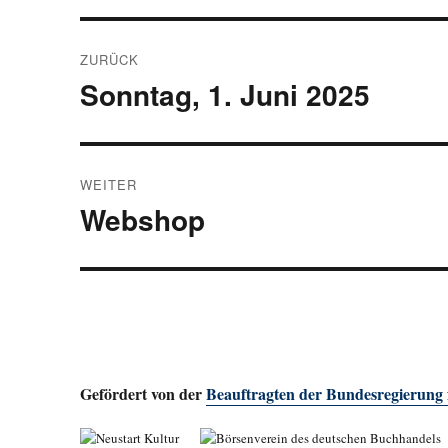
Beitragsnavigation
ZURÜCK
Sonntag, 1. Juni 2025
Vorheriger
Beitrag:
WEITER
Webshop
Nächster
Beitrag:
Gefördert von der
Beauftragten der Bundesregierung