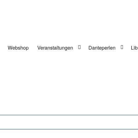
Webshop
Veranstaltungen
Danteperlen
Lib
lung in Berlin-Kreuzberg