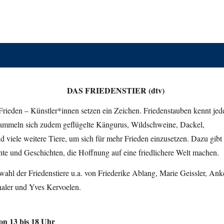
DAS FRIEDENSTIER (dtv)
rieden – Künstler*innen setzen ein Zeichen. Friedenstauben kennt jede
ammeln sich zudem geflügelte Kängurus, Wildschweine, Dackel,
d viele weitere Tiere, um sich für mehr Frieden einzusetzen. Dazu gibt
te und Geschichten, die Hoffnung auf eine friedlichere Welt machen.
ahl der Friedenstiere u.a. von Friederike Ablang, Marie Geissler, Ank
aler und Yves Kervoelen.
von 13 bis 18 Uhr