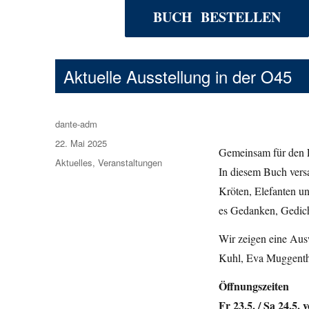
BUCH BESTELLEN
Aktuelle Ausstellung in der O45
Autor
dante-adm
Veröffentlicht
22. Mai 2025
Gemeinsam für den F
am
Kategorien
Aktuelles
,
Veranstaltungen
In diesem Buch vers
Kröten, Elefanten un
es Gedanken, Gedich
Wir zeigen eine Ausw
Kuhl, Eva Muggenth
Öffnungszeiten
Fr 23.5. / Sa 24.5. 