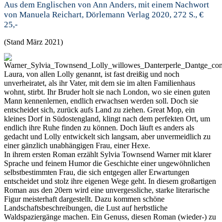
Aus dem Englischen von Ann Anders, mit einem Nachwort
von Manuela Reichart, Dörlemann Verlag 2020, 272 S., €
25,-
(Stand März 2021)
Laura, von allen Lolly genannt, ist fast dreißig und noch
unverheiratet, als ihr Vater, mit dem sie im alten Familienhaus
wohnt, stirbt. Ihr Bruder holt sie nach London, wo sie einen guten
Mann kennenlernen, endlich erwachsen werden soll. Doch sie
entscheidet sich, zurück aufs Land zu ziehen. Great Mop, ein
kleines Dorf in Südostengland, klingt nach dem perfekten Ort, um
endlich ihre Ruhe finden zu können. Doch läuft es anders als
gedacht und Lolly entwickelt sich langsam, aber unvermeidlich zu
einer gänzlich unabhängigen Frau, einer Hexe.
In ihrem ersten Roman erzählt Sylvia Townsend Warner mit klarer
Sprache und feinem Humor die Geschichte einer ungewöhnlichen
selbstbestimmten Frau, die sich entgegen aller Erwartungen
entscheidet und stolz ihre eigenen Wege geht. In diesem großartigen
Roman aus den 20ern wird eine unvergessliche, starke literarische
Figur meisterhaft dargestellt. Dazu kommen schöne
Landschaftsbeschreibungen, die Lust auf herbstliche
Waldspaziergänge machen. Ein Genuss, diesen Roman (wieder-) zu