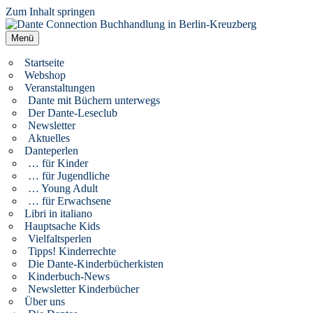
Zum Inhalt springen
Dante Connection Buchhandlung in Berlin-Kreuzberg
Literatur aus Italien und anderen Kulturen
Menü
Startseite
Webshop
Veranstaltungen
Dante mit Büchern unterwegs
Der Dante-Leseclub
Newsletter
Aktuelles
Danteperlen
… für Kinder
… für Jugendliche
… Young Adult
… für Erwachsene
Libri in italiano
Hauptsache Kids
Vielfaltsperlen
Tipps! Kinderrechte
Die Dante-Kinderbücherkisten
Kinderbuch-News
Newsletter Kinderbücher
Über uns