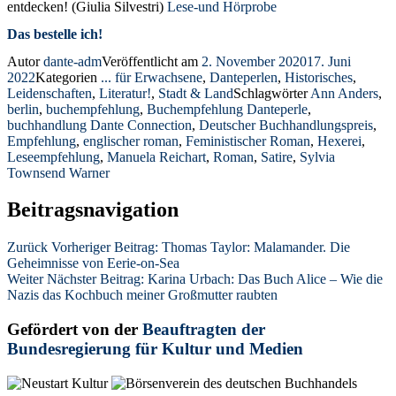
entdecken! (Giulia Silvestri)
Lese-und Hörprobe
Das bestelle ich!
Autor
dante-adm
Veröffentlicht am
2. November 2020
17. Juni
2022
Kategorien
... für Erwachsene
,
Danteperlen
,
Historisches
,
Leidenschaften
,
Literatur!
,
Stadt & Land
Schlagwörter
Ann Anders
,
berlin
,
buchempfehlung
,
Buchempfehlung Danteperle
,
buchhandlung Dante Connection
,
Deutscher Buchhandlungspreis
,
Empfehlung
,
englischer roman
,
Feministischer Roman
,
Hexerei
,
Leseempfehlung
,
Manuela Reichart
,
Roman
,
Satire
,
Sylvia
Townsend Warner
Beitragsnavigation
Zurück
Vorheriger Beitrag:
Thomas Taylor: Malamander. Die
Geheimnisse von Eerie-on-Sea
Weiter
Nächster Beitrag:
Karina Urbach: Das Buch Alice – Wie die
Nazis das Kochbuch meiner Großmutter raubten
Gefördert von der
Beauftragten der
Bundesregierung für Kultur und Medien