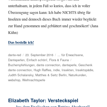
unterhaltsam, in jedem Fall so kurios, dass ich in voller
Überzeugung sagen kann: Ich habe NICHTS übrig für
Insekten und dennoch dieses Buch immer wieder beglückt
zur Hand genommen und geblättert und geschmökert! (Jana
Kühn)
Das bestelle ich!
Autor
dante-red
Veröffentlicht
23. September 2016
Kategorien
... für Erwachsene
,
Danteperlen
,
am
Einfach schön!
,
Flora & Fauna
Schlagwörter
Buchempfehlungen
,
dante connection
,
danteperle
,
Geschenk
dante connection
,
Hugh Raffles
,
indie
,
Insekten
,
Insektopädie
,
Judith Schalansky
,
Matthes & Seitz Berlin
,
Naturkunden
,
webshop
,
Weihnachtsperle
Elizabeth Taylor: Versteckspiel
Aus dem Englischen von Bettina Abarbanell,