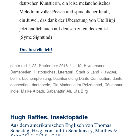
deutschen Künstlerin, ein leise melancholisches
Melodram voller Poesie und sprachlicher Kraft,
ein Juwel, das dank der Übersetung von Ute Birgi
jetzt endlich auch auf deutsch zu entdecken ist.
(Syme Sigmund)
Das bestelle ich!
Autor
dante-red
Veröffentlicht
23. September 2016
Kategorien
... für Erwachsene
,
Danteperlen
,
am
Historisches
,
Literatur!
,
Stadt & Land
Schlagwörter
1920er
,
berlin
,
buchempfehlung
,
buchhandlung Dante Connection
,
dante
connection
,
danteperle
,
Die Madonna im Pelzmantel
,
Dörlemann
,
indie
,
Maike Albath
,
Sabahattin Ali
,
Uta Birgi
Hugh Raffles, Insektopädie
Aus dem amerikanischen Englisch von Thomas
Schestag, Hrsg. von Judith Schalansky, Matthes &
Seitz 2013, 383 S., € 38,-