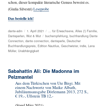
schon, dieser kompakte literarische Genuss beweist es.
(Giulia Silvestri)
Leseprobe
Das bestelle ich!
Autor
dante-adm
Veröffentlicht
1. April 2021
Kategorien
... für Erwachsene
,
Alles (!) Familie
,
Danteperlen
,
Wut & Mut
am
Schlagwörter
buchempfehlung
,
buchhandlung Dante
Connection
,
dante connection
,
danteperle
,
Deutscher
Buchhandlungspreis
,
Edition Nautilus
,
Geschwister
,
indie
,
Lena
Müller
,
Unabhängigkeit
Sabahattin Ali: Die Madonna im
Pelzmantel
Aus dem Türkischen von Ute Birgi. Mit
einem Nachwortz von Maike Albath,
Jubiläumsausgabe Dörlemann 2013, 272 S.,
€ 19,-, Ullstein TB 12,-
(Stand März 2021)