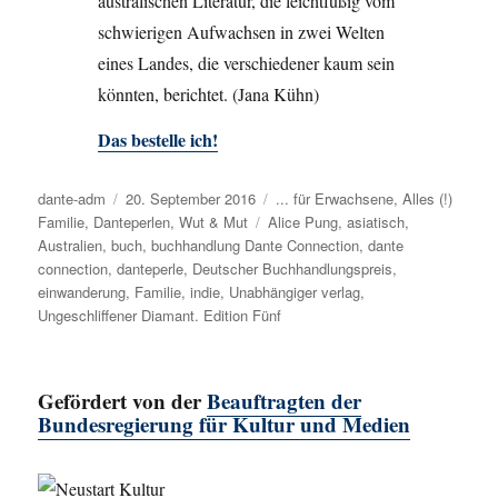
australischen Literatur, die leichtfüßig vom
schwierigen Aufwachsen in zwei Welten
eines Landes, die verschiedener kaum sein
könnten, berichtet. (Jana Kühn)
Das bestelle ich!
Autor
dante-adm
Veröffentlicht
20. September 2016
Kategorien
... für Erwachsene
,
Alles (!)
Familie
,
Danteperlen
am
,
Wut & Mut
Schlagwörter
Alice Pung
,
asiatisch
,
Australien
,
buch
,
buchhandlung Dante Connection
,
dante
connection
,
danteperle
,
Deutscher Buchhandlungspreis
,
einwanderung
,
Familie
,
indie
,
Unabhängiger verlag
,
Ungeschliffener Diamant. Edition Fünf
Gefördert von der
Beauftragten der
Bundesregierung für Kultur und Medien