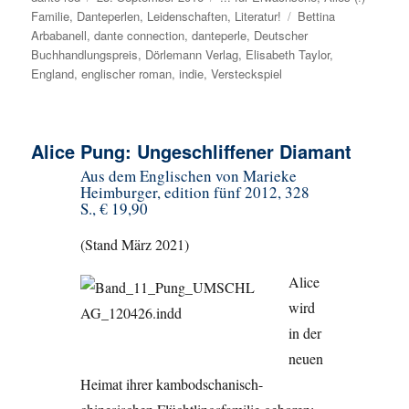
Familie
,
Danteperlen
am
,
Leidenschaften
,
Literatur!
Schlagwörter
Bettina
Arbabanell
,
dante connection
,
danteperle
,
Deutscher
Buchhandlungspreis
,
Dörlemann Verlag
,
Elisabeth Taylor
,
England
,
englischer roman
,
indie
,
Versteckspiel
Alice Pung: Ungeschliffener Diamant
Aus dem Englischen von Marieke
Heimburger, edition fünf 2012, 328
S., € 19,90
(Stand März 2021)
Alice
wird
in der
neuen
Heimat ihrer kambodschanisch-