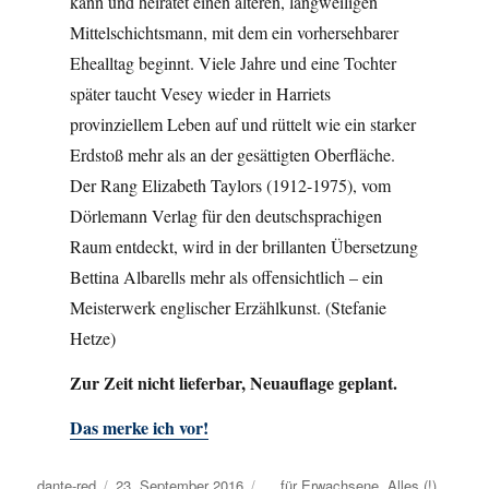
kann und heiratet einen älteren, langweiligen
Mittelschichtsmann, mit dem ein vorhersehbarer
Ehealltag beginnt. Viele Jahre und eine Tochter
später taucht Vesey wieder in Harriets
provinziellem Leben auf und rüttelt wie ein starker
Erdstoß mehr als an der gesättigten Oberfläche.
Der Rang Elizabeth Taylors (1912-1975), vom
Dörlemann Verlag für den deutschsprachigen
Raum entdeckt, wird in der brillanten Übersetzung
Bettina Albarells mehr als offensichtlich – ein
Meisterwerk englischer Erzählkunst. (Stefanie
Hetze)
Zur Zeit nicht lieferbar, Neuauflage geplant.
Das merke ich vor!
Autor
dante-red
Veröffentlicht
23. September 2016
Kategorien
... für Erwachsene
,
Alles (!)