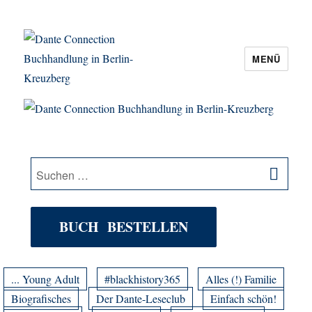
MENÜ
Dante Connection Buchhandlung in
Berlin-Kreuzberg
SU
Suche
nach:
BUCH BESTELLEN
... Young Adult
#blackhistory365
Alles (!) Familie
Biografisches
Der Dante-Leseclub
Einfach schön!