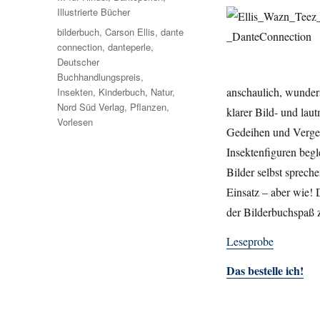
Illustrierte Bücher
Schlagwörter
bilderbuch
,
Carson Ellis
,
dante
connection
,
danteperle
,
Deutscher
Buchhandlungspreis
,
anschaulich, wunders
Insekten
,
Kinderbuch
,
Natur
,
Nord Süd Verlag
,
Pflanzen
,
klarer Bild- und laut
Vorlesen
Gedeihen und Vergeh
Insektenfiguren begl
Bilder selbst sprec
Einsatz – aber wie!
der Bilderbuchspaß 
Leseprobe
Das bestelle ich!