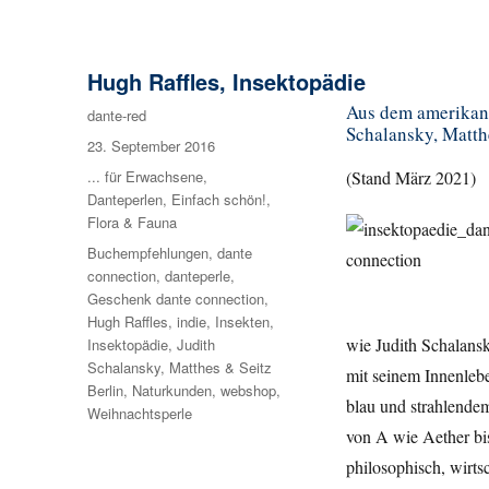
Hugh Raffles, Insektopädie
Aus dem amerikani
Autor
dante-red
Schalansky, Matthe
Veröffentlicht
23. September 2016
am
Kategorien
... für Erwachsene
,
(Stand März 2021)
Danteperlen
,
Einfach schön!
,
Flora & Fauna
Schlagwörter
Buchempfehlungen
,
dante
connection
,
danteperle
,
Geschenk dante connection
,
Hugh Raffles
,
indie
,
Insekten
,
wie Judith Schalans
Insektopädie
,
Judith
Schalansky
,
Matthes & Seitz
mit seinem Innenleb
Berlin
,
Naturkunden
,
webshop
,
blau und strahlendem
Weihnachtsperle
von A wie Aether bis
philosophisch, wirtsc