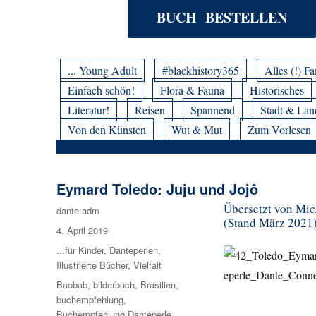
BUCH BESTELLEN
... Young Adult
#blackhistory365
Alles (!) Fa
Einfach schön!
Flora & Fauna
Historisches
Literatur!
Reisen
Spannend
Stadt & Lan
Von den Künsten
Wut & Mut
Zum Vorlesen
Eymard Toledo: Juju und Jojô
Übersetzt von Mich
Autor
dante-adm
(Stand März 2021
Veröffentlicht
4. April 2019
am
Kategorien
...für Kinder
,
Danteperlen
,
Illustrierte Bücher
,
Vielfalt
Schlagwörter
Baobab
,
bilderbuch
,
Brasilien
,
buchempfehlung
,
Buchempfehlung Danteperle
,