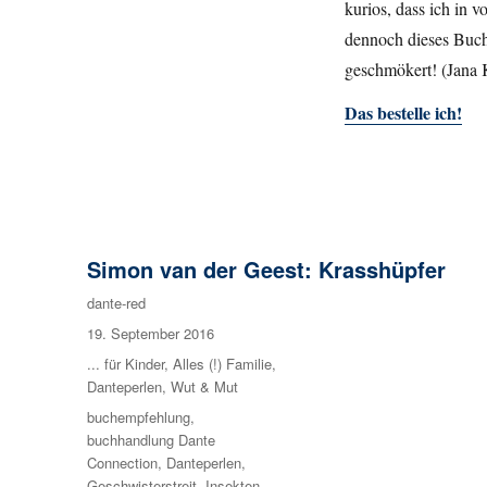
kurios, dass ich in
dennoch dieses Buc
geschmökert! (Jana
Das bestelle ich!
Simon van der Geest: Krasshüpfer
Autor
dante-red
Veröffentlicht
19. September 2016
am
Kategorien
... für Kinder
,
Alles (!) Familie
,
Danteperlen
,
Wut & Mut
Schlagwörter
buchempfehlung
,
buchhandlung Dante
Connection
,
Danteperlen
,
Geschwisterstreit
,
Insekten
,