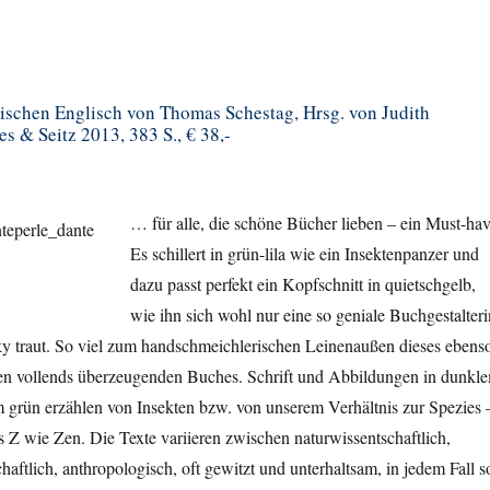
schen Englisch von Thomas Schestag, Hrsg. von Judith
s & Seitz 2013, 383 S., € 38,-
… für alle, die schöne Bücher lieben – ein Must-hav
Es schillert in grün-lila wie ein Insektenpanzer und
dazu passt perfekt ein Kopfschnitt in quietschgelb,
wie ihn sich wohl nur eine so geniale Buchgestalteri
ky traut. So viel zum handschmeichlerischen Leinenaußen dieses ebens
en vollends überzeugenden Buches. Schrift und Abbildungen in dunkl
 grün erzählen von Insekten bzw. von unserem Verhältnis zur Spezies 
 Z wie Zen. Die Texte variieren zwischen naturwissentschaftlich,
haftlich, anthropologisch, oft gewitzt und unterhaltsam, in jedem Fall s