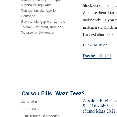
buchhandlung Dante
Stockwerke hochgewac
Connection
,
danteperle
,
Zuhause dient. Darübe
Deutscher
und fleucht! Eymard 
Buchhandlungspreis
,
Eymard
Toledo
,
Großstadt
,
Insekten
,
in denen sie Kindern
Osterperle
,
Schwesterm
Landeskultur bietet.
Blick ins Buch
Das bestelle ich!
Carson Ellis: Wazn Teez?
Aus dem Englische
Autor
dante-adm
S., € 16,-, ab 5
Veröffentlicht
1. Juni 2017
(Stand März 2021
am
Kategorien
... für Kinder
,
Danteperlen
,