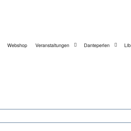
Webshop
Veranstaltungen
Danteperlen
Lib
lung in Berlin-Kreuzberg