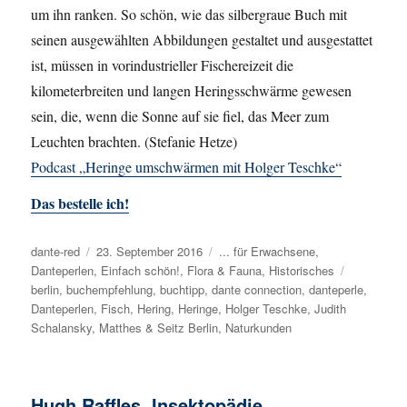
um ihn ranken. So schön, wie das silbergraue Buch mit
seinen ausgewählten Abbildungen gestaltet und ausgestattet
ist, müssen in vorindustrieller Fischereizeit die
kilometerbreiten und langen Heringsschwärme gewesen
sein, die, wenn die Sonne auf sie fiel, das Meer zum
Leuchten brachten. (Stefanie Hetze)
Podcast „Heringe umschwärmen mit Holger Teschke“
Das bestelle ich!
Autor
dante-red
Veröffentlicht
23. September 2016
Kategorien
... für Erwachsene
,
Danteperlen
,
am
Einfach schön!
,
Flora & Fauna
,
Historisches
Schlagwör
berlin
,
buchempfehlung
,
buchtipp
,
dante connection
,
danteperle
,
Danteperlen
,
Fisch
,
Hering
,
Heringe
,
Holger Teschke
,
Judith
Schalansky
,
Matthes & Seitz Berlin
,
Naturkunden
Hugh Raffles, Insektopädie