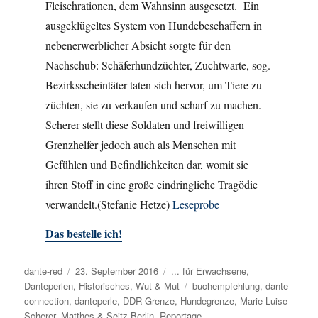
Fleischrationen, dem Wahnsinn ausgesetzt. Ein
ausgeklügeltes System von Hundebeschaffern in
nebenerwerblicher Absicht sorgte für den
Nachschub: Schäferhundzüchter, Zuchtwarte, sog.
Bezirksscheintäter taten sich hervor, um Tiere zu
züchten, sie zu verkaufen und scharf zu machen.
Scherer stellt diese Soldaten und freiwilligen
Grenzhelfer jedoch auch als Menschen mit
Gefühlen und Befindlichkeiten dar, womit sie
ihren Stoff in eine große eindringliche Tragödie
verwandelt.(Stefanie Hetze)
Leseprobe
Das bestelle ich!
Autor
dante-red
Veröffentlicht
23. September 2016
Kategorien
... für Erwachsene
,
Danteperlen
,
am
Historisches
,
Wut & Mut
Schlagwörter
buchempfehlung
,
dante
connection
,
danteperle
,
DDR-Grenze
,
Hundegrenze
,
Marie Luise
Scherer
,
Matthes & Seitz Berlin
,
Reportage