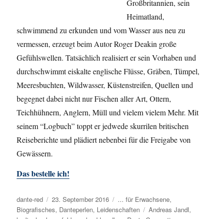
Großbritannien, sein
Heimatland,
schwimmend zu erkunden und vom Wasser aus neu zu
vermessen, erzeugt beim Autor Roger Deakin große
Gefühlswellen. Tatsächlich realisiert er sein Vorhaben und
durchschwimmt eiskalte englische Flüsse, Gräben, Tümpel,
Meeresbuchten, Wildwasser, Küstenstreifen, Quellen und
begegnet dabei nicht nur Fischen aller Art, Ottern,
Teichhühnern, Anglern, Müll und vielem vielem Mehr. Mit
seinem “Logbuch” toppt er jedwede skurrilen britischen
Reiseberichte und plädiert nebenbei für die Freigabe von
Gewässern.
Das bestelle ich!
Autor
dante-red
Veröffentlicht
23. September 2016
Kategorien
... für Erwachsene
,
Biografisches
am
,
Danteperlen
,
Leidenschaften
Schlagwörter
Andreas Jandl
,