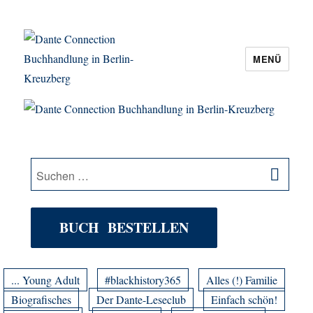
MENÜ
Dante Connection Buchhandlung in
Berlin-Kreuzberg
SU
Suche
nach:
BUCH BESTELLEN
... Young Adult
#blackhistory365
Alles (!) Familie
Biografisches
Der Dante-Leseclub
Einfach schön!