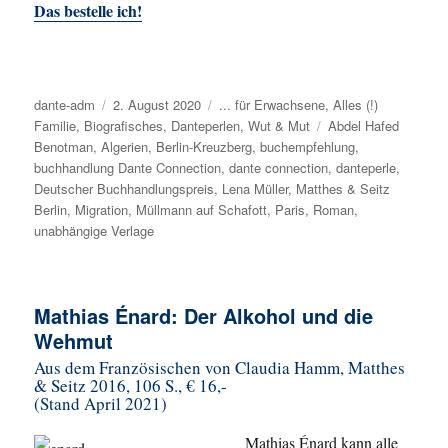
Das bestelle ich!
Autor
dante-adm
Veröffentlicht
2. August 2020
Kategorien
... für Erwachsene
,
Alles (!)
Familie
,
Biografisches
am
,
Danteperlen
,
Wut & Mut
Schlagwörter
Abdel Hafed
Benotman
,
Algerien
,
Berlin-Kreuzberg
,
buchempfehlung
,
buchhandlung Dante Connection
,
dante connection
,
danteperle
,
Deutscher Buchhandlungspreis
,
Lena Müller
,
Matthes & Seitz
Berlin
,
Migration
,
Müllmann auf Schafott
,
Paris
,
Roman
,
unabhängige Verlage
Mathias Énard: Der Alkohol und die
Wehmut
Aus dem Französischen von Claudia Hamm, Matthes
& Seitz 2016, 106 S., € 16,-
(Stand April 2021)
Mathias Énard kann alle