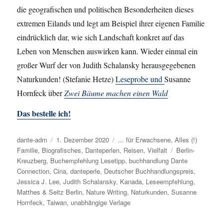
die geografischen und politischen Besonderheiten dieses
extremen Eilands und legt am Beispiel ihrer eigenen Familie
eindrücklich dar, wie sich Landschaft konkret auf das
Leben von Menschen auswirken kann. Wieder einmal ein
großer Wurf der von Judith Schalansky herausgegebenen
Naturkunden! (Stefanie Hetze)
Leseprobe und
Susanne
Hornfeck über
Zwei Bäume machen einen Wald
Das bestelle ich!
Autor
dante-adm
Veröffentlicht
1. Dezember 2020
Kategorien
... für Erwachsene
,
Alles (!)
Familie
,
Biografisches
am
,
Danteperlen
,
Reisen
,
Vielfalt
Schlagwörter
Berlin-
Kreuzberg
,
Buchempfehlung Lesetipp
,
buchhandlung Dante
Connection
,
Cina
,
danteperle
,
Deutscher Buchhandlungspreis
,
Jessica J. Lee
,
Judith Schalansky
,
Kanada
,
Leseempfehlung
,
Matthes & Seitz Berlin
,
Nature Writing
,
Naturkunden
,
Susanne
Hornfeck
,
Taiwan
,
unabhängige Verlage