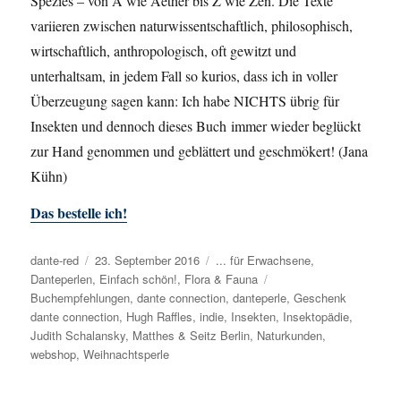
Spezies – von A wie Aether bis Z wie Zen. Die Texte
variieren zwischen naturwissentschaftlich, philosophisch,
wirtschaftlich, anthropologisch, oft gewitzt und
unterhaltsam, in jedem Fall so kurios, dass ich in voller
Überzeugung sagen kann: Ich habe NICHTS übrig für
Insekten und dennoch dieses Buch immer wieder beglückt
zur Hand genommen und geblättert und geschmökert! (Jana
Kühn)
Das bestelle ich!
Autor
dante-red
Veröffentlicht
23. September 2016
Kategorien
... für Erwachsene
,
Danteperlen
,
am
Einfach schön!
,
Flora & Fauna
Schlagwörter
Buchempfehlungen
,
dante connection
,
danteperle
,
Geschenk
dante connection
,
Hugh Raffles
,
indie
,
Insekten
,
Insektopädie
,
Judith Schalansky
,
Matthes & Seitz Berlin
,
Naturkunden
,
webshop
,
Weihnachtsperle