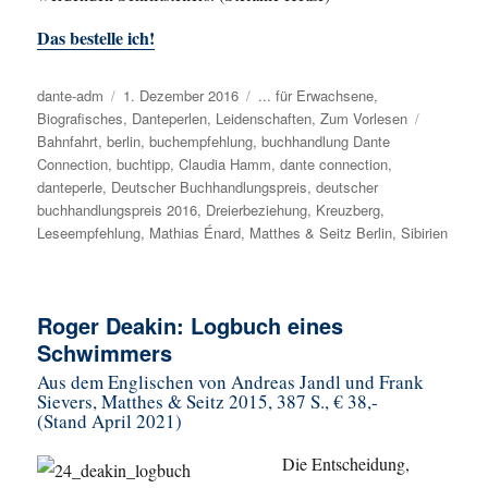
Das bestelle ich!
Autor
dante-adm
Veröffentlicht
1. Dezember 2016
Kategorien
... für Erwachsene
,
Biografisches
am
,
Danteperlen
,
Leidenschaften
,
Zum Vorlesen
Schlagwö
Bahnfahrt
,
berlin
,
buchempfehlung
,
buchhandlung Dante
Connection
,
buchtipp
,
Claudia Hamm
,
dante connection
,
danteperle
,
Deutscher Buchhandlungspreis
,
deutscher
buchhandlungspreis 2016
,
Dreierbeziehung
,
Kreuzberg
,
Leseempfehlung
,
Mathias Énard
,
Matthes & Seitz Berlin
,
Sibirien
Roger Deakin: Logbuch eines
Schwimmers
Aus dem Englischen von Andreas Jandl und Frank
Sievers, Matthes & Seitz 2015, 387 S., € 38,-
(Stand April 2021)
Die Entscheidung,