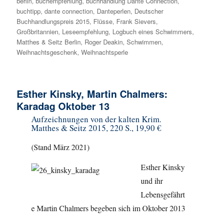
berlin
,
buchempfehlung
,
buchhandlung Dante Connection
,
buchtipp
,
dante connection
,
Danteperlen
,
Deutscher
Buchhandlungspreis 2015
,
Flüsse
,
Frank Sievers
,
Großbritannien
,
Leseempfehlung
,
Logbuch eines Schwimmers
,
Matthes & Seitz Berlin
,
Roger Deakin
,
Schwimmen
,
Weihnachtsgeschenk
,
Weihnachtsperle
Esther Kinsky, Martin Chalmers:
Karadag Oktober 13
Aufzeichnungen von der kalten Krim.
Matthes & Seitz 2015, 220 S., 19,90 €
(Stand März 2021)
Esther Kinsky
und ihr
Lebensgefährt
e Martin Chalmers begeben sich im Oktober 2013