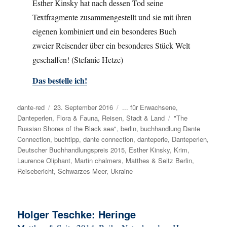
Esther Kinsky hat nach dessen Tod seine
Textfragmente zusammengestellt und sie mit ihren
eigenen kombiniert und ein besonderes Buch
zweier Reisender über ein besonderes Stück Welt
geschaffen! (Stefanie Hetze)
Das bestelle ich!
Autor
dante-red
Veröffentlicht
23. September 2016
Kategorien
... für Erwachsene
,
Danteperlen
,
am
Flora & Fauna
,
Reisen
,
Stadt & Land
Schlagwörter
"The
Russian Shores of the Black sea"
,
berlin
,
buchhandlung Dante
Connection
,
buchtipp
,
dante connection
,
danteperle
,
Danteperlen
,
Deutscher Buchhandlungspreis 2015
,
Esther Kinsky
,
Krim
,
Laurence Oliphant
,
Martin chalmers
,
Matthes & Seitz Berlin
,
Reisebericht
,
Schwarzes Meer
,
Ukraine
Holger Teschke: Heringe