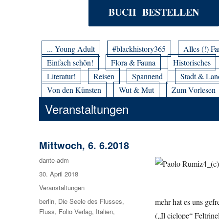
BUCH BESTELLEN
... Young Adult
#blackhistory365
Alles (!) Fa
Einfach schön!
Flora & Fauna
Historisches
Literatur!
Reisen
Spannend
Stadt & Lan
Von den Künsten
Wut & Mut
Zum Vorlesen
Veranstaltungen
Mittwoch, 6. 6.2018
Autor
dante-adm
Veröffentlicht
30. April 2018
am
Kategorien
Veranstaltungen
Schlagwörter
berlin
,
Die Seele des Flusses
,
mehr hat es uns gefr
Fluss
,
Folio Verlag
,
Italien
,
(„Il ciclope“ Feltrin