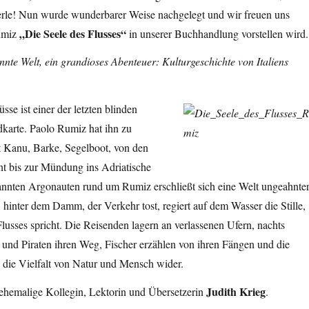
erle! Nun wurde wunderbarer Weise nachgelegt und wir freuen uns
„Die Seele des Flusses“
Rumiz
in unserer Buchhandlung vorstellen wird.
nte Welt, ein grandioses Abenteuer: Kulturgeschichte von Italiens
üsse ist einer der letzten
blinden
dkarte. Paolo Rumiz hat ihn zu
t Kanu, Barke, Segelboot, von den
t bis zur Mündung ins Adriatische
annten Argonauten rund um Rumiz erschließt sich eine Welt ungeahnte
 hinter dem Damm, der Verkehr tost, regiert auf dem Wasser die Stille,
lusses spricht. Die Reisenden lagern an verlassenen Ufern, nachts
und Piraten ihren Weg, Fischer erzählen von ihren Fängen und die
 die Vielfalt von Natur und Mensch wider.
Judith Krieg
 ehemalige Kollegin, Lektorin und Übersetzerin
.