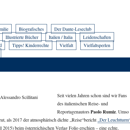
milie
Biografisches
Der Dante-Leseclub
Illustrierte Bücher
Italien / Italia
Leidenschaften
d
Tipps! Kinderrechte
Vielfalt
Vielfaltsperlen
Seit vielen Jahren schon sind wir Fans
des italienischen Reise- und
Paolo Rumiz
Reportagenautors
. Umso
eut, als 2017 der atmosphärisch dichte „Reise“bericht
„Der Leuchtturm
ell 2015) beim österreichischen Verlag Folio erschien – eine echte,