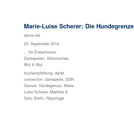
Marie-Luise Scherer: Die Hundegrenze
Autor
dante-red
Veröffentlicht
23. September 2016
am
Kategorien
... für Erwachsene
,
Danteperlen
,
Historisches
,
Wut & Mut
Schlagwörter
buchempfehlung
,
dante
connection
,
danteperle
,
DDR-
Grenze
,
Hundegrenze
,
Marie
Luise Scherer
,
Matthes &
Seitz Berlin
,
Reportage