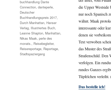
der Insel, vom Finan
buchhandlung Dante
die Upper Westside 
Connection
,
danteperle
,
Deutscher
nur noch Spanisch zu
Buchhandlungspreis 2017
,
wähnt. Maak protokol
Durch Manhattan
,
Hanser
interessante oder k
Verlag
,
Illustriertes Buch
,
Leanne Shapton
,
Manhattan
,
denen sie vorbeikom
Nikas Maak
,
perle des
Text verwoben schei
monats.
,
Reisebegleiter
,
das Muster des Straß
Reisereportage
,
Reportage
,
Stadtspaziergang
Straßenschild. Den 
verfolgen. Ein rund
rundes Ganzes ergib
Tüpfelchen verleiht
Das bestelle ich!