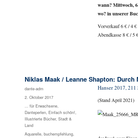
wann? Mittwoch, 6
wo? in unserer Bu
Vorverkauf 6 € / 4 €
Abendkasse 8 € / 5 
Niklas Maak / Leanne Shapton: Durch
Hanser 2017, 211 S
Autor
dante-adm
Veröffentlicht
2. Oktober 2017
(Stand April 2021)
am
Kategorien
... für Erwachsene
,
Danteperlen
,
Einfach schön!
,
Illustrierte Bücher
,
Stadt &
Land
Schlagwörter
Aquarelle
,
buchempfehlung
,