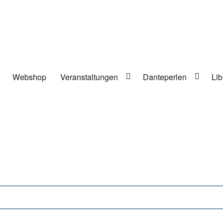
Webshop
Veranstaltungen
Danteperlen
Lib
lung in Berlin-Kreuzberg