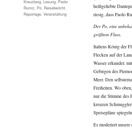
Kreuzberg
,
Lesung
,
Paolo
heißgeliebte Dantep
Rumiz
,
Po
,
Reisebericht
,
Reportage
,
Veranstaltung
riesig, dass Paolo 
Der Po, eine unbekan
größtem Fluss.
Italiens König der Fl
Flecken auf der Lan
Wasser erkundet: mi
Gebirgen des Piemon
Meer. Den selbstern
Freiheiten. Wo oben,
nur die Stimme des F
kreuzen Schmuggler 
Speisepläne spiegeln
Es moderiert unsere