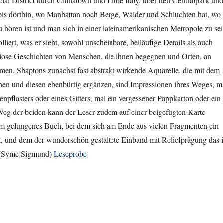
cial District durch Chinatown und Little Italy, über den Centralpark und
bis dorthin, wo Manhattan noch Berge, Wälder und Schluchten hat, wo
 hören ist und man sich in einer lateinamerikanischen Metropole zu se
liert, was er sieht, sowohl unscheinbare, beiläufige Details als auch
uriose Geschichten von Menschen, die ihnen begegnen und Orten, an
men. Shaptons zunächst fast abstrakt wirkende Aquarelle, die mit dem
nen und diesen ebenbürtig ergänzen, sind Impressionen ihres Weges, m
enpflasters oder eines Gitters, mal ein vergessener Pappkarton oder ein
Weg der beiden kann der Leser zudem auf einer beigefügten Karte
um gelungenes Buch, bei dem sich am Ende aus vielen Fragmenten ein
t, und dem der wunderschön gestaltete Einband mit Reliefprägung das i
. (Syme Sigmund)
Leseprobe