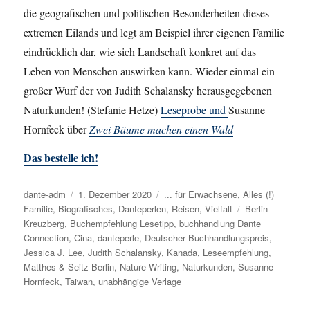
die geografischen und politischen Besonderheiten dieses
extremen Eilands und legt am Beispiel ihrer eigenen Familie
eindrücklich dar, wie sich Landschaft konkret auf das
Leben von Menschen auswirken kann. Wieder einmal ein
großer Wurf der von Judith Schalansky herausgegebenen
Naturkunden! (Stefanie Hetze)
Leseprobe und
Susanne
Hornfeck über
Zwei Bäume machen einen Wald
Das bestelle ich!
Autor
dante-adm
Veröffentlicht
1. Dezember 2020
Kategorien
... für Erwachsene
,
Alles (!)
Familie
,
Biografisches
am
,
Danteperlen
,
Reisen
,
Vielfalt
Schlagwörter
Berlin-
Kreuzberg
,
Buchempfehlung Lesetipp
,
buchhandlung Dante
Connection
,
Cina
,
danteperle
,
Deutscher Buchhandlungspreis
,
Jessica J. Lee
,
Judith Schalansky
,
Kanada
,
Leseempfehlung
,
Matthes & Seitz Berlin
,
Nature Writing
,
Naturkunden
,
Susanne
Hornfeck
,
Taiwan
,
unabhängige Verlage