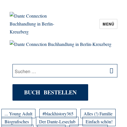
MENÜ
Dante Connection Buchhandlung in
Berlin-Kreuzberg
SU
Suche
nach:
BUCH BESTELLEN
... Young Adult
#blackhistory365
Alles (!) Familie
Biografisches
Der Dante-Leseclub
Einfach schön!