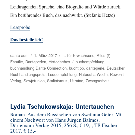
Leidtragenden Sprache, eine Biografie und Würde zurück.
Ein berührendes Buch, das nachwirkt. (Stefanie Hetze)
Leseprobe
Das bestelle ich!
Autor
dante-adm
Veröffentlicht
1. März 2017
Kategorien
... für Erwachsene
,
Alles (!)
Familie
,
Danteperlen
am
,
Historisches
Schlagwörter
buchempfehlung
,
buchhandlung Dante Connection
,
buchtipp
,
danteperle
,
Deutscher
Buchhandlungspreis
,
Leseempfehlung
,
Natascha Wodin
,
Rowohlt
Verlag
,
Sowjetunion
,
Stalinismus
,
Ukraine
,
Zwangsarbeit
Lydia Tschukowskaja: Untertauchen
Roman. Aus dem Russischen von Swetlana Geier. Mit
einem Nachwort von Hans Jürgen Balmes.
Dörlemann Verlag 2015, 256 S., € 19,-, TB Fischer
2017, € 15,-