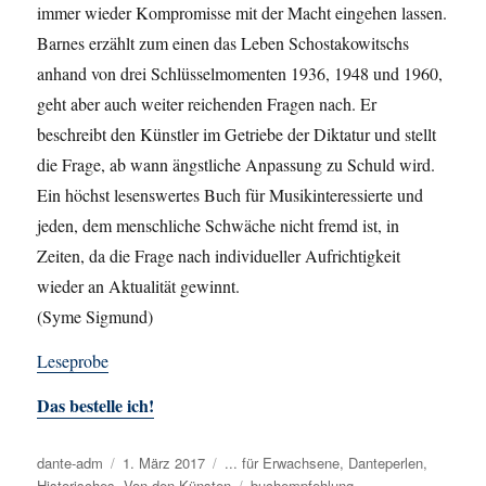
immer wieder Kompromisse mit der Macht eingehen lassen.
Barnes erzählt zum einen das Leben Schostakowitschs
anhand von drei Schlüsselmomenten 1936, 1948 und 1960,
geht aber auch weiter reichenden Fragen nach. Er
beschreibt den Künstler im Getriebe der Diktatur und stellt
die Frage, ab wann ängstliche Anpassung zu Schuld wird.
Ein höchst lesenswertes Buch für Musikinteressierte und
jeden, dem menschliche Schwäche nicht fremd ist, in
Zeiten, da die Frage nach individueller Aufrichtigkeit
wieder an Aktualität gewinnt.
(Syme Sigmund)
Leseprobe
Das bestelle ich!
Autor
dante-adm
Veröffentlicht
1. März 2017
Kategorien
... für Erwachsene
,
Danteperlen
,
Historisches
,
am
Von den Künsten
Schlagwörter
buchempfehlung
,