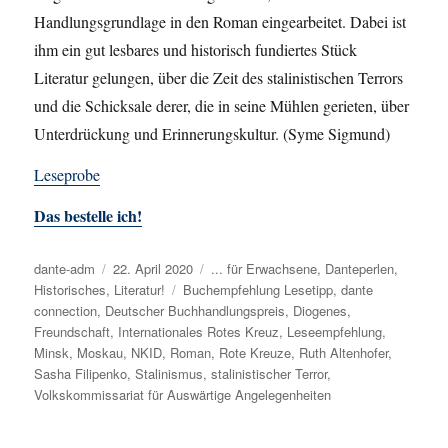
Handlungsgrundlage in den Roman eingearbeitet. Dabei ist
ihm ein gut lesbares und historisch fundiertes Stück
Literatur gelungen, über die Zeit des stalinistischen Terrors
und die Schicksale derer, die in seine Mühlen gerieten, über
Unterdrückung und Erinnerungskultur. (Syme Sigmund)
Leseprobe
Das bestelle ich!
Autor
dante-adm
Veröffentlicht
22. April 2020
Kategorien
... für Erwachsene
,
Danteperlen
,
Historisches
,
am
Literatur!
Schlagwörter
Buchempfehlung Lesetipp
,
dante
connection
,
Deutscher Buchhandlungspreis
,
Diogenes
,
Freundschaft
,
Internationales Rotes Kreuz
,
Leseempfehlung
,
Minsk
,
Moskau
,
NKID
,
Roman
,
Rote Kreuze
,
Ruth Altenhofer
,
Sasha Filipenko
,
Stalinismus
,
stalinistischer Terror
,
Volkskommissariat für Auswärtige Angelegenheiten