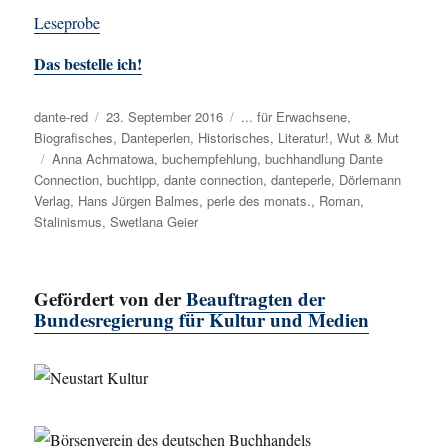
Leseprobe
Das bestelle ich!
Autor
dante-red
Veröffentlicht
23. September 2016
Kategorien
... für Erwachsene
,
Biografisches
am
,
Danteperlen
,
Historisches
,
Literatur!
,
Wut & Mut
Schlagwörter
Anna Achmatowa
,
buchempfehlung
,
buchhandlung Dante
Connection
,
buchtipp
,
dante connection
,
danteperle
,
Dörlemann
Verlag
,
Hans Jürgen Balmes
,
perle des monats.
,
Roman
,
Stalinismus
,
Swetlana Geier
Gefördert von der
Beauftragten der
Bundesregierung für Kultur und Medien