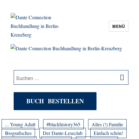
MENÜ
Dante Connection Buchhandlung in
Berlin-Kreuzberg
SU
Suche
nach:
BUCH BESTELLEN
... Young Adult
#blackhistory365
Alles (!) Familie
Biografisches
Der Dante-Leseclub
Einfach schön!