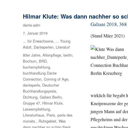
Hilmar Klute: Was dann nachher so sch
Galiani 2018, 368 
Autor
dante-adm
Veröffentlicht
7. Januar 2019
(Stand März 2021)
am
Kategorien
... für Erwachsene
,
... Young
Adult
,
Danteperlen
,
Literatur!
Schlagwörter
80er Jahre
,
Altenpflege
,
berlin
,
Bochum
,
BRD
,
buchempfehlung
,
buchhandlung Dante
Connection
,
Coming of Age
,
danteperle
,
Deutscher
Buchhandlungspreis
,
wirklich für begabt 
Dichtung
,
Galiani Berlin
,
Kneipenszene der get
Gruppe 47
,
Hilmar Klute
,
Leseempfehlung
,
jungen Mann auf dem
Literaturhaus
,
Paris
,
perle des
Pflegeheims und der 
monats.
,
Ruhrgebiet
,
Was
geschicktem Wechsels
dann nachher so schön fliegt
,