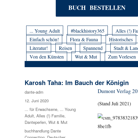
BUCH BESTELLEN
... Young Adult
#blackhistory365
Alles (!) Fa
Einfach schön!
Flora & Fauna
Historisches
Literatur!
Reisen
Spannend
Stadt & Lan
Von den Künsten
Wut & Mut
Zum Vorlesen
Karosh Taha: Im Bauch der Königin
Dumont Verlag 2020
Autor
dante-adm
Veröffentlicht
12. Juni 2020
(Stand Juli 2021)
am
Kategorien
... für Erwachsene
,
... Young
Adult
,
Alles (!) Familie
,
Danteperlen
,
Wut & Mut
Schlagwörter
buchhandlung Dante
Connection
,
Deutscher