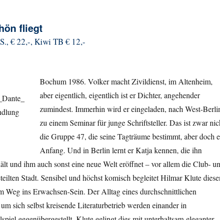
ön fliegt
S., € 22,-, Kiwi TB € 12,-
Bochum 1986. Volker macht Zivildienst, im Altenheim,
aber eigentlich, eigentlich ist er Dichter, angehender
zumindest. Immerhin wird er eingeladen, nach West-Berli
zu einem Seminar für junge Schriftsteller. Das ist zwar nic
die Gruppe 47, die seine Tagträume bestimmt, aber doch e
Anfang. Und in Berlin lernt er Katja kennen, die ihn
hält und ihm auch sonst eine neue Welt eröffnet – vor allem die Club- u
eilten Stadt. Sensibel und höchst komisch begleitet Hilmar Klute diese
 Weg ins Erwachsen-Sein. Der Alltag eines durchschnittlichen
um sich selbst kreisende Literaturbetrieb werden einander in
piel gegenübergestellt. Klute gelingt dies mit unterhaltsam-eleganter