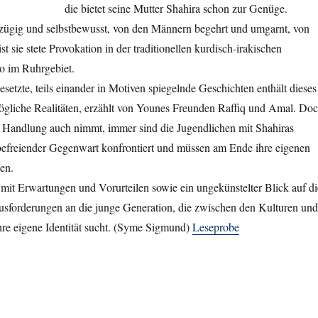
die bietet seine Mutter Shahira schon zur Genüge.
eizügig und selbstbewusst, von den Männern begehrt und umgarnt, von
st sie stete Provokation in der traditionellen kurdisch-irakischen
 im Ruhrgebiet.
esetzte, teils einander in Motiven spiegelnde Geschichten enthält dieses
liche Realitäten, erzählt von Younes Freunden Raffiq und Amal. Do
 Handlung auch nimmt, immer sind die Jugendlichen mit Shahiras
befreiender Gegenwart konfrontiert und müssen am Ende ihre eigenen
en.
el mit Erwartungen und Vorurteilen sowie ein ungekünstelter Blick auf di
ausforderungen an die junge Generation, die zwischen den Kulturen und
hre eigene Identität sucht. (Syme Sigmund)
Leseprobe