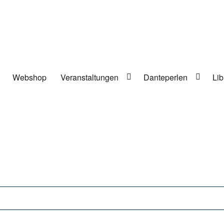
Webshop
Veranstaltungen
Danteperlen
Lib
lung in Berlin-Kreuzberg