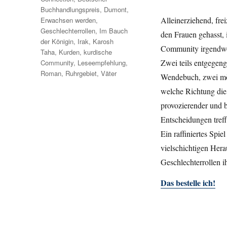
Buchhandlungspreis
,
Dumont
,
Alleinerziehend, fr
Erwachsen werden
,
Geschlechterrollen
,
Im Bauch
den Frauen gehasst, i
der Königin
,
Irak
,
Karosh
Community irgendwo
Taha
,
Kurden
,
kurdische
Zwei teils entgegeng
Community
,
Leseempfehlung
,
Roman
,
Ruhrgebiet
,
Väter
Wendebuch, zwei mög
welche Richtung die
provozierender und 
Entscheidungen treff
Ein raffiniertes Spi
vielschichtigen Her
Geschlechterrollen i
Das bestelle ich!