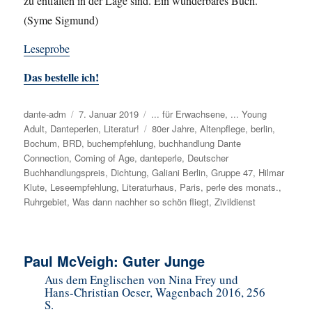
zu entfalten in der Lage sind. Ein wunderbares Buch.
(Syme Sigmund)
Leseprobe
Das bestelle ich!
Autor
dante-adm
Veröffentlicht
7. Januar 2019
Kategorien
... für Erwachsene
,
... Young
Adult
,
Danteperlen
am
,
Literatur!
Schlagwörter
80er Jahre
,
Altenpflege
,
berlin
,
Bochum
,
BRD
,
buchempfehlung
,
buchhandlung Dante
Connection
,
Coming of Age
,
danteperle
,
Deutscher
Buchhandlungspreis
,
Dichtung
,
Galiani Berlin
,
Gruppe 47
,
Hilmar
Klute
,
Leseempfehlung
,
Literaturhaus
,
Paris
,
perle des monats.
,
Ruhrgebiet
,
Was dann nachher so schön fliegt
,
Zivildienst
Paul McVeigh: Guter Junge
Aus dem Englischen von Nina Frey und
Hans-Christian Oeser, Wagenbach 2016, 256
S.