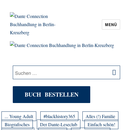
MENÜ
Dante Connection Buchhandlung in
Berlin-Kreuzberg
SU
Suche
nach:
BUCH BESTELLEN
... Young Adult
#blackhistory365
Alles (!) Familie
Biografisches
Der Dante-Leseclub
Einfach schön!