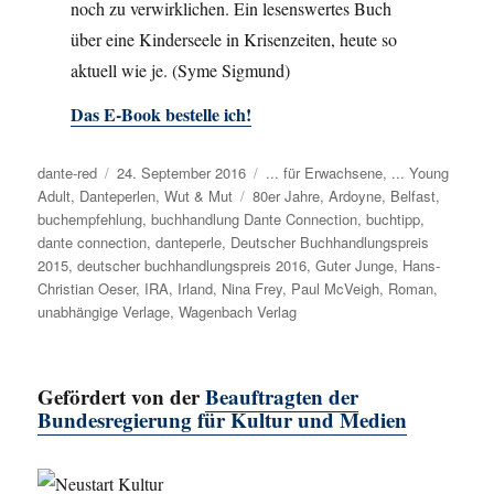
noch zu verwirklichen. Ein lesenswertes Buch
über eine Kinderseele in Krisenzeiten, heute so
aktuell wie je. (Syme Sigmund)
Das E-Book bestelle ich!
Autor
dante-red
Veröffentlicht
24. September 2016
Kategorien
... für Erwachsene
,
... Young
Adult
,
Danteperlen
am
,
Wut & Mut
Schlagwörter
80er Jahre
,
Ardoyne
,
Belfast
,
buchempfehlung
,
buchhandlung Dante Connection
,
buchtipp
,
dante connection
,
danteperle
,
Deutscher Buchhandlungspreis
2015
,
deutscher buchhandlungspreis 2016
,
Guter Junge
,
Hans-
Christian Oeser
,
IRA
,
Irland
,
Nina Frey
,
Paul McVeigh
,
Roman
,
unabhängige Verlage
,
Wagenbach Verlag
Gefördert von der
Beauftragten der
Bundesregierung für Kultur und Medien