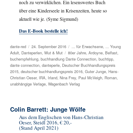
noch zu verwirklichen. Ein lesenswertes Buch
über eine Kinderseele in Krisenzeiten, heute so
aktuell wie je. (Syme Sigmund)
Das E-Book bestelle ich!
Autor
dante-red
Veröffentlicht
24. September 2016
Kategorien
... für Erwachsene
,
... Young
Adult
,
Danteperlen
am
,
Wut & Mut
Schlagwörter
80er Jahre
,
Ardoyne
,
Belfast
,
buchempfehlung
,
buchhandlung Dante Connection
,
buchtipp
,
dante connection
,
danteperle
,
Deutscher Buchhandlungspreis
2015
,
deutscher buchhandlungspreis 2016
,
Guter Junge
,
Hans-
Christian Oeser
,
IRA
,
Irland
,
Nina Frey
,
Paul McVeigh
,
Roman
,
unabhängige Verlage
,
Wagenbach Verlag
Colin Barrett: Junge Wölfe
Aus dem Englischen von Hans-Christian
Oeser, Steidl 2016, € 20,-
(Stand April 2021)