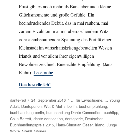
Frust gibt es noch mehr als Bars, aber auch kleine
Glücksmomente und große Gefühle. Ein
beeindruckendes Debüt, das in mal rauhem, mal
zartem Erzählton, mal mit überraschendem Witz
oder atemberaubender Spannung das Porträt einer
Kleinstadt im wirtschaftskrisengebeutelten Westen
Irlands und vor allem ihrer eigenwilligen
Bewohner zeichnet. Eine echte Empfehlung! (Jana
Kühn)
Leseprobe
Das bestelle ich!
Autor
dante-red
Veröffentlicht
24. September 2016
Kategorien
... für Erwachsene
,
... Young
Adult
,
Danteperlen
am
,
Wut & Mut
Schlagwörter
berlin
,
buchempfehlung
,
buchhandlung berlin
,
buchhandlung Dante Connection
,
buchtipp
,
Colin Barrett
,
dante connection
,
danteperle
,
Deutscher
Buchhandlungspreis 2015
,
Hans-Christian Oeser
,
Irland
,
Junge
Wölfe
,
Steidl
,
Stories