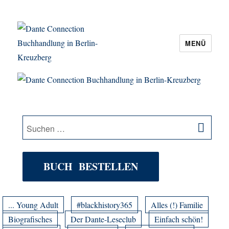
MENÜ
Dante Connection Buchhandlung in
Berlin-Kreuzberg
SU
Suche
nach:
BUCH BESTELLEN
... Young Adult
#blackhistory365
Alles (!) Familie
Biografisches
Der Dante-Leseclub
Einfach schön!