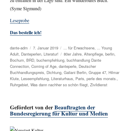
zu entfalten in der Lage sind. Ein wunderbares Buch.
(Syme Sigmund)
Leseprobe
Das bestelle ich!
Autor
dante-adm
Veröffentlicht
7. Januar 2019
Kategorien
... für Erwachsene
,
... Young
Adult
,
Danteperlen
am
,
Literatur!
Schlagwörter
80er Jahre
,
Altenpflege
,
berlin
,
Bochum
,
BRD
,
buchempfehlung
,
buchhandlung Dante
Connection
,
Coming of Age
,
danteperle
,
Deutscher
Buchhandlungspreis
,
Dichtung
,
Galiani Berlin
,
Gruppe 47
,
Hilmar
Klute
,
Leseempfehlung
,
Literaturhaus
,
Paris
,
perle des monats.
,
Ruhrgebiet
,
Was dann nachher so schön fliegt
,
Zivildienst
Gefördert von der
Beauftragten der
Bundesregierung für Kultur und Medien