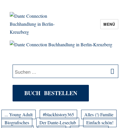
MENÜ
Dante Connection Buchhandlung in
Berlin-Kreuzberg
SU
Suche
nach:
BUCH BESTELLEN
... Young Adult
#blackhistory365
Alles (!) Familie
Biografisches
Der Dante-Leseclub
Einfach schön!