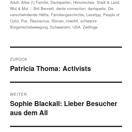
Adult
,
Alles (!) Familie
am
,
Danteperlen
,
Historisches
,
Stadt & Land
,
Wut & Mut
Schlagwörter
Brit Bennett
,
dante connection
,
danteperle
,
Die
verschwindende Hälfte
,
Familiengeschichte
,
Lesetipp
,
People of
Color
,
Poc
,
Rassismus
,
Roman
,
rowohlt
,
schwarze
Bürgerrechsbewegung
,
Schwestern
,
USA
,
Zwillinge
Beitragsnavigation
ZURÜCK
Patricia Thoma: Activists
Vorheriger
Beitrag:
WEITER
Sophie Blackall: Lieber Besucher
Nächster
aus dem All
Beitrag: