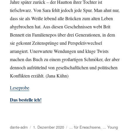
Jahre später zurück – der Hautton ihrer Tochter ist
tiefschwarz. Von Sara fehlt jedoch jede Spur. Man ahnt nur,
dass sie als Weiße lebend alle Brücken zum alten Leben
abgebrochen hat. Aus diesen Geschehnissen webt Brit
Bennett ein Familienepos über drei Generationen, in dem
sie gekonnt Zeitensprünge und Perspektivwechsel
arrangiert. Unerwartete Wendungen und kluge Twists
machen das Buch zu einem großartigen Schmöker, der aber
dennoch aufrüttelnd von gesellschaftlichen und politischen
Konflikten erzählt. (Jana Kühn)
Leseprobe
Das bestelle ich!
Autor
dante-adm
Veröffentlicht
1. Dezember 2020
Kategorien
... für Erwachsene
,
... Young