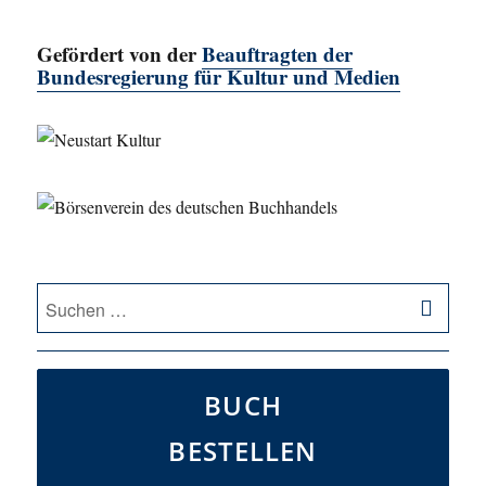
Gefördert von der
Beauftragten der
Bundesregierung für Kultur und Medien
SU
Suche
nach:
BUCH
BESTELLEN