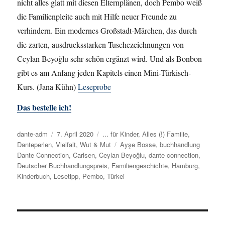
nicht alles glatt mit diesen Elternplänen, doch Pembo weiß
die Familienpleite auch mit Hilfe neuer Freunde zu
verhindern. Ein modernes Großstadt-Märchen, das durch
die zarten, ausdrucksstarken Tuschezeichnungen von
Ceylan Beyoğlu sehr schön ergänzt wird. Und als Bonbon
gibt es am Anfang jeden Kapitels einen Mini-Türkisch-
Kurs. (Jana Kühn)
Leseprobe
Das bestelle ich!
Autor
dante-adm
Veröffentlicht
7. April 2020
Kategorien
... für Kinder
,
Alles (!) Familie
,
Danteperlen
,
Vielfalt
am
,
Wut & Mut
Schlagwörter
Ayşe Bosse
,
buchhandlung
Dante Connection
,
Carlsen
,
Ceylan Beyoğlu
,
dante connection
,
Deutscher Buchhandlungspreis
,
Familiengeschichte
,
Hamburg
,
Kinderbuch
,
Lesetipp
,
Pembo
,
Türkei
Beitragsnavigation