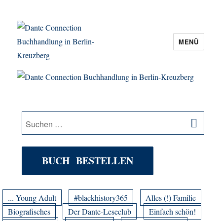
MENÜ
Dante Connection Buchhandlung in
Berlin-Kreuzberg
SU
Suche
nach:
BUCH BESTELLEN
... Young Adult
#blackhistory365
Alles (!) Familie
Biografisches
Der Dante-Leseclub
Einfach schön!