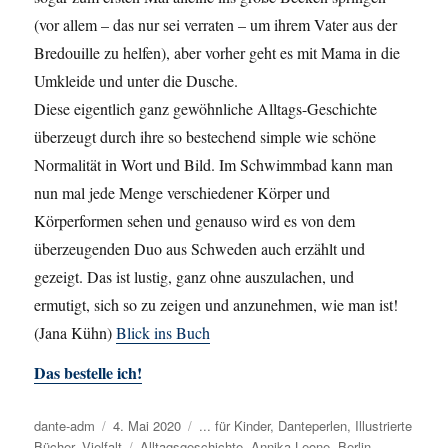
(vor allem – das nur sei verraten – um ihrem Vater aus der
Bredouille zu helfen), aber vorher geht es mit Mama in die
Umkleide und unter die Dusche.
Diese eigentlich ganz gewöhnliche Alltags-Geschichte
überzeugt durch ihre so bestechend simple wie schöne
Normalität in Wort und Bild. Im Schwimmbad kann man
nun mal jede Menge verschiedener Körper und
Körperformen sehen und genauso wird es von dem
überzeugenden Duo aus Schweden auch erzählt und
gezeigt. Das ist lustig, ganz ohne auszulachen, und
ermutigt, sich so zu zeigen und anzunehmen, wie man ist!
(Jana Kühn)
Blick ins Buch
Das bestelle ich!
Autor
dante-adm
Veröffentlicht
4. Mai 2020
Kategorien
... für Kinder
,
Danteperlen
,
Illustrierte
Bücher
,
Vielfalt
am
Schlagwörter
Alltagsgeschichte
,
Annika Leone
,
Berlin-