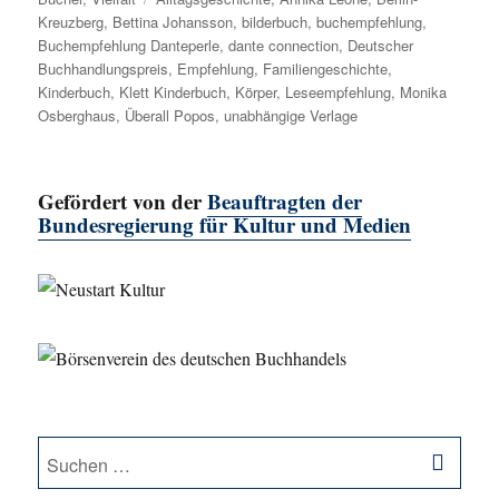
Kreuzberg
,
Bettina Johansson
,
bilderbuch
,
buchempfehlung
,
Buchempfehlung Danteperle
,
dante connection
,
Deutscher
Buchhandlungspreis
,
Empfehlung
,
Familiengeschichte
,
Kinderbuch
,
Klett Kinderbuch
,
Körper
,
Leseempfehlung
,
Monika
Osberghaus
,
Überall Popos
,
unabhängige Verlage
Gefördert von der
Beauftragten der
Bundesregierung für Kultur und Medien
SU
Suche
nach: