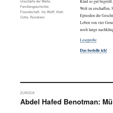
Kind so gut begreift.
Unschärfe der Weite
,
Familiengeschichte
,
Welt zu erschaffen. S
Freundschaft
,
Iris Wolff
,
Klett-
Episoden die Geschic
Cotta
,
Rumänien
Leben von vier Gene
noch lange nachklin
Leseprobe
Das bestelle ich!
Beitragsnavigation
ZURÜCK
Abdel Hafed Benotman: Mül
Vorheriger
Beitrag: