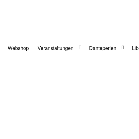
Webshop
Veranstaltungen
Danteperlen
Lib
lung in Berlin-Kreuzberg