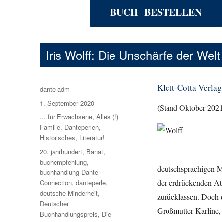
BUCH BESTELLEN
Iris Wolff: Die Unschärfe der Welt
Klett-Cotta Verlag
Autor
dante-adm
Veröffentlicht
1. September 2020
(Stand Oktober 202
am
Kategorien
... für Erwachsene
,
Alles (!)
Familie
,
Danteperlen
,
Historisches
,
Literatur!
Schlagwörter
20. jahrhundert
,
Banat
,
buchempfehlung
,
deutschsprachigen M
buchhandlung Dante
der erdrückenden At
Connection
,
danteperle
,
deutsche Minderheit
,
zurücklassen. Doch da
Deutscher
Großmutter Karline, 
Buchhandlungspreis
,
Die